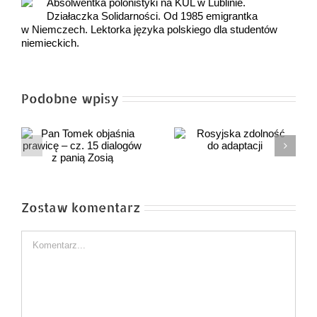
Absolwentka polonistyki na KUL w Lublinie.
Działaczka Solidarności. Od 1985 emigrantka
w Niemczech. Lektorka języka polskiego dla studentów
niemieckich.
Podobne wpisy
ia
Rosyjska zdolność
Wojna,
do adaptacji
do której nie doszło
Zostaw komentarz
Comment