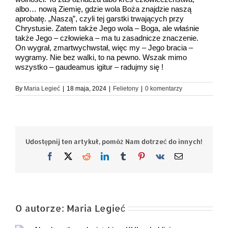
albo… nową Ziemię, gdzie wola Boża znajdzie naszą
aprobatę. „Naszą”, czyli tej garstki trwających przy
Chrystusie. Zatem także Jego wola – Boga, ale właśnie
także Jego – człowieka – ma tu zasadnicze znaczenie.
On wygrał, zmartwychwstał, więc my – Jego bracia –
wygramy. Nie bez walki, to na pewno. Wszak mimo
wszystko – gaudeamus igitur – radujmy się !
By
Maria Legieć
|
18 maja, 2024
|
Felietony
|
0 komentarzy
Udostępnij ten artykuł, pomóż Nam dotrzeć do innych!
Facebook
X
Reddit
LinkedIn
Tumblr
Pinterest
Vk
Email
O autorze:
Maria Legieć