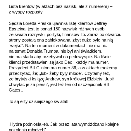
Lista klientow (w aktach bez nazisk, ale z numerem) –
z wyspy rozpusty
Sędzia Loretta Preska ujawniła listę klientów Jeffrey
Epsteina, jest to ponad 150 nazwisk różnych osób
ze świata rozrywki, polityki, finansów itp. Zaraz po otwarciu
strony została ona zablokowana, zbyt dużo było na nią
“wejść”. Na ten moment w dokumentach nie ma nic
na temat Donalda Trumpa, nie był ani świadkiem,
nie ma śladu aby przebywał na pedowyspie. Na liście
klienci przedstawieni są jako Deo i każdy ma numer.
Prezydent Bill Clinton ma numer 36, a w aktach możemy
przeczytać, że; „lubił żeby były młode”. Czytamy też,
że brytyjski książę Andrew, syn królowej Elżbiety; „lubił
chwytać je za piersi”, jest też ten od szczepionek Bill
Gates…
To są elity dzisiejszego świata!!!
„Hydra podniosła łeb. Jak przez lata wymóżdżano kolejne
pokolenia młodych”