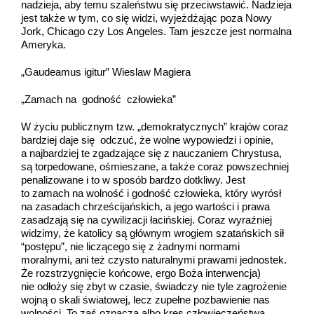
nadzieja, aby temu szaleństwu się przeciwstawić. Nadzieja
jest także w tym, co się widzi, wyjeżdżając poza Nowy
Jork, Chicago czy Los Angeles. Tam jeszcze jest normalna
Ameryka.
„Gaudeamus igitur” Wieslaw Magiera
„Zamach na godność człowieka”
W życiu publicznym tzw. „demokratycznych” krajów coraz
bardziej daje się odczuć, że wolne wypowiedzi i opinie,
a najbardziej te zgadzające się z nauczaniem Chrystusa,
są torpedowane, ośmieszane, a także coraz powszechniej
penalizowane i to w sposób bardzo dotkliwy. Jest
to zamach na wolność i godność człowieka, który wyrósł
na zasadach chrześcijańskich, a jego wartości i prawa
zasadzają się na cywilizacji łacińskiej. Coraz wyraźniej
widzimy, że katolicy są głównym wrogiem szatańskich sił
“postępu”, nie liczącego się z żadnymi normami
moralnymi, ani też czysto naturalnymi prawami jednostek.
Że rozstrzygnięcie końcowe, ergo Boża interwencja)
nie odłoży się zbyt w czasie, świadczy nie tyle zagrożenie
wojną o skali światowej, lecz zupełne pozbawienie nas
wolności. To zaś oznacza albo kres człowieczeństwa,