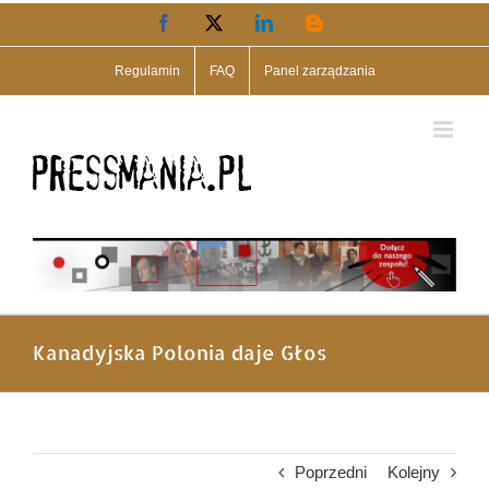
Przejdź
Facebook
X
LinkedIn
Blogger
do
zawartości
Regulamin
FAQ
Panel zarządzania
Kanadyjska Polonia daje Głos
Poprzedni
Kolejny