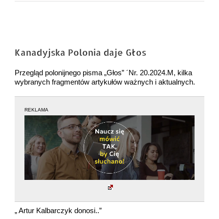
Pokaż
większy
Kanadyjska Polonia daje Głos
obrazek
Przegląd polonijnego pisma „Głos” ´Nr. 20.2024.M, kilka
wybranych fragmentów artykułów ważnych i aktualnych.
REKLAMA
„ Artur Kalbarczyk donosi..”