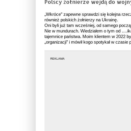
Polscy żołnierze wejdą do wojny
obrazek
„Wkróce” zapewne sprawdzi się kolejna rzec
również polskich żołnierzy na Ukrainę.
Oni byli już tam wcześniej, od samego począ
Nie w mundurach. Wiedziałem o tym od ….ika
tajemnice państwa. Moim klientem w 2022 był
„organizacji” i mówił kogo spotykał w czasie
REKLAMA