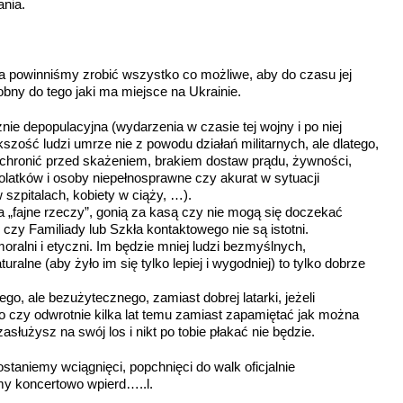
ania.
ska powinniśmy zrobić wszystko co możliwe, aby do czasu jej
bny do tego jaki ma miejsce na Ukrainie.
znie depopulacyjna (wydarzenia w czasie tej wojny i po niej
zość ludzi umrze nie z powodu działań militarnych, ale dlatego,
ę uchronić przed skażeniem, brakiem dostaw prądu, żywności,
olatków i osoby niepełnosprawne czy akurat w sytuacji
w szpitalach, kobiety w ciąży, …).
na „fajne rzeczy”, gonią za kasą czy nie mogą się doczekać
 czy Familiady lub Szkła kontaktowego nie są istotni.
oralni i etyczni. Im będzie mniej ludzi bezmyślnych,
alne (aby żyło im się tylko lepiej i wygodniej) to tylko dobrze
nego, ale bezużytecznego, zamiast dobrej latarki, jeżeli
 czy odwrotnie kilka lat temu zamiast zapamiętać jak można
zasłużysz na swój los i nikt po tobie płakać nie będzie.
staniemy wciągnięci, popchnięci do walk oficjalnie
my koncertowo wpierd…..l.