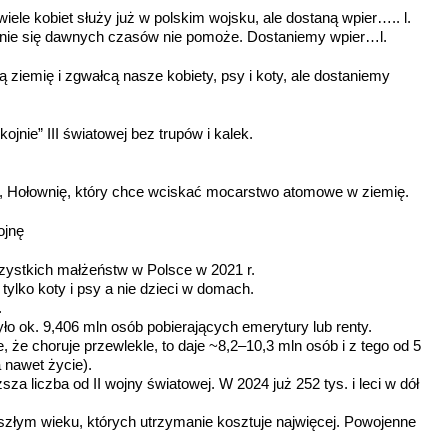
ele kobiet służy już w polskim wojsku, ale dostaną wpier….. l.
wanie się dawnych czasów nie pomoże. Dostaniemy wpier…l.
 ziemię i zgwałcą nasze kobiety, psy i koty, ale dostaniemy
nie” III światowej bez trupów i kalek.
o, Hołownię, który chce wciskać mocarstwo atomowe w ziemię.
ojnę
zystkich małżeństw w Polsce w 2021 r.
tylko koty i psy a nie dzieci w domach.
.
o ok. 9,406 mln osób pobierających emerytury lub renty.
 że choruje przewlekle, to daje ~8,2–10,3 mln osób i z tego od 5
 nawet życie).
sza liczba od II wojny światowej. W 2024 już 252 tys. i leci w dół
złym wieku, których utrzymanie kosztuje najwięcej. Powojenne