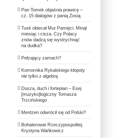
Pan Tomek objaśnia prawicę –
cz. 15 dialogów z panią Zosią
Tusk obiecał Mur Pamięci. Minął
miesiąc i cisza. Czy Polacy
znów dadzą się wystrychnąć
na dudka?
Pełzający zamach?
Komornika Rykalskiego kłopoty
nie tylko z algebrą
Dusza, duch i fortepian – Esej
[muzyko]logiczny Tomasza
Trzcińskiego
Mentzen odwrócił się od Polski?
Bohaterowie Rzeczypospolitej.
Krystyna Wańkowicz