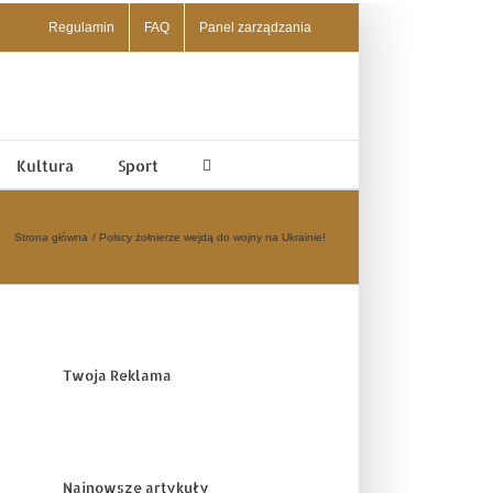
Regulamin
FAQ
Panel zarządzania
Kultura
Sport
Strona główna
Polscy żołnierze wejdą do wojny na Ukrainie!
Twoja Reklama
Najnowsze artykuły