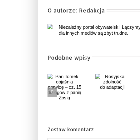
O autorze:
Redakcja
Niezależny portal obywatelski. Łączymy 
dla innych mediów są zbyt trudne.
Podobne wpisy
Pan Tomek
objaśnia
Rosyjska
Wojna,
prawicę –
zdolność
do której ni
cz. 15
do adaptacji
dialogów
z panią
Zosią
Zostaw komentarz