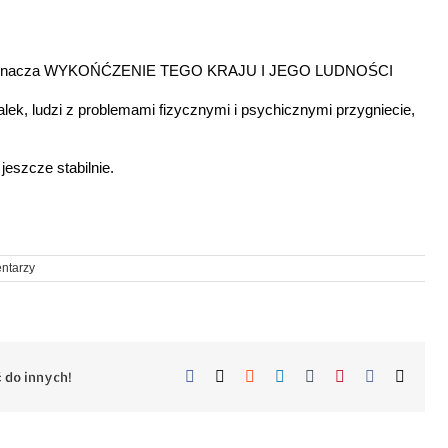
ojnę oznacza WYKOŃĆZENIE TEGO KRAJU I JEGO LUDNOŚCI
 kalek, ludzi z problemami fizycznymi i psychicznymi przygniecie,
jeszcze stabilnie.
ntarzy
Facebook
X
Reddit
LinkedIn
Tumblr
Pinterest
Vk
Email
 do innych!