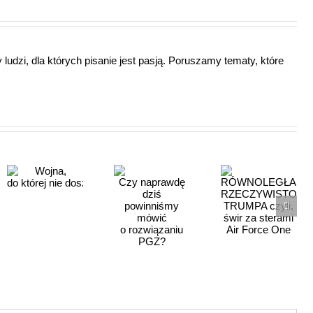
ludzi, dla których pisanie jest pasją. Poruszamy tematy, które
RÓWNOLEGŁA
Czy naprawdę
RZECZYWISTOŚĆ
e doszło…
dziś
TRUMPA
powinniśmy
czyli, świr
mówić
za sterami
o rozwiązaniu
Air Force
PGZ?
One