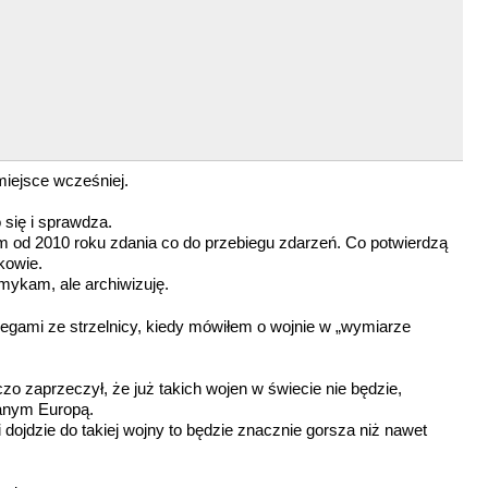
iejsce wcześniej.
się i sprawdza.
iam od 2010 roku zdania co do przebiegu zdarzeń. Co potwierdzą
kowie.
amykam, ale archiwizuję.
legami ze strzelnicy, kiedy mówiłem o wojnie w „wymiarze
 zaprzeczył, że już takich wojen w świecie nie będzie,
anym Europą.
 dojdzie do takiej wojny to będzie znacznie gorsza niż nawet