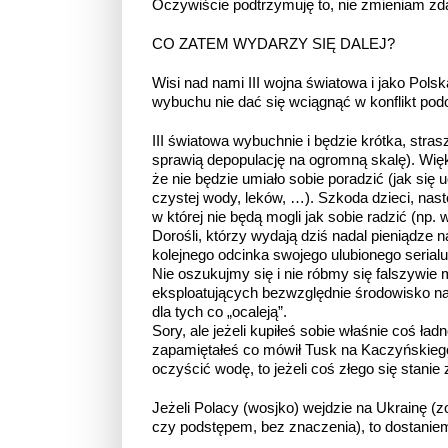
Oczywiście podtrzymuję to, nie zmieniam zd
CO ZATEM WYDARZY SIĘ DALEJ?
Wisi nad nami III wojna światowa i jako Pol
wybuchu nie dać się wciągnąć w konflikt podo
III światowa wybuchnie i będzie krótka, stras
sprawią depopulację na ogromną skalę). Więks
że nie będzie umiało sobie poradzić (jak si
czystej wody, leków, …). Szkoda dzieci, nast
w której nie będą mogli jak sobie radzić (np. 
Dorośli, którzy wydają dziś nadal pieniądze 
kolejnego odcinka swojego ulubionego serialu
Nie oszukujmy się i nie róbmy się falszywie m
eksploatujących bezwzględnie środowisko natur
dla tych co „ocaleją”.
Sory, ale jeżeli kupiłeś sobie właśnie coś ład
zapamiętałeś co mówił Tusk na Kaczyńskiego
oczyścić wodę, to jeżeli coś złego się stanie 
Jeżeli Polacy (wosjko) wejdzie na Ukrainę (zo
czy podstępem, bez znaczenia), to dostanie