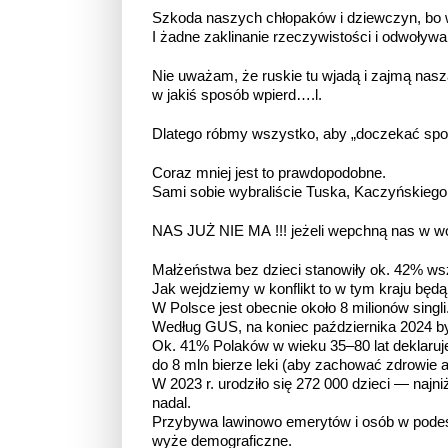
Szkoda naszych chłopaków i dziewczyn, bo wi
I żadne zaklinanie rzeczywistości i odwoły
Nie uważam, że ruskie tu wjadą i zajmą naszą
w jakiś sposób wpierd….l.
Dlatego róbmy wszystko, aby „doczekać spokoj
Coraz mniej jest to prawdopodobne.
Sami sobie wybraliście Tuska, Kaczyńskieg
NAS JUŻ NIE MA !!! jeżeli wepchną nas w w
Małżeństwa bez dzieci stanowiły ok. 42% ws
Jak wejdziemy w konflikt to w tym kraju będą 
W Polsce jest obecnie około 8 milionów singli
Według GUS, na koniec października 2024 był
Ok. 41% Polaków w wieku 35–80 lat deklaruje,
do 8 mln bierze leki (aby zachować zdrowie a
W 2023 r. urodziło się 272 000 dzieci — najniż
nadal.
Przybywa lawinowo emerytów i osób w podes
wyże demograficzne.