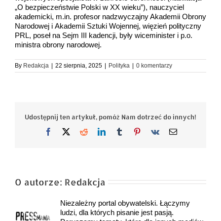
„O bezpieczeństwie Polski w XX wieku”), nauczyciel
akademicki, m.in. profesor nadzwyczajny Akademii Obrony
Narodowej i Akademii Sztuki Wojennej, więzień polityczny
PRL, poseł na Sejm III kadencji, były wiceminister i p.o.
ministra obrony narodowej.
By
Redakcja
|
22 sierpnia, 2025
|
Polityka
|
0 komentarzy
Udostępnij ten artykuł, pomóż Nam dotrzeć do innych!
Facebook
X
Reddit
LinkedIn
Tumblr
Pinterest
Vk
Email
O autorze:
Redakcja
Niezależny portal obywatelski. Łączymy
ludzi, dla których pisanie jest pasją.