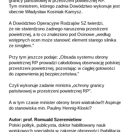
granicy państwowej w przestrzeni powietrznej RP.”
Tym ministrem, którego zadnia Dowództwo wykonuje jest
obecnie Władysław Kosiniak-Kamysz.
A Dowództwo Operacyjne Rodzajów SZ twierdzi,
że nie stwierdzono żadnego naruszenia przestrzeni
powietrznej, a to co znaleziono pod Osinowe „według
wstępnych ocen może stanowić element starego silnika
ze śmigłem.”
Przy tym jeszcze podaje: „Obsada systemu obrony
powietrznej RP prowadzi całodobową obserwację polskiej
przestrzeni powietrznej, pozostając w ciągłej gotowości
do zapewnienia jej bezpieczeństwa.”
Czyli wykonuje zadanie ministra „ochrony granicy
państwowej w przestrzeni powietrznej RP”.
A w tym czasie minister obrony broni wiatraków!!! Aspiruje
do stanowiska min. Pauliny Hennig-Kloski?
Autor: prof. Romuald Szeremietiew
Polski polityk, publicysta, doktor habilitowany nauk
wojskowych specjalista w zakresie obronności (habilitacja