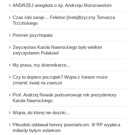
ANDRZEJ anegdota o śp. Andrzeju Morozowskim
Czas robi swoje… Felieton [meta]fizyczny Tomasza
Trzcińskiego
Premier psychopata
Zwycięstwo Karola Nawrockiego było wielkim
zwycięstwem Polaków!
My prasa, my dziennikarze…
Czy to dopiero początek? Wojna z Iranem może
zmienić świat na zawsze
Prof. Andrzej Nowak podsumowuje rok prezydentury
Karola Nawrockiego
Wojna, do której nie doszło…
Piłsudski oddawał honory powstańcom. III RP wypłaca
miliardy byłym esbekom