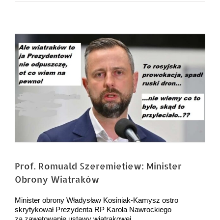
Pokaż
większy
obrazek
Prof. Romuald Szeremietiew: Minister
Obrony Wiatraków
Minister obrony Władysław Kosiniak-Kamysz ostro
skrytykował Prezydenta RP Karola Nawrockiego
za zawetowanie ustawy wiatrakowej.