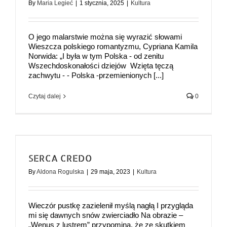
By
Maria Legieć
|
1 stycznia, 2025
|
Kultura
O jego malarstwie można się wyrazić słowami
Wieszcza polskiego romantyzmu, Cypriana Kamila
Norwida: „I była w tym Polska - od zenitu
Wszechdoskonałości dziejów Wzięta tęczą
zachwytu - - Polska -przemienionych [...]
Czytaj dalej
0
SERCA CREDO
By
Aldona Rogulska
|
29 maja, 2023
|
Kultura
Wieczór pustkę zazielenił myślą nagłą I przygląda
mi się dawnych snów zwierciadło Na obrazie –
„Wenus z lustrem” przypomina, że ze skutkiem