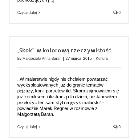
Czytaj dalej
0
„Skok” w kolorową rzeczywistość
By
Małgorzata Anita Baran
|
27 marca, 2015
|
Kultura
,,W malarstwie nigdy nie chciałem powtarzać
wyeksploatowanych już do granic tematów –
pejzaży, koni, portretów itd. Skoro zajmowałem się
już komiksem i ilustracją dla dzieci, postanowiłem
przełożyć ten sam styl na język malarski” -
powiedział Marek Regner w rozmowie z
Małgorzatą Baran.
Czytaj dalej
0