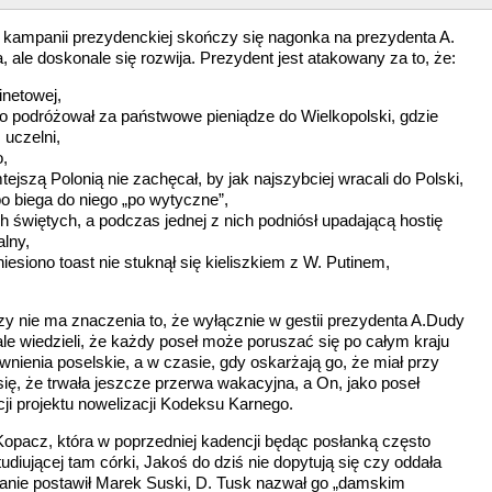
u kampanii prezydenckiej skończy się nagonka na prezydenta A.
a, ale doskonale się rozwija. Prezydent jest atakowany za to, że:
inetowej,
 bo podróżował za państwowe pieniądze do Wielkopolski, gdzie
 uczelni,
o,
jszą Polonią nie zachęcał, by jak najszybciej wracali do Polski,
o biega do niego „po wytyczne”,
h świętych, a podczas jednej z nich podniósł upadającą hostię
alny,
esiono toast nie stuknął się kieliszkiem z W. Putinem,
y nie ma znaczenia to, że wyłącznie w gestii prezydenta A.Dudy
e wiedzieli, że każdy poseł może poruszać się po całym kraju
nienia poselskie, a w czasie, gdy oskarżają go, że miał przy
 się, że trwała jeszcze przerwa wakacyjna, a On, jako poseł
cji projektu nowelizacji Kodeksu Karnego.
Kopacz, która w poprzedniej kadencji będąc posłanką często
udiującej tam córki, Jakoś do dziś nie dopytują się czy oddała
tanie postawił Marek Suski, D. Tusk nazwał go „damskim