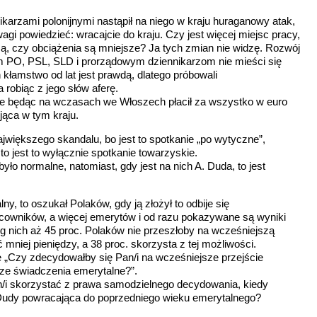
karzami polonijnymi nastąpił na niego w kraju huraganowy atak,
agi powiedzieć: wracajcie do kraju. Czy jest więcej miejsc pracy,
zą, czy obciążenia są mniejsze? Ja tych zmian nie widzę. Rozwój
kom PO, PSL, SLD i prorządowym dziennikarzom nie mieści się
kłamstwo od lat jest prawdą, dlatego próbowali
obiąc z jego słów aferę.
że będąc na wczasach we Włoszech płacił za wszystko w euro
ująca w tym kraju.
jwiększego skandalu, bo jest to spotkanie „po wytyczne”,
to jest to wyłącznie spotkanie towarzyskie.
ło normalne, natomiast, gdy jest na nich A. Duda, to jest
ny, to oszukał Polaków, gdy ją złożył to odbije się
acowników, a więcej emerytów i od razu pokazywane są wyniki
 nich aż 45 proc. Polaków nie przeszłoby na wcześniejszą
 mniej pieniędzy, a 38 proc. skorzysta z tej możliwości.
„Czy zdecydowałby się Pan/i na wcześniejsze przejście
sze świadczenia emerytalne?”.
n/i skorzystać z prawa samodzielnego decydowania, kiedy
. Dudy powracająca do poprzedniego wieku emerytalnego?