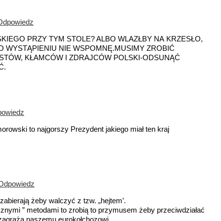
 Odpowiedz
IEGO PRZY TYM STOLE? ALBO WLAZŁBY NA KRZESŁO,
. O WYSTĄPIENIU NIE WSPOMNĘ.MUSIMY ZROBIĆ
USTÓW, KŁAMCÓW I ZDRAJCÓW POLSKI-ODSUNĄĆ
Ć.
powiedz
owski to najgorszy Prezydent jakiego miał ten kraj
 Odpowiedz
 zabierają żeby walczyć z tzw. „hejtem’.
cznymi ” metodami to zrobią to przymusem żeby przeciwdziałać
e zagraża naszemu eurokołchozowi.