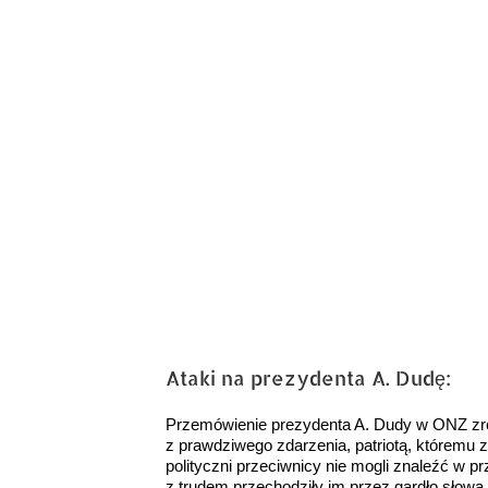
obrazek
Ataki na prezydenta A. Dudę:
Przemówienie prezydenta A. Dudy w ONZ zrob
z prawdziwego zdarzenia, patriotą, któremu 
polityczni przeciwnicy nie mogli znaleźć w p
z trudem przechodziły im przez gardło słowa 