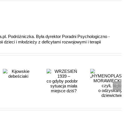
a.pl. Podróżniczka. Była dyrektor Poradni Psychologiczno -
i dzieci i młodzieży z deficytami rozwojowymi i terapii
WRZESIEŃ
1939 –
„HYMENOPLASTYKA”
co gdyby podobna
MORAWIECKIEGO
sytuacja
czyli, bajka
miała
o odzyskanym
miejsce
dziewictwie
dziś?