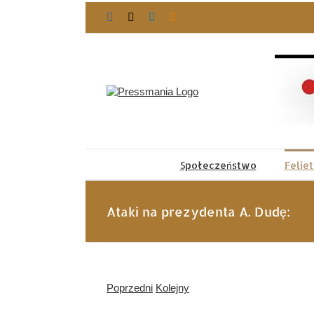
Przejdź
Facebook
X
LinkedIn
Blogger
do
zawartości
Społeczeństwo
Felie
Ataki na prezydenta A. Dudę:
Poprzedni
Kolejny
Pokaż
większy