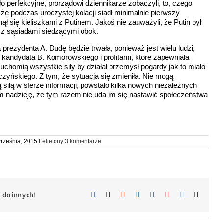
perfekcyjne, prorządowi dziennikarze zobaczyli, to, czego
, że podczas uroczystej kolacji siadł minimalnie pierwszy
ął się kieliszkami z Putinem. Jakoś nie zauważyli, że Putin był
ko z sąsiadami siedzącymi obok.
 prezydenta A. Dudę będzie trwała, ponieważ jest wielu ludzi,
h kandydata B. Komorowskiego i profitami, które zapewniała
uchomią wszystkie siły by działał przemysł pogardy jak to miało
zyńskiego. Z tym, że sytuacja się zmieniła. Nie mogą
ą siłą w sferze informacji, powstało kilka nowych niezależnych
m nadzieję, że tym razem nie uda im się nastawić społeczeństwa
rześnia, 2015
|
Felietony
|
3 komentarze
Facebook
X
Reddit
LinkedIn
Tumblr
Pinterest
Vk
Email
 do innych!