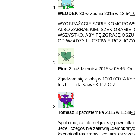
WŁODEK
30 września 2015 w 13:54
-
WYOBRAŻACIE SOBIE KOMOROWSK
ALBO ZABRAŁ KIELISZEK OBAMIE
WSZYSTKO, ABY TĘ ZGRAJĘ OSZ
OD WŁADZY I UCZCIWIE ROZLICZY
Pion
2 października 2015 w 09:46
- Od
Zgadzam się z tobą w 1000 000 % Komor
to zł…….dz.Kawał K P Z O Z
Tomasz
3 października 2015 w 11:38
-
Spokojnie,za internet już się powolutku
Jeżeli czegoś nie załatwią „demokraty
ksenofobii,rasizmowi i co tam jeszcz