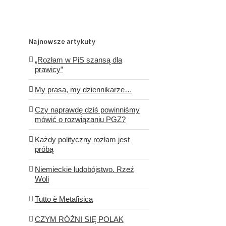
Najnowsze artykuły
„Rozłam w PiS szansą dla
prawicy”
My prasa, my dziennikarze…
Czy naprawdę dziś powinniśmy
mówić o rozwiązaniu PGZ?
Każdy polityczny rozłam jest
próbą
Niemieckie ludobójstwo. Rzeź
Woli
Tutto è Metafisica
CZYM RÓŻNI SIĘ POLAK