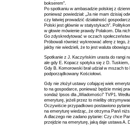
bokserem”.
Po spotkaniu w ambasadzie polskiej z dzienni
ponieważ powiedział: „Ja nie mam dzisiaj odw
czy łatwiej prowadzić działalność gospodarc
Polski jest głównie w statystykach”. Polity
w głowie mówienie prawdy Polakom. Dla nich 
Go zdyskredytować w oczach społeczeństwa r
Próbowali również wykreować aferę z tego, 
jakby nie wiedzieli, że to jest waluta obowiąz
Spotkanie z J. Kaczyńskim urasta do rangi na
ale gdy E. Kopacz spotyka się z D. Tuskiem, 
Gdy B. Komorowski brał udział w mszach to by
podporządkowany Kościołowi.
Gdy nie złożył ustawy cofającej wiek emerytal
to na gospodarce, ponieważ będzie mniej pr
sondaż Ipsos dla „Wiadomości” TVP1. Według
emeryturę, jeżeli przez to mieliby otrzymywać
Oczywiście przypadkowo postawiono pytanie 
na emeryturę wiedząc, że otrzyma Pan/i niż
A dlaczego nie zadano pytanie: Czy chce Pa
przejdzie na emeryturę, jaką daje ustawa A