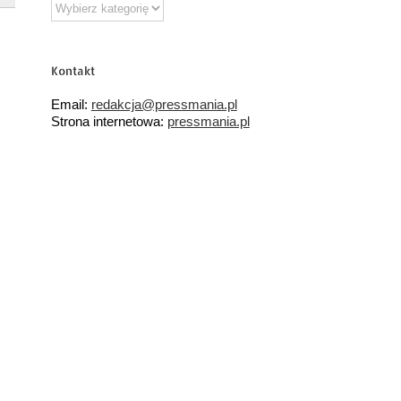
Działy
tematyczne
Kontakt
Email:
redakcja@pressmania.pl
Strona internetowa:
pressmania.pl