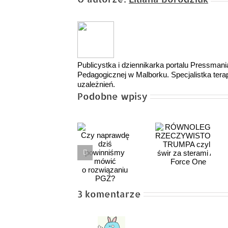
Publicystka i dziennikarka portalu Pressmani
Pedagogicznej w Malborku. Specjalistka terapi
uzależnień.
Podobne wpisy
RÓWNOLEGŁA
RZECZYWISTOŚĆ
Kijowskie
Czy naprawdę
TRUMPA
debeściaki
dziś
czyli, świr
powinniśmy
za sterami
mówić
Air Force
o rozwiązaniu
3 komentarze
One
PGZ?