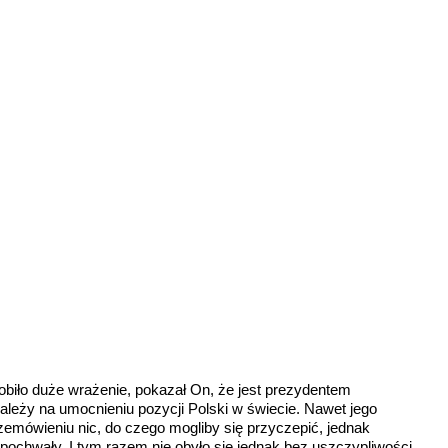
iło duże wrażenie, pokazał On, że jest prezydentem
zależy na umocnieniu pozycji Polski w świecie. Nawet jego
rzemówieniu nic, do czego mogliby się przyczepić, jednak
pochwały. I tym razem nie obyło się jednak bez uszczypliwości.