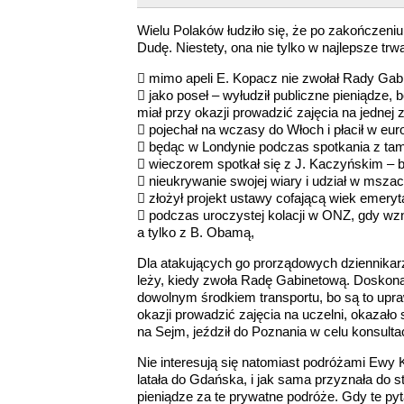
Wielu Polaków łudziło się, że po zakończeni
Dudę. Niestety, ona nie tylko w najlepsze trw
 mimo apeli E. Kopacz nie zwołał Rady Gab
 jako poseł – wyłudził publiczne pieniądze,
miał przy okazji prowadzić zajęcia na jednej z
 pojechał na wczasy do Włoch i płacił w eur
 będąc w Londynie podczas spotkania z tamte
 wieczorem spotkał się z J. Kaczyńskim – b
 nieukrywanie swojej wiary i udział w mszac
 złożył projekt ustawy cofającą wiek emeryt
 podczas uroczystej kolacji w ONZ, gdy wzni
a tylko z B. Obamą,
Dla atakujących go prorządowych dziennikarz
leży, kiedy zwoła Radę Gabinetową. Doskonal
dowolnym środkiem transportu, bo są to upraw
okazji prowadzić zajęcia na uczelni, okazało
na Sejm, jeździł do Poznania w celu konsulta
Nie interesują się natomiast podróżami Ewy 
latała do Gdańska, i jak sama przyznała do st
pieniądze za te prywatne podróże. Gdy te py