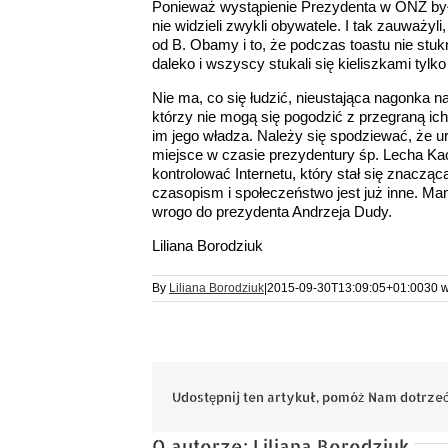
Ponieważ wystąpienie Prezydenta w ONZ było 
nie widzieli zwykli obywatele. I tak zauważyli
od B. Obamy i to, że podczas toastu nie stukn
daleko i wszyscy stukali się kieliszkami tyl
Nie ma, co się łudzić, nieustająca nagonka na
którzy nie mogą się pogodzić z przegraną ic
im jego władza. Należy się spodziewać, że ur
miejsce w czasie prezydentury śp. Lecha Kac
kontrolować Internetu, który stał się znacząc
czasopism i społeczeństwo jest już inne. Ma
wrogo do prezydenta Andrzeja Dudy.
Liliana Borodziuk
By
Liliana Borodziuk
|
2015-09-30T13:09:05+01:00
30 w
Udostępnij ten artykuł, pomóż Nam dotrzeć
O autorze:
Liliana Borodziuk