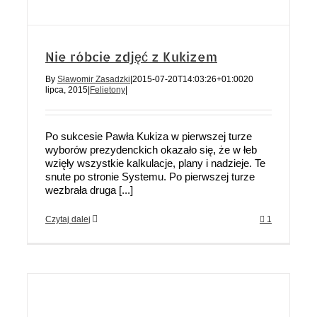
Nie róbcie zdjęć z Kukizem
By
Sławomir Zasadzki
|
2015-07-20T14:03:26+01:00
20
lipca, 2015
|
Felietony
|
Po sukcesie Pawła Kukiza w pierwszej turze
wyborów prezydenckich okazało się, że w łeb
wzięły wszystkie kalkulacje, plany i nadzieje. Te
snute po stronie Systemu. Po pierwszej turze
wezbrała druga [...]
Czytaj dalej
1