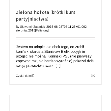
Zielona hołota (krótki kurs
partyjniactwa)
By
Sławomir Zasadzki
|
2015-08-02T08:11:25+01:00
2
sierpnia, 2015
|
Felietony
|
Jestem na urlopie, ale obok tego, co zrobił
koniński starosta Stanisław Bielik obojętnie
przejść nie można. Koniński PSL (nie pierwszy
zapewne raz, ale bardzo wyraźnie) pokazał dziś
swoją prawdziwą twarz. [...]
Czytaj dalej
0