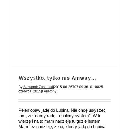
Wszystko, tylko nie Amway…
By
Sławomir Zasadzki
|
2015-06-26T07:09:38+01:00
25
czerwca, 2015
|
Felietony
|
Pełen obaw jadę do Lubina. Nie chcę usłyszeć
tam, że "damy radę - obalimy system". W to
wierzę i na to mam nadzieję tu gdzie jestem.
Mam też nadzieję, że ci, którzy jadą do Lubina