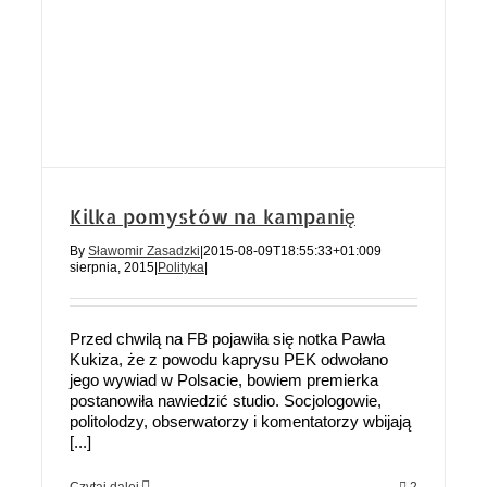
Kilka pomysłów na kampanię
By
Sławomir Zasadzki
|
2015-08-09T18:55:33+01:00
9
sierpnia, 2015
|
Polityka
|
Przed chwilą na FB pojawiła się notka Pawła
Kukiza, że z powodu kaprysu PEK odwołano
jego wywiad w Polsacie, bowiem premierka
postanowiła nawiedzić studio. Socjologowie,
politolodzy, obserwatorzy i komentatorzy wbijają
[...]