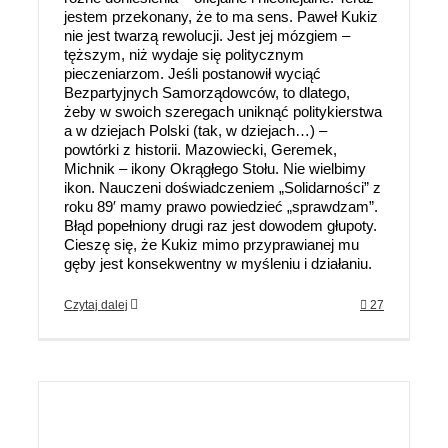
jestem przekonany, że to ma sens. Paweł Kukiz
nie jest twarzą rewolucji. Jest jej mózgiem –
tęższym, niż wydaje się politycznym
pieczeniarzom. Jeśli postanowił wyciąć
Bezpartyjnych Samorządowców, to dlatego,
żeby w swoich szeregach uniknąć politykierstwa
a w dziejach Polski (tak, w dziejach…) –
powtórki z historii. Mazowiecki, Geremek,
Michnik – ikony Okrągłego Stołu. Nie wielbimy
ikon. Nauczeni doświadczeniem „Solidarności” z
roku 89′ mamy prawo powiedzieć „sprawdzam”.
Błąd popełniony drugi raz jest dowodem głupoty.
Cieszę się, że Kukiz mimo przyprawianej mu
gęby jest konsekwentny w myśleniu i działaniu.
Czytaj dalej
27