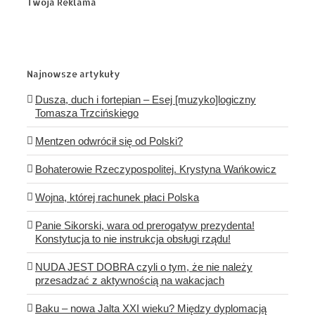
Twoja Reklama
Najnowsze artykuły
Dusza, duch i fortepian – Esej [muzyko]logiczny
Tomasza Trzcińskiego
Mentzen odwrócił się od Polski?
Bohaterowie Rzeczypospolitej. Krystyna Wańkowicz
Wojna, której rachunek płaci Polska
Panie Sikorski, wara od prerogatyw prezydenta!
Konstytucja to nie instrukcja obsługi rządu!
NUDA JEST DOBRA czyli o tym, że nie należy
przesadzać z aktywnością na wakacjach
Baku – nowa Jalta XXI wieku? Między dyplomacją