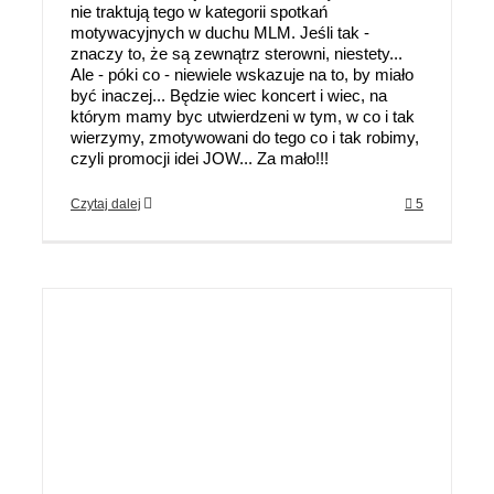
nie traktują tego w kategorii spotkań
motywacyjnych w duchu MLM. Jeśli tak -
znaczy to, że są zewnątrz sterowni, niestety...
Ale - póki co - niewiele wskazuje na to, by miało
być inaczej... Będzie wiec koncert i wiec, na
którym mamy byc utwierdzeni w tym, w co i tak
wierzymy, zmotywowani do tego co i tak robimy,
czyli promocji idei JOW... Za mało!!!
Czytaj dalej
5