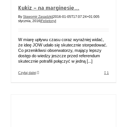
Kukiz – na marginesie…
By
Sławomir Zasadzki
|
2016-01-05T17:07:24+01:00
5
stycznia, 2016
|
Felietony
|
W miarę upływu czasu coraz wyraźniej widać,
że ideę JOW udało się skutecznie storpedować.
Co przenikliwsi obserwatorzy, mający lepszy
dostęp do wiedzy jeszcze przed referendum
skutecznie potrafili połączyć w jedną [...]
Czytaj dalej
1