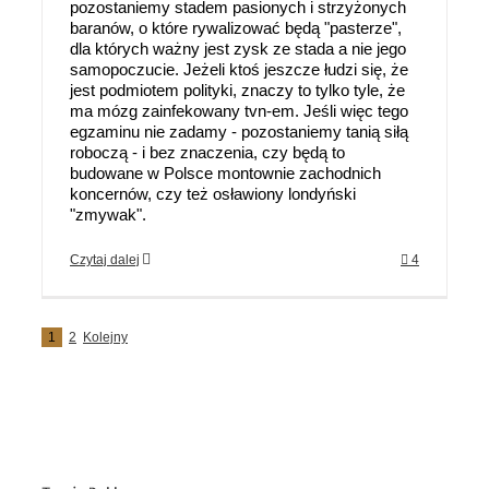
pozostaniemy stadem pasionych i strzyżonych
baranów, o które rywalizować będą "pasterze",
dla których ważny jest zysk ze stada a nie jego
samopoczucie. Jeżeli ktoś jeszcze łudzi się, że
jest podmiotem polityki, znaczy to tylko tyle, że
ma mózg zainfekowany tvn-em. Jeśli więc tego
egzaminu nie zadamy - pozostaniemy tanią siłą
roboczą - i bez znaczenia, czy będą to
budowane w Polsce montownie zachodnich
koncernów, czy też osławiony londyński
"zmywak".
Czytaj dalej
4
1
2
Kolejny