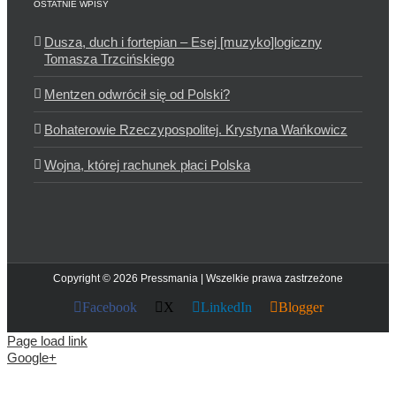
OSTATNIE WPISY
Dusza, duch i fortepian – Esej [muzyko]logiczny
Tomasza Trzcińskiego
Mentzen odwrócił się od Polski?
Bohaterowie Rzeczypospolitej. Krystyna Wańkowicz
Wojna, której rachunek płaci Polska
Copyright © 2026 Pressmania | Wszelkie prawa zastrzeżone
Facebook
X
LinkedIn
Blogger
Page load link
Google+