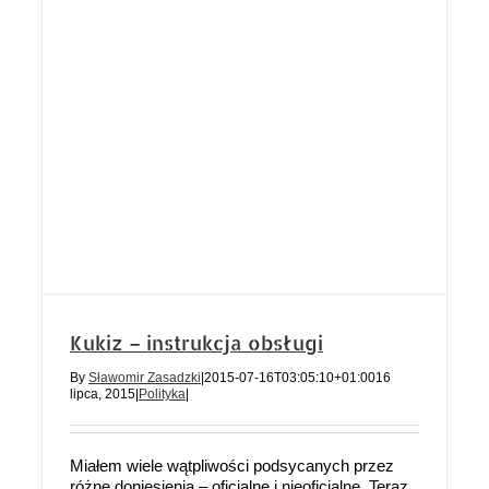
Kukiz – instrukcja obsługi
By
Sławomir Zasadzki
|
2015-07-16T03:05:10+01:00
16
lipca, 2015
|
Polityka
|
Miałem wiele wątpliwości podsycanych przez
różne doniesienia – oficjalne i nieoficjalne. Teraz