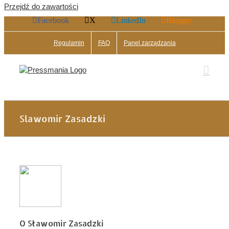
Przejdź do zawartości
Facebook
X
LinkedIn
Blogger
Regulamin
FAQ
Panel zarządzania
Slawomir Zasadzki
O
Sławomir Zasadzki