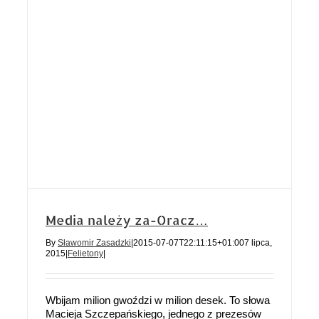
Media należy za-Oracz…
By
Sławomir Zasadzki
|
2015-07-07T22:11:15+01:00
7 lipca,
2015
|
Felietony
|
Wbijam milion gwoździ w milion desek. To słowa
Macieja Szczepańskiego, jednego z prezesów