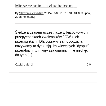
Mieszczanin – szlachcicem…
By
Sławomir Zasadzki
|
2015-07-03T16:16:31+01:00
3 lipca,
2015
|
Felietony
|
Śledzę a czasem uczestniczę w fejzbukowych
przepychankach zwolenników JOW z ich
przeciwnikami. Dla poprawy samopoczucia
nazywamy to dyskusją. Im więcej tych "dysput"
przerabiam, tym większa ogarnia mnie niechęć
do tych [...]
Czytaj dalej
0