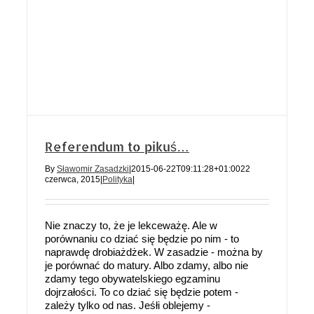
Referendum to pikuś…
By
Sławomir Zasadzki
|
2015-06-22T09:11:28+01:00
22
czerwca, 2015
|
Polityka
|
Nie znaczy to, że je lekceważę. Ale w
porównaniu co dziać się będzie po nim - to
naprawdę drobiażdżek. W zasadzie - można by
je porównać do matury. Albo zdamy, albo nie
zdamy tego obywatelskiego egzaminu
dojrzałości. To co dziać się będzie potem -
zależy tylko od nas. Jeśłi oblejemy -