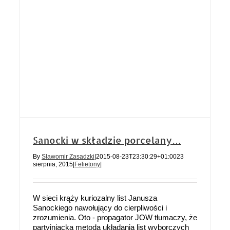
Sanocki w składzie porcelany…
By
Sławomir Zasadzki
|
2015-08-23T23:30:29+01:00
23
sierpnia, 2015
|
Felietony
|
W sieci krąży kuriozalny list Janusza
Sanockiego nawołujący do cierpliwości i
zrozumienia. Oto - propagator JOW tłumaczy, że
partyjniacka metoda układania list wyborczych