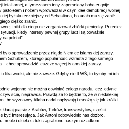
i totalitarnej, a tymczasem inny zapomniany bohater gnije
y pistoletem i nożem wprowadzał w czyn idee demokracji wolnej
kiej był skuteczniejszy od Sebastiana, bo udało mu się zabić
iego ciężko zranić.
nej i nikt dla niego nie zorganizował zbiórki pieniędzy. Przecież
sytuacji, kiedy interesy pewnej grupy ludzi są poważnie
 na pokład”.
y.
 było sprowadzenie przez nią do Niemiec islamskiej zarazy.
nem Schulzem, którego popularność wzrasta z tego samego
a – chce sprowadzić jeszcze więcej islamskiej zarazy.
litra wódki, ale nie zawsze. Gdyby nie II WŚ, to byłoby mi ich
rodnie wojenne nie można obwiniać całego narodu, lecz jedynie
oczywiście, nieprawda. Prawdą za to będzie to, że w niedalekiej
i, bo wyznawcy Allaha nadal napływają i mnożą się jak króliki.
składającą się z Arabów, Turków, transwestytów, części
 być interesująca. Jak Antoni odpowiednio nas dozbroi,
 meble i dzieła sztuki zagrabione naszym dziadkom.