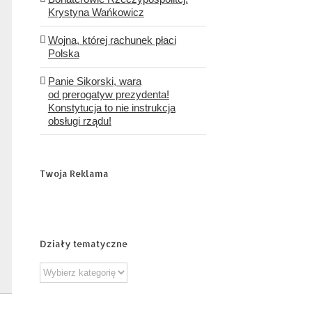
Krystyna Wańkowicz
Wojna, której rachunek płaci
Polska
Panie Sikorski, wara
od prerogatyw prezydenta!
Konstytucja to nie instrukcja
obsługi rządu!
Twoja Reklama
Działy tematyczne
Działy
tematyczne