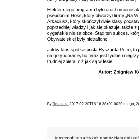
Efektem tego programu było uruchomienie a
pseudonim Hoss, który otworzył firmę „Na Wn
Arkadiusz, który skończył dwie klasy podsta
poprzedniej władzy i jak się okazuje, także 
cygańskie nie są obce. Stąd ten sukces, któr
Obywatelskiej były nietrafione.
Jakby ktoś spotkał posła Ryszarda Petru, to
na grzybobranie, bo teraz jest tydzień niegrz
trudniej zbiera, niż jak są w lesie.
Autor: Zbigniew 
By
Redakcja
|
2017-02-20T18:16:38+01:00
20 lutego, 
Udostępnij ten artykuł, pomóż Nam dotrzeć