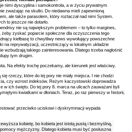
e nimi dyscyplina i samokontrola, a w życiu prywatnym
nie zważając na skutki. Do niedawna mieli zapewnioną
etem, ale także parasolem, który roztaczał nad nimi System.
ch to jeszcze nie dotarło.
 pendrivy nie są największym problemem – to tylko margines,
i, żeby zyskać poparcie społeczne dla oczyszczenia tego
radnący kiełbasę to chwytliwy news wywołujący powszechne
ki na reprywatyzacji, uczestniczący w lokalnym układzie
e wzbudzają takiego zainteresowania. Dlatego trzeba nagłośnić
 dupy tym drugim.
ota. Na efekty trochę poczekamy, ale kierunek jest właściwy.
ę rzeczy, które do tej pory nie miały miejsca. I nie chodzi
ocia, czy wzrost indeksów. Reżym kaczystowski doprowadza
 w ich święto. Do tej pory 8. marca na ulicach zauważani byli
ymiętymi kwiatkami w dłoniach. Teraz, po raz pierwszy w historii,
testować przeciwko uciskowi i dyskryminacji wypada
ższa kobietę, bo kobieta jest istotą pustą i bezmyślną,
z pomocy mężczyzny. Dlatego kobieta musi być posłuszna