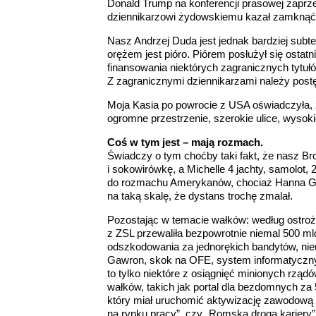
Donald Trump na konferencji prasowej zaprz
dziennikarzowi żydowskiemu kazał zamknąć 
Nasz Andrzej Duda jest jednak bardziej subte
orężem jest pióro. Piórem posłużył się ostat
finansowania niektórych zagranicznych tytuł
Z zagranicznymi dziennikarzami należy postę
Moja Kasia po powrocie z USA oświadczyła, 
ogromne przestrzenie, szerokie ulice, wyso
Coś w tym jest – mają rozmach.
Świadczy o tym choćby taki fakt, że nasz B
i sokowirówkę, a Michelle 4 jachty, samolot
do rozmachu Amerykanów, chociaż Hanna Gronki
na taką skalę, że dystans trochę zmalał.
Pozostając w temacie wałków: według ostro
z ZSL przewaliła bezpowrotnie niemal 500 mld
odszkodowania za jednorękich bandytów, nie
Gawron, skok na OFE, system informatyczny 
to tylko niektóre z osiągnięć minionych rzą
wałków, takich jak portal dla bezdomnych za 
który miał uruchomić aktywizację zawodową t
na rynku pracy”, czy „Romska droga kariery”