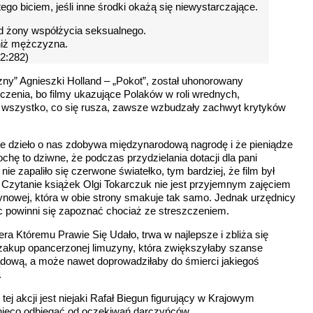
o biciem, jeśli inne środki okażą się niewystarczające.
żony współżycia seksualnego.
niż mężczyzna.
 2:282)
zny” Agnieszki Holland – „Pokot”, został uhonorowany
enia, bo filmy ukazujące Polaków w roli wrednych,
h wszystko, co się rusza, zawsze wzbudzały zachwyt krytyków
ne dzieło o nas zdobywa międzynarodową nagrodę i że pieniądze
hę to dziwne, że podczas przydzielania dotacji dla pani
 zapaliło się czerwone światełko, tym bardziej, że film był
. Czytanie książek Olgi Tokarczuk nie jest przyjemnym zajęciem
zynowej, która w obie strony smakuje tak samo. Jednak urzędnicy
ęc powinni się zapoznać chociaż ze streszczeniem.
ra Któremu Prawie Się Udało, trwa w najlepsze i zbliża się
ż zakup opancerzonej limuzyny, która zwiększyłaby szanse
ądową, a może nawet doprowadziłaby do śmierci jakiegoś
.
ej akcji jest niejaki Rafał Biegun figurujący w Krajowym
 nieco odbiegać od oczekiwań darczyńców.