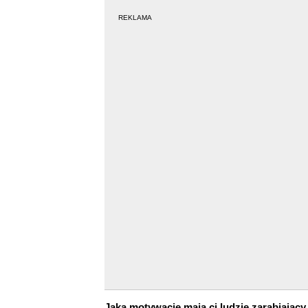
REKLAMA
Jaką motywację mają ci ludzie zarabiający