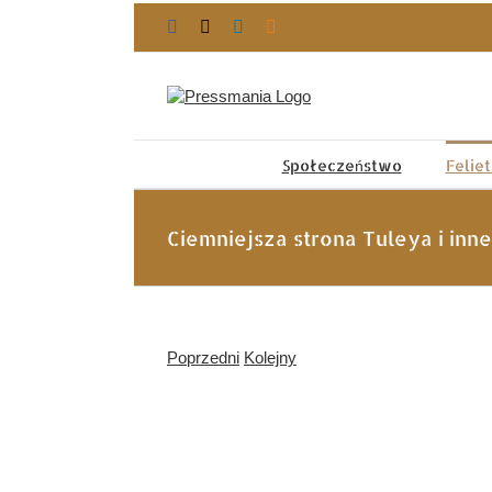
Przejdź
Facebook
X
LinkedIn
Blogger
do
zawartości
Społeczeństwo
Felie
Ciemniejsza strona Tuleya i inne
Poprzedni
Kolejny
Pokaż
większy
obrazek