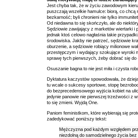
Jest chyba tak, że w życiu zawodowym kieruj
puszczają wszelkie hamulce: biorą, co chcą 
bezkarność; byli chronieni nie tylko immunit
Od niedawna to się skończyło, ale do niektóry
Sędziowie zawijający z marketów wiertarki i
jednak ktoś celowo nagłaśnia takie przypadk
środowiska. Jakby nie patrzeć, sędziowie k
oburzenie, a sędziowie robiący milionowe wał
przestępczym i wydający szokujące wyroki ni
sprawę tych pierwszych, żeby dobrać się do
Osuszanie bagna to nie jest miła i czysta rob
Dyktatura kaczystów spowodowała, że dzieją si
tu wcale o sukcesy sportowe, stopę bezrob
do bezprecedensowego wyjścia kobiet na ulice
jedynie panowie nie pierwszej trzeźwości z w
to się zmieni. Wyjdą One.
Paniom feministkom, które wybierają się pro
zadedykować poniższy tekst:
Mężczyzna pod każdym względem przewy
niezdolną do samodzielnego życia be