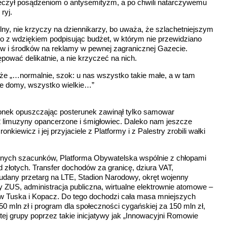
eczył posądzeniom o antysemityzm, a po chwili natarczywemu
ryj.
lny, nie krzyczy na dziennikarzy, bo uważa, że szlachetniejszym
nio z wdziękiem podpisując budżet, w którym nie przewidziano
ów i środków na reklamy w pewnej zagranicznej Gazecie.
pować delikatnie, a nie krzyczeć na nich.
że „…normalnie, szok: u nas wszystko takie małe, a w tam
kie domy, wszystko wielkie…”
ronek opuszczając posterunek zawinął tylko samowar
, 2 limuzyny opancerzone i śmigłowiec. Daleko nam jeszcze
ewicz i jej przyjaciele z Platformy i z Palestry zrobili wałki
żnych szacunków, Platforma Obywatelska wspólnie z chłopami
 złotych. Transfer dochodów za granicę, dziura VAT,
udany przetarg na LTE, Stadion Narodowy, okręt wojenny
ZUS, administracja publiczna, wirtualne elektrownie atomowe –
dów Tuska i Kopacz. Do tego dochodzi cała masa mniejszych
50 mln zł i program dla społeczności cygańskiej za 150 mln zł,
ej grupy poprzez takie inicjatywy jak „Innowacyjni Romowie
.