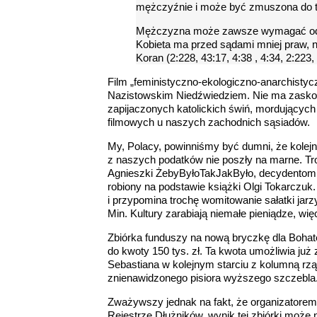
mężczyźnie i może być zmuszona do teg
Mężczyzna może zawsze wymagać od 
Kobieta ma przed sądami mniej praw, 
Koran (2:228, 43:17, 4:38 , 4:34, 2:223,
Film „feministyczno-ekologiczno-anarchistyc
Nazistowskim Niedźwiedziem. Nie ma zaskocz
zapijaczonych katolickich świń, mordującyc
filmowych u naszych zachodnich sąsiadów.
My, Polacy, powinniśmy być dumni, że kolej
z naszych podatków nie poszły na marne. Troc
Agnieszki ŻebyByłoTakJakByło, decydentom nie
robiony na podstawie książki Olgi Tokarczuk
i przypomina trochę womitowanie sałatki jar
Min. Kultury zarabiają niemałe pieniądze, wi
Zbiórka funduszy na nową bryczkę dla Bohate
do kwoty 150 tys. zł. Ta kwota umożliwia ju
Sebastiana w kolejnym starciu z kolumną rz
znienawidzonego pisiora wyższego szczebla
Zważywszy jednak na fakt, że organizatorem t
Rejestrze Dłużników, wynik tej zbiórki może