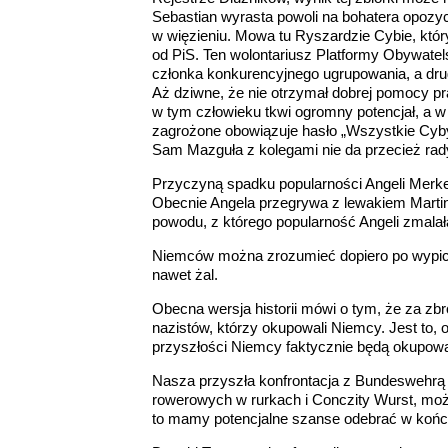
Sebastian wyrasta powoli na bohatera opozycj
w więzieniu. Mowa tu Ryszardzie Cybie, któr
od PiS. Ten wolontariusz Platformy Obywatels
członka konkurencyjnego ugrupowania, a drug
Aż dziwne, że nie otrzymał dobrej pomocy praw
w tym człowieku tkwi ogromny potencjał, a w 
zagrożone obowiązuje hasło „Wszystkie Cyby
Sam Mazguła z kolegami nie da przecież rad
Przyczyną spadku popularności Angeli Merkel
Obecnie Angela przegrywa z lewakiem Marti
powodu, z którego popularność Angeli zmalał
Niemców można zrozumieć dopiero po wypiciu 
nawet żal.
Obecna wersja historii mówi o tym, że za zb
nazistów, którzy okupowali Niemcy. Jest to, 
przyszłości Niemcy faktycznie będą okupowan
Nasza przyszła konfrontacja z Bundeswehrą 
rowerowych w rurkach i Conczity Wurst, może
to mamy potencjalne szanse odebrać w końcu