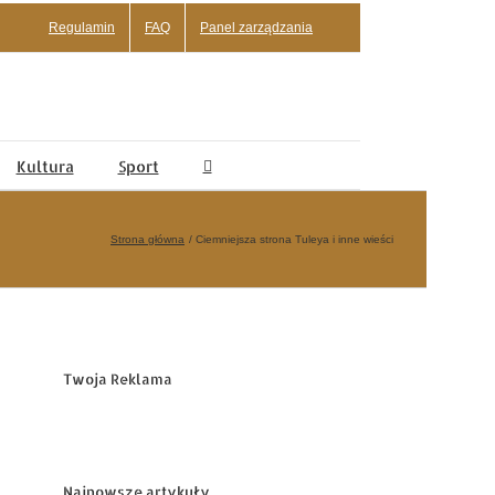
Regulamin
FAQ
Panel zarządzania
Kultura
Sport
Strona główna
Ciemniejsza strona Tuleya i inne wieści
Twoja Reklama
Najnowsze artykuły