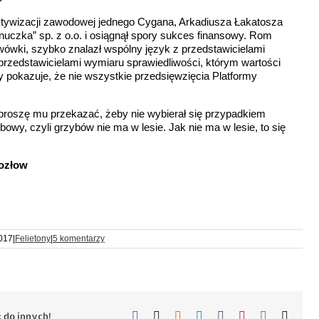
ktywizacji zawodowej jednego Cygana, Arkadiusza Łakatosza
uczka” sp. z o.o. i osiągnął spory sukces finansowy. Rom
wówki, szybko znalazł wspólny język z przedstawicielami
z przedstawicielami wymiaru sprawiedliwości, którym wartości
y pokazuje, że nie wszystkie przedsięwzięcia Platformy
 proszę mu przekazać, żeby nie wybierał się przypadkiem
ybowy, czyli grzybów nie ma w lesie. Jak nie ma w lesie, to się
Kozłow
2017
|
Felietony
|
5 komentarzy
Facebook
X
Reddit
LinkedIn
Tumblr
Pinterest
Vk
Email
 do innych!