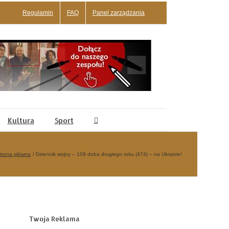
Regulamin
FAQ
Panel zarządzania
Kultura
Sport
trona główna
Dziennik wojny – 109 doba drugiego roku (474) – na Ukrainie!
Twoja Reklama