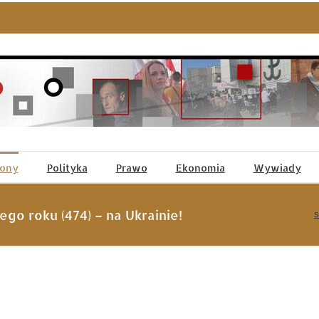
tony
Polityka
Prawo
Ekonomia
Wywiady
go roku (474) – na Ukrainie!
S