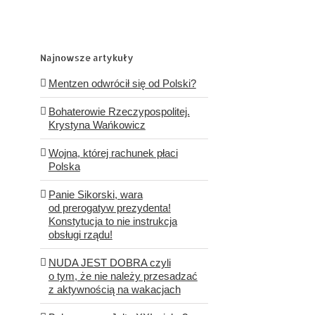
Najnowsze artykuły
Mentzen odwrócił się od Polski?
Bohaterowie Rzeczypospolitej.
Krystyna Wańkowicz
Wojna, której rachunek płaci
Polska
Panie Sikorski, wara
od prerogatyw prezydenta!
Konstytucja to nie instrukcja
obsługi rządu!
NUDA JEST DOBRA czyli
o tym, że nie należy przesadzać
z aktywnością na wakacjach