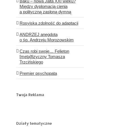
Baku – nowa Jalta XXI wieku?
Między dyplomacją cienia
a polityczną zasłoną dymną
Rosyjska zdolność do adaptacji
ANDRZEJ anegdota
o śp. Andrzeju Morozowskim
Czas robi swoje… Felieton
[meta]fizyczny Tomasza
Trzcińskiego
Premier psychopata
Twoja Reklama
Działy tematyczne