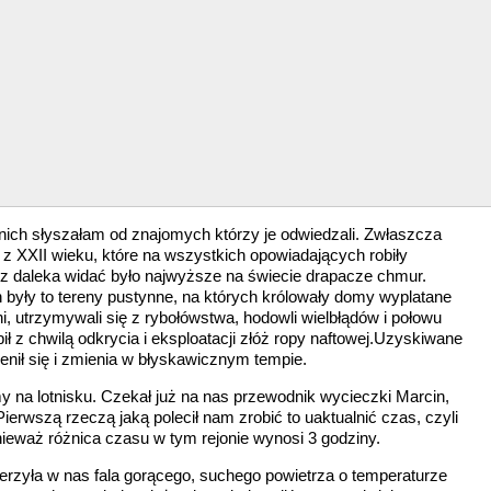
nich słyszałam od znajomych którzy je odwiedzali. Zwłaszcza
 z XXII wieku, które na wszystkich opowiadających robiły
 z daleka widać było najwyższe na świecie drapacze chmur.
h były to tereny pustynne, na których królowały domy wyplatane
i, utrzymywali się z rybołówstwa, hodowli wielbłądów i połowu
ił z chwilą odkrycia i eksploatacji złóż ropy naftowej.Uzyskiwane
nił się i zmienia w błyskawicznym tempie.
y na lotnisku. Czekał już na nas przewodnik wycieczki Marcin,
ierwszą rzeczą jaką polecił nam zrobić to uaktualnić czas, czyli
ieważ różnica czasu w tym rejonie wynosi 3 godziny.
erzyła w nas fala gorącego, suchego powietrza o temperaturze