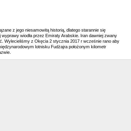
zane z jego niesamowitą historią, dlatego starannie się
j wyprawy wiodła przez Emiraty Arabskie. Iran dawniej zwany
ść. Wylecieliśmy z Okęcia 2 stycznia 2017 r wcześnie rano aby
 międzynarodowym lotnisku Fudżajra położonym kilometr
azwie.