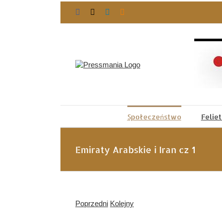
Przejdź
Facebook
X
LinkedIn
Blogger
do
zawartości
Społeczeństwo
Felie
Emiraty Arabskie i Iran cz 1
Poprzedni
Kolejny
Pokaż
większy