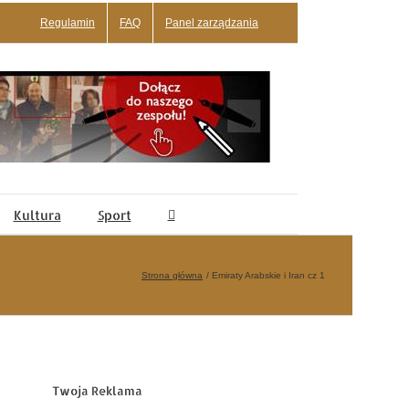
Regulamin
FAQ
Panel zarządzania
Kultura
Sport
Strona główna
Emiraty Arabskie i Iran cz 1
Twoja Reklama