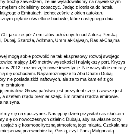
iśmy trochę zawiedzeni, że nie wylądowaliśmy na największym
 z mężem chcieliśmy zobaczyć. Jadąc z lotniska do hotelu
ającego o Emiratach, jednocześnie z okien autokaru
znym pięknie oświetlone budowle, które następnego dnia
70 r jako zespół 7 emiratów położonych nad Zatoką Perską
bi, Dubaj, Szardża, Adżman, Umm al-Kajwajn, Ras al-Chajma
owej mogą sobie pozwolić na tak ekspresowy rozwój swojego
eżowiec mający 149 metrów wysokości i największy port. Kryzys
 już w 2012 r rozpoczęto nowe inwestycje. Nie wszystkie emiraty
nią się dochodami. Najzamożniejsze to Abu Dhabi i Dubaj,
óry nie posiada złóż naftowych, ale za to ma kamień z gór
łym emiratom.
cję emiratów. Głową państwa jest prezydent szejk (zawsze jest
, a szefem rządu premier szejk. Emiratami rządzą emirowie.
a na syna.
liśmy się na spoczynek. Następny dzień przywitał nas słońcem
my się do nowoczesnych dzielnic Dubaju, aby na własne oczy
i upajać się kosmopolityczną atmosferą tego miasta. Czekała nas
 miejscową przewodniczką -Gosią, czyli Panią Małgorzatą