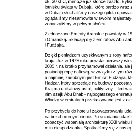
ok. 30 st C, mimo,że już słońce zaszło. Byl
lotnisku świata w Dubaju, które bardzo wraz
w Dubaju słuchaliśmy naszego pilota opowiad
oglądaliśmy niesamowite w swoim majestatyc
zobaczyliśmy w pełnym słońcu.
Zjednoczone Emiraty Arabskie powstały w 19
i Omańską. Składają się z emiratów: Abu Za
i Fudżajra.
Dzięki pieniądzom uzyskiwanym z ropy naft
kraju. Już w 1979 roku powstał pierwszy wi
2009 r. na krótko przyhamował działania, ale
posiadają ropę naftową, w związku z tym róż
a najmniej zasobnym jest Emirat Fudżajra, kt
Hadżar, który sprzedaje na budowy pozosta
Kraj ma unikatowy ustrój polityczny – federa
nim szejk Abu Dhabi- najbogatszego emiratu)
Władza w emiratach przekazywana jest z ojc
Po przybyciu do hotelu i zakwaterowaniu uda
na bezchmurnym niebie. Po śniadaniu udaliś
zobaczyć wspaniałą architekturę XXII wieku 
miła niespodzianka. Spotkaliśmy się z naszą