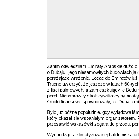
Zanim odwiedziłam Emiraty Arabskie dużo o 
o Dubaju i jego niesamowitych budowlach jak
porażające wrażenie. Lecąc do Emiratów już
Trudno uwierzyć, że jeszcze w latach 60-tyc
z liści palmowych, a zamieszkujący je Beduin
pereł. Niesamowity skok cywilizacyjny nastąp
środki finansowe spowodowały, że Dubaj zmie
Było już późne popołudnie, gdy wylądowaliśm
który okazał się wspaniałym organizatorem. P
przestawić wskazówki zegara do przodu, pon
Wychodząc z klimatyzowanej hali lotniska ud