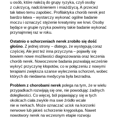
u osób, które należą do grupy ryzyka, czyli osoby
z cukrzycą, nadciśnieniem i miażdżycą. A przecież
tak łatwo temu zapobiec. Profilaktyka chorób nerek jest
bardzo łatwa – wystarczy wykonać ogólne badanie
moczu i oznaczyć stężenie kreatyniny we krwi. Osoby
będące w grupie ryzyka powinny takie badanie wykonać
przynajmniej raz w roku.
Ostatnio o schorzeniach nerek zrobiło się dość
głośno
. Z jednej strony – dlatego, że występują coraz
częściej. Ale jest też inna przyczyna – pojawiły się
bowiem nowe możliwości diagnozowania oraz leczenia
chorób nerek. Nowoczesne badania pozwalają wcześnie
wykryć przyczynę kłopotów, co w połączeniu z nowymi
terapiami zwiększa szanse wyleczenia schorzeń, wobec
których do niedawna medycyna była bezradna.
Problem z chorobami nerek
polega na tym, że w wielu
przypadkach rozwijają się one, nie powodując żadnych
dolegliwości. Co więcej, ból pojawiający się w tych
okolicach ciała zwykle ma swe źródło wcale
nie w nerkach. Może oznaczać ucisk na korzonki
nerwowe lub jakieś schorzenie kręgosłupa. Nawet
nowotwory nerek na wczesnym etapie rozwoju