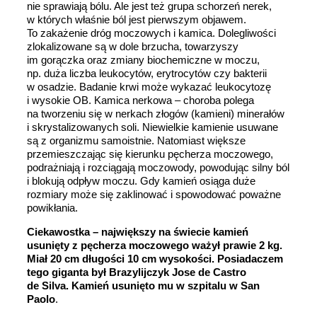
nie sprawiają bólu. Ale jest też grupa schorzeń nerek,
w których właśnie ból jest pierwszym objawem.
To zakażenie dróg moczowych i kamica. Dolegliwości
zlokalizowane są w dole brzucha, towarzyszy
im gorączka oraz zmiany biochemiczne w moczu,
np. duża liczba leukocytów, erytrocytów czy bakterii
w osadzie. Badanie krwi może wykazać leukocytozę
i wysokie OB. Kamica nerkowa – choroba polega
na tworzeniu się w nerkach złogów (kamieni) minerałów
i skrystalizowanych soli. Niewielkie kamienie usuwane
są z organizmu samoistnie. Natomiast większe
przemieszczając się kierunku pęcherza moczowego,
podrażniają i rozciągają moczowody, powodując silny ból
i blokują odpływ moczu. Gdy kamień osiąga duże
rozmiary może się zaklinować i spowodować poważne
powikłania.
Ciekawostka – największy na świecie kamień
usunięty z pęcherza moczowego ważył prawie 2 kg.
Miał 20 cm długości 10 cm wysokości. Posiadaczem
tego giganta był Brazylijczyk Jose de Castro
de Silva. Kamień usunięto mu w szpitalu w San
Paolo
.