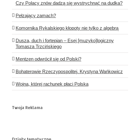
Czy Polacy znów dadzą się wystrychnąć na dudka?
Pełzający zamach?
Komornika Rykalskiego kłopoty nie tylko z algebrą
Dusza, duch i fortepian – Esej [muzyko]logiczny
Tomasza Trzcińskiego
Mentzen odwrócił się od Polski?
Bohaterowie Rzeczypospolitej. Krystyna Wańkowicz
Wojna, której rachunek płaci Polska
Twoja Reklama
Działy tematyczne