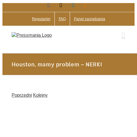
Facebook
X
LinkedIn
Blogger
Przejdź
do
zawartości
Regulamin
FAQ
Panel zarządzania
Houston, mamy problem – NERKI
Poprzedni
Kolejny
Pokaż
większy
obrazek