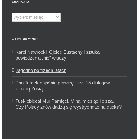
ARCHIWUM
Archiwum
OSTATNIE WPISY
Karol Nawrocki, Ojciec Eustachy i sztuka
powiedzenia „nie” władzy
Jagodno po trzech latach
Pan Tomek objaśnia prawicę – cz. 15 dialogów
z panią Zosią
Tusk obiecał Mur Pamięci. Minął miesiąc i cisza.
Czy Polacy znów dadzą się wystrychnąć na dudka?