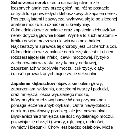
Schorzenia nerek
często są następstwem źle
leczonych angin czy przeziębień, np. różne postacie
ostrych lub przewlekłych kłębuszkowych zapaleń nerek.
Postępują latami i zazwyczaj wykrywa się je po zleconej
analizie moczu lub oznaczeniu kreatyniny.
Odmiedniczkowe zapalenie oraz zapalenie kłębuszków
nerek dotyczą głównie kobiet. Wynika to z ich anatomii –
krótka cewka moczowa ułatwia wnikanie bakterii.
Najczęstszym sprawcą tej choroby jest Escherichia coli.
Odmiedniczkowe zapalenie nerek często jest skutkiem
rozszerzającej się infekcji cewki moczowej. Ryzyko
zachorowania wzrasta przy kamicy nerkowej,
zaburzeniach w odpływie moczu, cukrzycy, ciąży
i u osób prowadzących bujne życie seksualne.
Zapalenie kłębuszków
objawia się bólem głowy,
zaburzeniami widzenia, obrzękami twarzy i podudzi,
oraz mniejszą ilością wydalanego moczu,
który przybiera rdzawą barwę W obu przypadkach
pomaga leczenie antybiotykami. Ostra niewydolność
nerek ma gwałtowny przebieg, ale jest odwracalna.
Błyskawicznie zmniejsza się ilość wydalanego moczu,
pojawiają się obrzęki (twarzy, rąk, nóg), nudności,
wymioty i biegunki. Chory jest bardzo osłabiony. Może