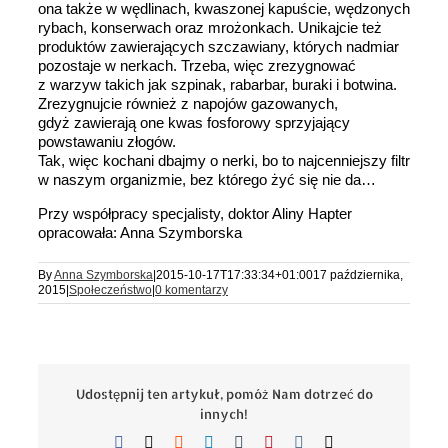
ona także w wędlinach, kwaszonej kapuście, wędzonych
rybach, konserwach oraz mrożonkach. Unikajcie też
produktów zawierających szczawiany, których nadmiar
pozostaje w nerkach. Trzeba, więc zrezygnować
z warzyw takich jak szpinak, rabarbar, buraki i botwina.
Zrezygnujcie również z napojów gazowanych,
gdyż zawierają one kwas fosforowy sprzyjający
powstawaniu złogów.
Tak, więc kochani dbajmy o nerki, bo to najcenniejszy filtr
w naszym organizmie, bez którego żyć się nie da…
Przy współpracy specjalisty, doktor Aliny Hapter
opracowała: Anna Szymborska
By
Anna Szymborska
|
2015-10-17T17:33:34+01:00
17 października,
2015
|
Społeczeństwo
|
0 komentarzy
Udostępnij ten artykuł, pomóż Nam dotrzeć do
innych!
Facebook
X
Reddit
LinkedIn
Tumblr
Pinterest
Vk
Email