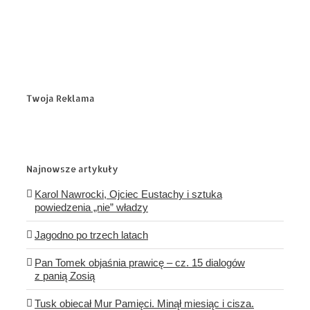
Twoja Reklama
Najnowsze artykuły
Karol Nawrocki, Ojciec Eustachy i sztuka
powiedzenia „nie” władzy
Jagodno po trzech latach
Pan Tomek objaśnia prawicę – cz. 15 dialogów
z panią Zosią
Tusk obiecał Mur Pamięci. Minął miesiąc i cisza.