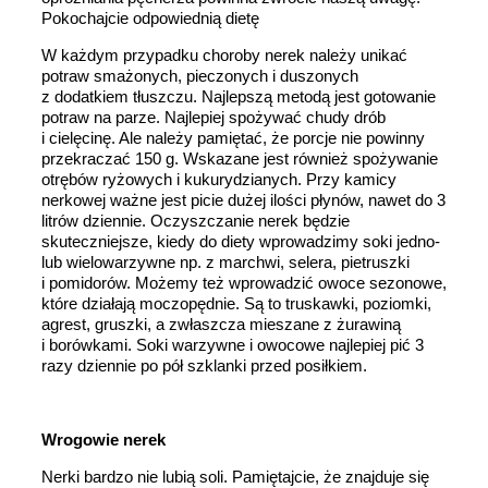
Pokochajcie odpowiednią dietę
W każdym przypadku choroby nerek należy unikać
potraw smażonych, pieczonych i duszonych
z dodatkiem tłuszczu. Najlepszą metodą jest gotowanie
potraw na parze. Najlepiej spożywać chudy drób
i cielęcinę. Ale należy pamiętać, że porcje nie powinny
przekraczać 150 g. Wskazane jest również spożywanie
otrębów ryżowych i kukurydzianych. Przy kamicy
nerkowej ważne jest picie dużej ilości płynów, nawet do 3
litrów dziennie. Oczyszczanie nerek będzie
skuteczniejsze, kiedy do diety wprowadzimy soki jedno-
lub wielowarzywne np. z marchwi, selera, pietruszki
i pomidorów. Możemy też wprowadzić owoce sezonowe,
które działają moczopędnie. Są to truskawki, poziomki,
agrest, gruszki, a zwłaszcza mieszane z żurawiną
i borówkami. Soki warzywne i owocowe najlepiej pić 3
razy dziennie po pół szklanki przed posiłkiem.
Wrogowie nerek
Nerki bardzo nie lubią soli. Pamiętajcie, że znajduje się