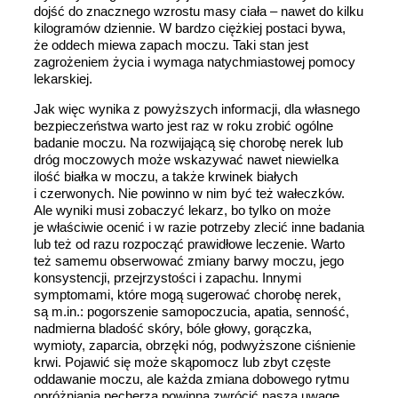
dojść do znacznego wzrostu masy ciała – nawet do kilku
kilogramów dziennie. W bardzo ciężkiej postaci bywa,
że oddech miewa zapach moczu. Taki stan jest
zagrożeniem życia i wymaga natychmiastowej pomocy
lekarskiej.
Jak więc wynika z powyższych informacji, dla własnego
bezpieczeństwa warto jest raz w roku zrobić ogólne
badanie moczu. Na rozwijającą się chorobę nerek lub
dróg moczowych może wskazywać nawet niewielka
ilość białka w moczu, a także krwinek białych
i czerwonych. Nie powinno w nim być też wałeczków.
Ale wyniki musi zobaczyć lekarz, bo tylko on może
je właściwie ocenić i w razie potrzeby zlecić inne badania
lub też od razu rozpocząć prawidłowe leczenie. Warto
też samemu obserwować zmiany barwy moczu, jego
konsystencji, przejrzystości i zapachu. Innymi
symptomami, które mogą sugerować chorobę nerek,
są m.in.: pogorszenie samopoczucia, apatia, senność,
nadmierna bladość skóry, bóle głowy, gorączka,
wymioty, zaparcia, obrzęki nóg, podwyższone ciśnienie
krwi. Pojawić się może skąpomocz lub zbyt częste
oddawanie moczu, ale każda zmiana dobowego rytmu
opróżniania pęcherza powinna zwrócić naszą uwagę.