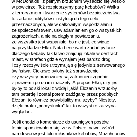
w McDonalds i z pełnym brzuchem wysadzić się wesoło
w powietrze. Też rozpieprzymy parę kebabów? Walka
z terroryzmem i tworzenie systemów bezpieczeństwa
to zadanie polityków i instytucji do tego celu
przeznaczonych, ale w całkowitym współdziałaniu
ze społeczeństwem, uświadamianiem go o wszystkich
zagrożeniach, a nie na ciągłym powtarzaniu,
że wszystko jest wspaniale, bo nie jest, co widać
na przykładzie Ełku. Nota bene warto zadać pytanie
dlaczego kebaby tak łatwo znajdują lokale w centrach
miast, w strefach gdzie wynajem jest bardzo drogi
i czy rzeczywiście utrzymują się jedynie z serwowanego
świństwa. Ciekawe byłoby też sprawdzenie
czy wszyscy pracownicy są zatrudnieni zgodnie
z prawem i po co im maczety. A propos Ełku, czy jeśli
byłby to polski lokal z wódą i jakiś Ełczanin wrzuciłby
tam petardę i został potem zadźgany przez podpitych
Ełczan, to również powybijaliby mu szyby? Niestety,
dzięki braku „pomyślunku” tak to wszystko zaczyna
wyglądać.
Jeśli chodzi o komentarze do usuniętych postów,
to nie spodziewałem się, że w Polsce, nawet wśród
narodowców jest tulu miłośników kebabów, Muzułmanów