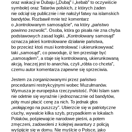
oraz wakacji w Dubaju („Dubaj” i „kebab” to oczywiście
symbole) oraz Tatarów polskich, z których żaden
nie odciął się publicznie i nie nałożył fatwy na islamskich
bandytów. Rozbawił mnie też komentarz
o „kontrolowanym samosądzie”, na który „państwo
powinno zezwolić”. Osoba, która go pisała nie zna chyba
podstawowych zasad logiki. „Kontrolowany samosąd”
oznacza jakieś kontrolowane działanie państwa,
bo przecież ktoś musi kontrolować i ukierunkowywać
taki „samosąd”, co powoduje, iż ten przestaje być
„samosądem”, a staje się kontrolowaną, ukierunkowaną
akcją. Inaczej jest to anarchia, czyli „róbta co chceta”,
czemu autor komentarza zapewne się sprzeciwia.
Jestem za zorganizowanymi przez państwo
procedurami restrykcyjnymi wobec Muzułmanów.
Wymusza je europejska rzeczywistość. Póki Islam sam
nie odetnie się wyraźnie i jednoznacznie od bandytów,
póty musi płacić cenę za nich. To jednak głos
„wołającego na puszczy”. Ubierzcie się w patriotyczne
ciuchy, wywalcie kilka szyb, przypadkiem w lokalach
Polaków, pośpiewajcie narodowe pieśni, a potem
zmęczeni, zadowoleni z kolejnej awantury z policją
wyśpijcie się w domu. Nie myślcie o Polsce, jako