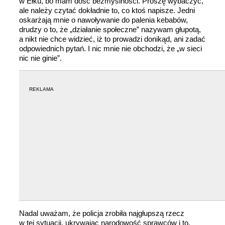
w Ełku, bo mam dość bezmyślności. Proszę wybaczyć,
ale należy czytać dokładnie to, co ktoś napisze. Jedni
oskarżają mnie o nawoływanie do palenia kebabów,
drudzy o to, że „działanie społeczne” nazywam głupotą,
a nikt nie chce widzieć, iż to prowadzi donikąd, ani zadać
odpowiednich pytań. I nic mnie nie obchodzi, że „w sieci
nic nie ginie”.
REKLAMA
Nadal uważam, że policja zrobiła najgłupszą rzecz
w tej sytuacji, ukrywając narodowość sprawców i to,