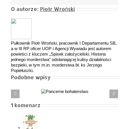
O autorze:
Piotr Wroński
Pułkownik Piotr Wroński, pracownik I Departamentu SB,
a w III RP oficer UOP i Agencji Wywiadu jest autorem
powieści z kluczem „Spisek założycielski. Historia
jednego morderstwa” odsłaniającej kulisy działalności
bezpieki, w tym m.in. morderstwa bł. ks Jerzego
Popiełuszki.
Podobne wpisy
Pancerne
Impas, co te
bohaterstwo
Trump
1 komenarz