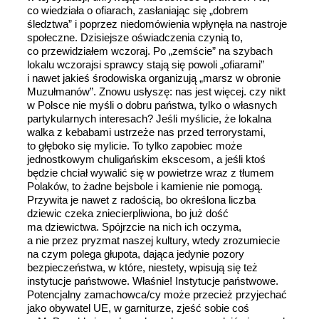
co wiedziała o ofiarach, zasłaniając się „dobrem
śledztwa” i poprzez niedomówienia wpłynęła na nastroje
społeczne. Dzisiejsze oświadczenia czynią to,
co przewidziałem wczoraj. Po „zemście” na szybach
lokalu wczorajsi sprawcy stają się powoli „ofiarami”
i nawet jakieś środowiska organizują „marsz w obronie
Muzułmanów”. Znowu usłyszę: nas jest więcej. czy nikt
w Polsce nie myśli o dobru państwa, tylko o własnych
partykularnych interesach? Jeśli myślicie, że lokalna
walka z kebabami ustrzeże nas przed terrorystami,
to głęboko się mylicie. To tylko zapobiec może
jednostkowym chuligańskim ekscesom, a jeśli ktoś
będzie chciał wywalić się w powietrze wraz z tłumem
Polaków, to żadne bejsbole i kamienie nie pomogą.
Przywita je nawet z radością, bo określona liczba
dziewic czeka zniecierpliwiona, bo już dość
ma dziewictwa. Spójrzcie na nich ich oczyma,
a nie przez pryzmat naszej kultury, wtedy zrozumiecie
na czym polega głupota, dająca jedynie pozory
bezpieczeństwa, w które, niestety, wpisują się też
instytucje państwowe. Właśnie! Instytucje państwowe.
Potencjalny zamachowca/cy może przecież przyjechać
jako obywatel UE, w garniturze, zjeść sobie coś