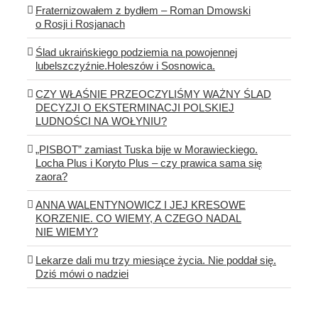
Fraternizowałem z bydłem – Roman Dmowski
o Rosji i Rosjanach
Ślad ukraińskiego podziemia na powojennej
lubelszczyźnie.Holeszów i Sosnowica.
CZY WŁAŚNIE PRZEOCZYLIŚMY WAŻNY ŚLAD
DECYZJI O EKSTERMINACJI POLSKIEJ
LUDNOŚCI NA WOŁYNIU?
„PISBOT” zamiast Tuska bije w Morawieckiego.
Locha Plus i Koryto Plus – czy prawica sama się
zaora?
ANNA WALENTYNOWICZ I JEJ KRESOWE
KORZENIE. CO WIEMY, A CZEGO NADAL
NIE WIEMY?
Lekarze dali mu trzy miesiące życia. Nie poddał się.
Dziś mówi o nadziei