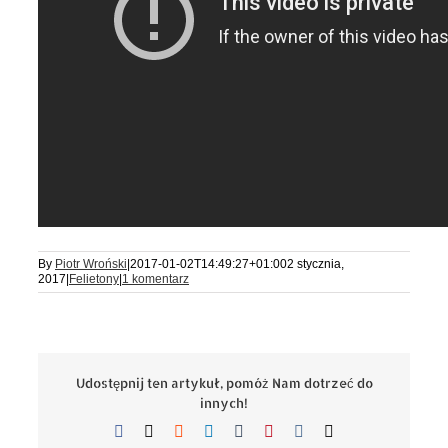
By
Piotr Wroński
|
2017-01-02T14:49:27+01:00
2 stycznia,
2017
|
Felietony
|
1 komentarz
Udostępnij ten artykuł, pomóż Nam dotrzeć do
innych!
Facebook
X
Reddit
LinkedIn
Tumblr
Pinterest
Vk
Email