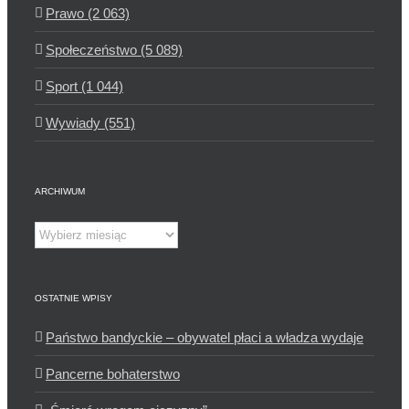
Prawo (2 063)
Społeczeństwo (5 089)
Sport (1 044)
Wywiady (551)
ARCHIWUM
Archiwum
OSTATNIE WPISY
Państwo bandyckie – obywatel płaci a władza wydaje
Pancerne bohaterstwo