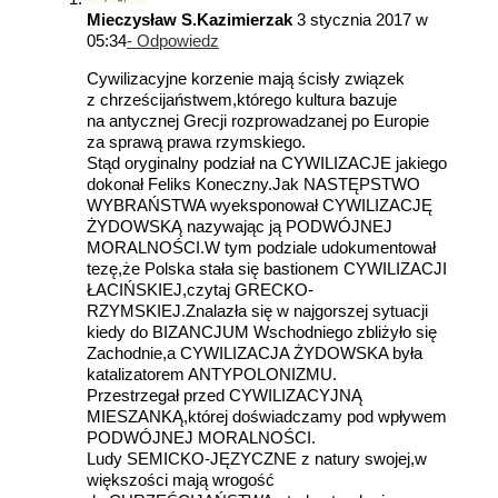
Mieczysław S.Kazimierzak
3 stycznia 2017 w
05:34
- Odpowiedz
Cywilizacyjne korzenie mają ścisły związek
z chrześcijaństwem,którego kultura bazuje
na antycznej Grecji rozprowadzanej po Europie
za sprawą prawa rzymskiego.
Stąd oryginalny podział na CYWILIZACJE jakiego
dokonał Feliks Koneczny.Jak NASTĘPSTWO
WYBRAŃSTWA wyeksponował CYWILIZACJĘ
ŻYDOWSKĄ nazywając ją PODWÓJNEJ
MORALNOŚCI.W tym podziale udokumentował
tezę,że Polska stała się bastionem CYWILIZACJI
ŁACIŃSKIEJ,czytaj GRECKO-
RZYMSKIEJ.Znalazła się w najgorszej sytuacji
kiedy do BIZANCJUM Wschodniego zbliżyło się
Zachodnie,a CYWILIZACJA ŻYDOWSKA była
katalizatorem ANTYPOLONIZMU.
Przestrzegał przed CYWILIZACYJNĄ
MIESZANKĄ,której doświadczamy pod wpływem
PODWÓJNEJ MORALNOŚCI.
Ludy SEMICKO-JĘZYCZNE z natury swojej,w
większości mają wrogość