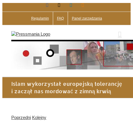
Facebook
X
LinkedIn
Blogger
Przejdź
do
zawartości
Regulamin
FAQ
Panel zarządzania
Islam wykorzystał europejską tolerancję
i zaczął nas mordować z zimną krwią
Poprzedni
Kolejny
Pokaż
większy