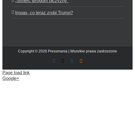
„Śmierć wrogom ojczyzny”
Impas, co teraz zrobi Trump?
Copyright © 2026 Pressmania | Wszelkie prawa zastrzeżone
Facebook
X
LinkedIn
Blogger
Page load link
Google+