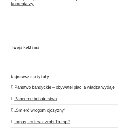
komentarzy.
Twoja Reklama
Najnowsze artykuły
Państwo bandyckie – obywatel płaci a władza wydaje
Pancerne bohaterstwo
„Śmierć wrogom ojczyzny”
Impas, co teraz zrobi Trump?