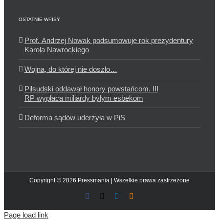
OSTATNIE WPISY
Prof. Andrzej Nowak podsumowuje rok prezydentury
Karola Nawrockiego
Wojna, do której nie doszło…
Piłsudski oddawał honory powstańcom. III
RP wypłaca miliardy byłym esbekom
Deforma sądów uderzyła w PiS
Copyright © 2026 Pressmania | Wszelkie prawa zastrzeżone
Facebook
X
LinkedIn
Blogger
Page load link