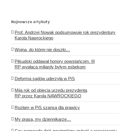
Najnowsze artykuły
Prof. Andrzej Nowak podsumowuje rok prezydentury
Karola Nawrockiego
Wojna, do której nie doszło…
Piłsudski oddawał honory powstańcom. III
RP wypłaca miliardy byłym esbekom
Deforma sądów uderzyła w PiS
Mija rok od objęcia urzędu prezydenta
RP przez Karola NAWROCKIEGO
Rozłam w PiS szansą dla prawicy
My prasa, my dziennikarze…
Czy naprawdę dziś powinniśmy mówić o rozwiązaniu