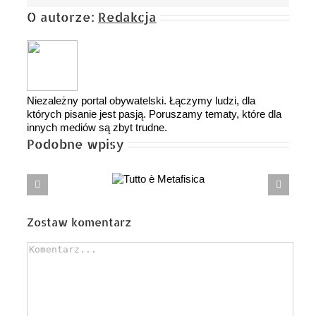
O autorze:
Redakcja
Niezależny portal obywatelski. Łączymy ludzi, dla
których pisanie jest pasją. Poruszamy tematy, które dla
innych mediów są zbyt trudne.
Podobne wpisy
Tutto è
Anatomia iluzji fortepianu – felieton
Metafisica
[muzyko]logiczny Tomasza Trzcińskiego
Zostaw komentarz
Comment