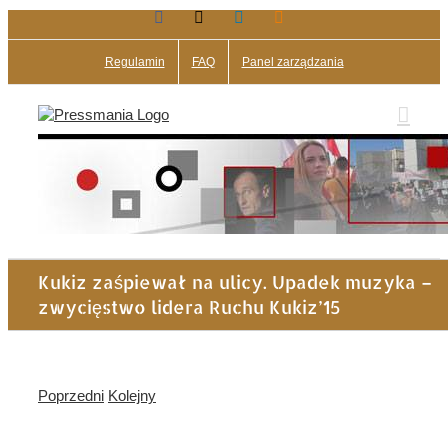
Facebook
X
LinkedIn
Blogger
Przejdź
do
zawartości
Regulamin
FAQ
Panel zarządzania
Kukiz zaśpiewał na ulicy. Upadek muzyka –
zwycięstwo lidera Ruchu Kukiz’15
Poprzedni
Kolejny
Pokaż
większy