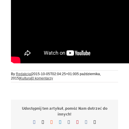
By
Redakcja
|
2015-10-05T02:04:25+01:00
5 października,
2015
|
Kultura
|
0 komentarzy
Udostępnij ten artykuł, pomóż Nam dotrzeć do
innych!
Facebook
X
Reddit
LinkedIn
Tumblr
Pinterest
Vk
Email