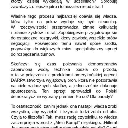
którzy dzisiaj wykładają w uczelniach? Spróbuję
zawalczyć o lepsze jutro i to niezależnie od strat !
Właśnie tego procesu najbardziej obawia się władza,
która tylko na pokaz wydaje się być nieudolną.
W rzeczywistości przeprowadza zimne kalkulację
i bilanse zysków i strat. Zapobiegliwie przygotowuje się
do ostatecznej rozgrywki, kiedy zawiodą wszelkie próby
negocjacji. Poświęcono temu nawet spore środki,
przywożąc do większych miast specjalistyczny sprzęt
do rozpędzania tłumów.
Skończył się czas polewania demonstrantów
zabarwioną wodą, technika poszła do przodu,
a ta w połączeniu z produktami amerykańskiej agencji
DARPA stworzyła wyjątkową broń, która nie pozostawia
na ciele widocznych śladów, a jednocześnie dokonuje
spustoszenia. Ten sprzęt sprowadził do Polski
demokratycznie wybrany premier! Po co? Dla parady?
To ostateczność, zanim jednak ona nastąpi, władza zrobi
wszystko, aby wyziębić i trzymać ludzi zdala od ulic.
Czyja to filozofia? Tak, masz rację czytelniku, to wiedza
zaczerpnięta wprost z „Mein Kampf” niejakiego…Hitlera!
Jak zatrzymać obywateli w domach zdala od ulic? Czyni