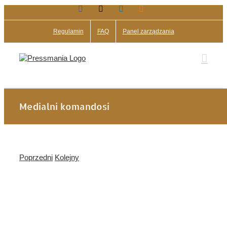
Facebook
X
LinkedIn
Blogger
Przejdź
do
zawartości
Regulamin
FAQ
Panel zarządzania
Medialni komandosi
Poprzedni
Kolejny
Pokaż
większy
obrazek