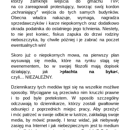
którzy zamknęli wejścia do gmachu TVP,
na co zareagowali protestujący, tworząc swój kordon
„ochraniający” wejścia do tych samych budynków.
Obecna władza nakazuje, wymaga, nagradza
sprzedawczyków i karze niepokornych oraz dodatkowo
okrada podatnika do ostatniego jego tchnienia. Niestety,
to nie jest koniec, fiskus zapuka do drzwi rodziny
nieboszczyka, by chwile później i je zabrać na poczet
ewentualnych win!
Skoro już o niepokornych mowa, na pierwszy plan
wysuwają się media, które na rynku stają się
ewenementem, bo w swojej filozofii mają dopisek
działający, jak
>płachta na byka<
,
czyli… NIEZALEŻNY.
Dziennikarzy tych mediów tępi się na wszelkie możliwe
sposoby. Wyciągane są przeciwko nim kruczki prawne
i to pod byle pretekstem. W sposób szczególny
odczuwają to dziennikarze, którzy zostali gwałtownie
odsunięci z poprzednich miejsc pracy, Aby przeżyć
i móc patrzeć w swoje odbicie w lustrze, zakładają swoje
media, by mówić prawdę. I teraz widać, jak niebywały
zasięg ma Internet i jak niebezpiecznym jest to medium