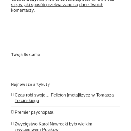
się, w jaki sposób przetwarzane są dane Twoich
komentarzy.
Twoja Reklama
Najnowsze artykuły
Czas robi swoje… Felieton [meta]fizyczny Tomasza
Trzcińskiego
Premier psychopata
Zwycięstwo Karol Nawrocki było wielkim
zwycięstwem Polaków!