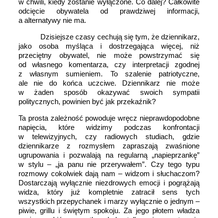
w chwili, kiedy zostanie wyłączone. Co dalej? Całkowite
odcięcie obywatela od prawdziwej informacji,
a alternatywy nie ma.
Dzisiejsze czasy cechują się tym, że dziennikarz,
jako osoba myśląca i dostrzegająca więcej, niż
przeciętny obywatel, nie może powstrzymać się
od własnego komentarza, czy interpretacji zgodnej
z własnym sumieniem. To szalenie patriotyczne,
ale nie do końca uczciwe. Dziennikarz nie może
w żaden sposób okazywać swoich sympatii
politycznych, powinien być jak przekaźnik?
Ta prosta zależność powoduje wręcz nieprawdopodobne
napięcia, które widzimy podczas konfrontacji
w telewizyjnych, czy radiowych studiach, gdzie
dziennikarze z rozmysłem zapraszają zwaśnione
ugrupowania i pozwalają na regularną „napieprzankę”
w stylu – „ja panu nie przerywałem”. Czy tego typu
rozmowy cokolwiek dają nam – widzom i słuchaczom?
Dostarczają wyłącznie niezdrowych emocji i pogrążają
widza, który już kompletnie zatracił sens tych
wszystkich przepychanek i marzy wyłącznie o jednym –
piwie, grillu i świętym spokoju. Za jego płotem władza