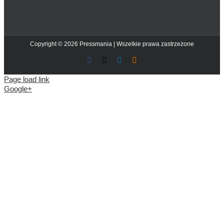
Copyright © 2026 Pressmania | Wszelkie prawa zastrzeżone
Facebook
X
LinkedIn
Blogger
Page load link
Google+