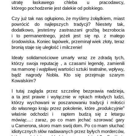
utratę łaskawego chleba u pracodawcy,
którego pochodzenie jest dalekie od polskiego.
Czy już tak nas ogłupiono, że myślimy żołądkiem, miast
powrócić do najlepszych tradycji? Niestety tak,
dodatkowo, jesteśmy zastraszani groźbą bezrobocia
i to permanentnego, jeżeli jest się np. z małego
środowiska. Koniec łapówek, przeminął wiek złoty, teraz
bronią staje się uległość i milczenie!
Ideały solidarnościowe umarły wraz ze zdradą tych,
którzy swoja reputację , a czasami legendę, zamienili
na mamonę i wątpliwej wartości sztuki teatralne, wpływy,
bądź nagrody Nobla. Kto się przejmuje szarym
Kowalskim?
I tutaj zagląda przez szczelinę bezprawia nadzieja,
a ta jest prawie i wyłącznie w rękach młodych ludzi,
którzy wychowani w poszanowaniu tradycji i miłości
do własnego kraju przez pokolenie, które „produkcyjnie”
właśnie odchodzi i raptem budzą się z letargu
mówiąc…: zaraz, po co mam jechać szorować gary
u Camerona, skoro mam swój dom. Po co mam słuchać
idiotycznych słów nadawanych przez byłych morderców,