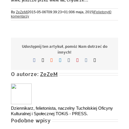
By
ZeZeM
|
2015-05-06T09:39:23+01:00
6 maja, 2015
|
Felietony
|
0
komentarzy
Udostępnij ten artykuł, pomóż Nam dotrzeć do
innych!
Facebook
X
Reddit
LinkedIn
Tumblr
Pinterest
Vk
Email
O autorze:
ZeZeM
Dziennikarz, felietonista, naczelny Tucholskiej Oficyny
Kulturalnej i Społecznej TOKiS - PRESS.
Podobne wpisy