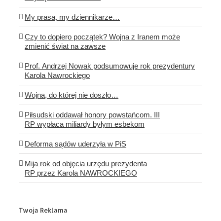
My prasa, my dziennikarze…
Czy to dopiero początek? Wojna z Iranem może
zmienić świat na zawsze
Prof. Andrzej Nowak podsumowuje rok prezydentury
Karola Nawrockiego
Wojna, do której nie doszło…
Piłsudski oddawał honory powstańcom. III
RP wypłaca miliardy byłym esbekom
Deforma sądów uderzyła w PiS
Mija rok od objęcia urzędu prezydenta
RP przez Karola NAWROCKIEGO
Twoja Reklama