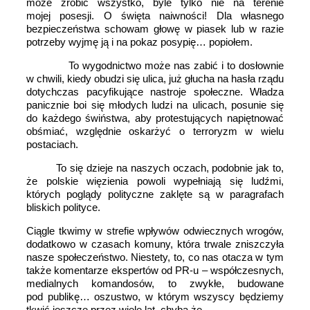
może zrobić wszystko, byle tylko nie na terenie
mojej posesji. O święta naiwności! Dla własnego
bezpieczeństwa schowam głowę w piasek lub w razie
potrzeby wyjmę ją i na pokaz posypię… popiołem.
To wygodnictwo może nas zabić i to dosłownie
w chwili, kiedy obudzi się ulica, już głucha na hasła rządu
dotychczas pacyfikujące nastroje społeczne. Władza
panicznie boi się młodych ludzi na ulicach, posunie się
do każdego świństwa, aby protestujących napiętnować
obśmiać, względnie oskarżyć o terroryzm w wielu
postaciach.
To się dzieje na naszych oczach, podobnie jak to,
że polskie więzienia powoli wypełniają się ludźmi,
których poglądy polityczne zaklęte są w paragrafach
bliskich polityce.
Ciągle tkwimy w strefie wpływów odwiecznych wrogów,
dodatkowo w czasach komuny, która trwale zniszczyła
nasze społeczeństwo. Niestety, to, co nas otacza w tym
także komentarze ekspertów od PR-u – współczesnych,
medialnych komandosów, to zwykłe, budowane
pod publikę… oszustwo, w którym wszyscy będziemy
tkwić jeszcze przez wiele lat, chyba że…