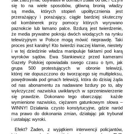
się to na wiele sposobów, główną bronią władzy
są media, których stopień upolitycznienia jest
przerażający i porażający, ciągle bardziej skuteczny
od kombinerek przy pomocy których wyrywano
paznokcie lub łamano palce. Bzdurą jest twierdzenie,
że media prywatne pokroju dwóch wiodących na rynku
telewizyjnym w Polsce mogą mówić nieprawdę. Taki
proces jest karalny! Kto twierdzi inaczej kłamie, niestety
i w tej dziedzinie władza manipuluje faktami pod karą
wyroków sądów. Ewa Stankiewicz przed kamerami
Gazety Polskiej opowiadała swego czasu o tym, jak
grupa 500 protestujących w obronie telewizji,
której nie dopuszczono do tworzącego się multipleksu,
powędrowała pod gmach telewizji, która do dzisiaj żąda
od nas abonamentu za nadawane bzdury po to, aby
wykrzyczeć nazwiska uwikłanych w sprzeniewierzenie
się prawdzie. Dokonano tego obarczając każde
wymienione nazwisko, ciężarem gatunkowym słowa –
WINNY! Działania czysto konstytucyjne, gdzie naród
ma prawo do dokonania zmian, działając jak trybunał
i ustalając wyroki.
Efekt? Żaden, z wyjątkiem interwencji policjantów,