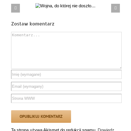
Wojna,
Czy naprawdę dziś powinniśmy mówić
ej nie doszło…
o rozwiązaniu PGZ?
Zostaw komentarz
Comment
Ta strona używa Akismet do redukcji spamu.
Dowiedz