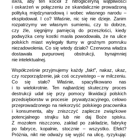
iskra, aby ten kocioł z nitrogliceryną wątpliwości
i oskarżeń w połączeniu ze skandalicznie prowadzoną
polityką międzynarodową i wobec własnego narodu –
eksplodował. I co? Właśnie, nic się nie dzieje. Zanim
rozpatrzymy we własnym sumieniu, czy to dobrze,
czy źle, sięgnijmy pamięcią do przeszłości, kiedy
podwyżka ceny kostki masła powodowała, że na ulice
polskich miast wylegały tłumy w groźnym pomruku
niezadowolenia. Co się wtedy działo? Czerwona władza
dostawała purpurowej obstrukcji, bynajmniej
nie intelektualnej.
Współcześnie przyjmujemy każdy „fakt”, nakaz, ukaz,
czy rozporządzenie, jak coś oczywistego – w milczeniu.
Co się stało? Właśnie, spacyfikowano nas
i to wielokrotnie. Ten najbardziej skuteczny proces
destrukcji udał się przy pomocy likwidacji polskich
przedsiębiorstw w procesie prywatyzacyjnego, celowo
przeprowadzonego na niekorzyść polskiego pracownika
i konsumenta, aby zniszczyć zaplecze związkowe
potencjalnego strajku lub nie daj Boże spisku.
Z mozołem niszczono, zakład po zakładzie, fabrykę
po fabryce, kopalnie, stocznie – wszystko. Efekt?
Próżnia, nikt nie odważy się wyjść na ulicę, ryzykując