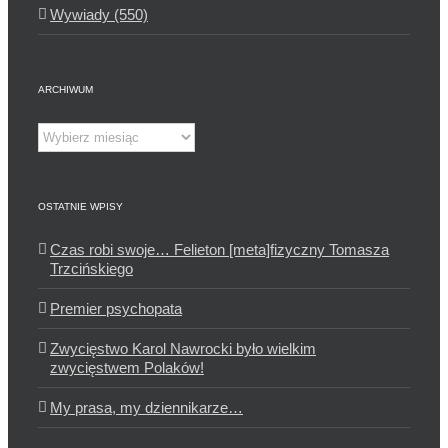
Wywiady (550)
ARCHIWUM
Archiwum
OSTATNIE WPISY
Czas robi swoje… Felieton [meta]fizyczny Tomasza
Trzcińskiego
Premier psychopata
Zwycięstwo Karol Nawrocki było wielkim
zwycięstwem Polaków!
My prasa, my dziennikarze…