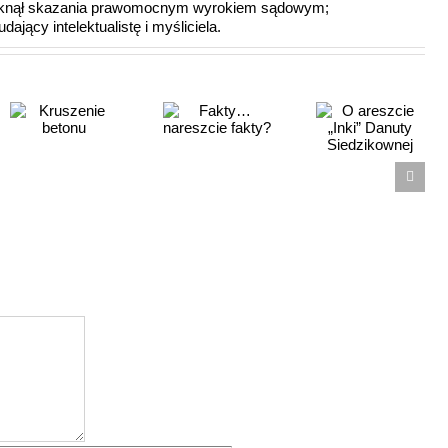
 uniknął skazania prawomocnym wyrokiem sądowym;
dający intelektualistę i myśliciela.
O areszcie
Fakty…
„Inki”
nareszcie
Danuty
fakty?
Siedzikownej