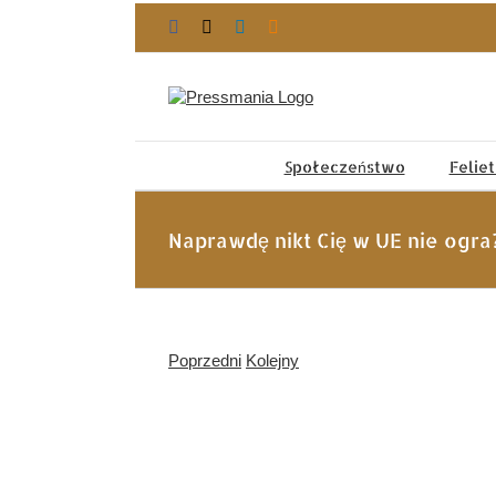
Przejdź
Facebook
X
LinkedIn
Blogger
do
zawartości
Społeczeństwo
Felie
Naprawdę nikt Cię w UE nie ogra
Poprzedni
Kolejny
Pokaż
większy
obrazek