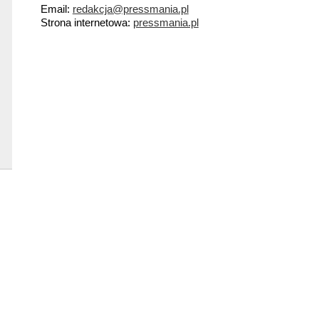
Email:
redakcja@pressmania.pl
Strona internetowa:
pressmania.pl