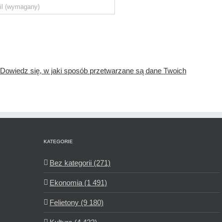
Dowiedz się, w jaki sposób przetwarzane są dane Twoich
KATEGORIE
Bez kategorii (271)
Ekonomia (1 491)
Felietony (9 180)