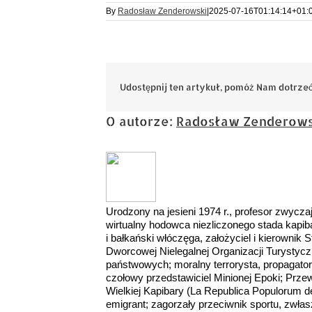
By
Radosław Zenderowski
|
2025-07-16T01:14:14+01:
Udostępnij ten artykuł, pomóż Nam dotrzeć
O autorze:
Radosław Zenderows
Urodzony na jesieni 1974 r., profesor zwycza
wirtualny hodowca niezliczonego stada kapiba
i bałkański włóczęga, założyciel i kierownik 
Dworcowej Nielegalnej Organizacji Turystycz
państwowych; moralny terrorysta, propagat
czołowy przedstawiciel Minionej Epoki; Pr
Wielkiej Kapibary (La Republica Populorum 
emigrant; zagorzały przeciwnik sportu, zwła