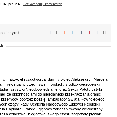
00
16 lipca, 2025
|
Bez kategorii
|
0 komentarzy
Facebook
X
Reddit
LinkedIn
Tumblr
Pinterest
Vk
Email
 do innych!
ki
jny, marzyciel i cudotwórca; dumny ojciec Aleksandry i Marcela;
r i niewirtualny trzech świń morskich; środkowoeuropejski
Studia Turystyki Nieodpowiedzialnej oraz Sekcji Patoturystyki
nej; ze skłonnościami do nielegalnego przekraczania granic
or przemocy poprzez poezję; ambasador Świata Równoległego;
zewodniczący Rady Ocalenia Narodowego Ludowej Republiki
della Capibara Grande); głęboko zakonspirowany wewnętrzny
szcza kolarstwa i biegactwa; swego czasu zagorzały pływak