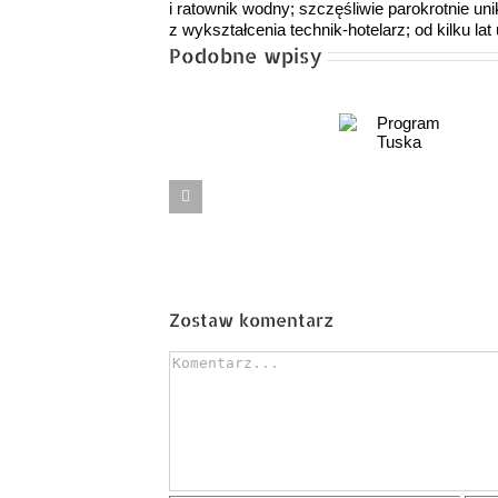
i ratownik wodny; szczęśliwie parokrotnie
z wykształcenia technik-hotelarz; od kilku lat u
Podobne wpisy
Program
Kruszenie
Tuska
betonu
Premier
psychopata
Zostaw komentarz
Comment