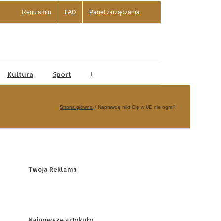
Regulamin
FAQ
Panel zarządzania
Kultura
Sport
Strona główna
Naprawdę nikt Cię w UE nie ogra?
Twoja Reklama
Najnowsze artykuły