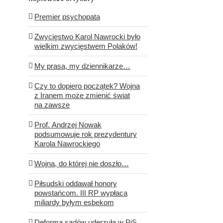
Premier psychopata
Zwycięstwo Karol Nawrocki było
wielkim zwycięstwem Polaków!
My prasa, my dziennikarze…
Czy to dopiero początek? Wojna
z Iranem może zmienić świat
na zawsze
Prof. Andrzej Nowak
podsumowuje rok prezydentury
Karola Nawrockiego
Wojna, do której nie doszło…
Piłsudski oddawał honory
powstańcom. III RP wypłaca
miliardy byłym esbekom
Deforma sądów uderzyła w PiS