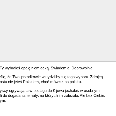
 Ty wybrałeś opcję niemiecką. Świadomie. Dobrowolnie.
lę, że Twoi przodkowie wstydziliby się tego wyboru. Zdrajcą
prostu nie jeteś Polakiem, choć mówisz po polsku.
zyscy ogrywają, a w pociągu do Kijowa jechałeś w osobnym
i do dogadania tematy, na których im zależało. Ale bez Ciebie.
wym.