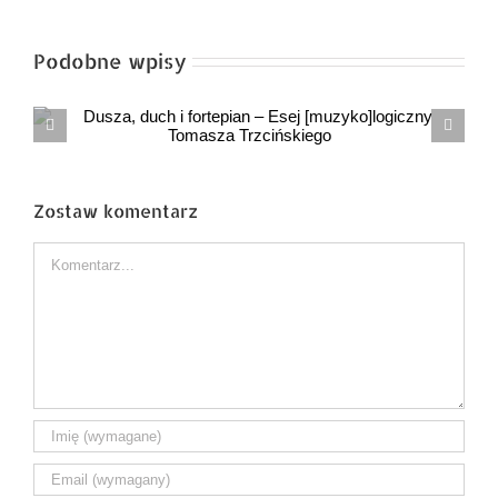
Podobne wpisy
ANDRZEJ anegdota o śp. Andrzeju
Morozowskim
Zostaw komentarz
Comment