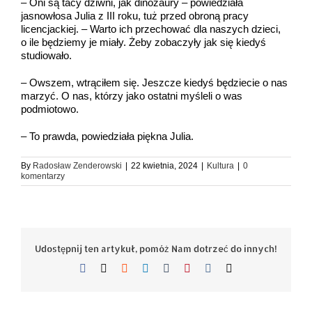
– Oni są tacy dziwni, jak dinozaury – powiedziała
jasnowłosa Julia z III roku, tuż przed obroną pracy
licencjackiej. – Warto ich przechować dla naszych dzieci,
o ile będziemy je miały. Żeby zobaczyły jak się kiedyś
studiowało.
– Owszem, wtrąciłem się. Jeszcze kiedyś będziecie o nas
marzyć. O nas, którzy jako ostatni myśleli o was
podmiotowo.
– To prawda, powiedziała piękna Julia.
By
Radosław Zenderowski
|
22 kwietnia, 2024
|
Kultura
|
0
komentarzy
Udostępnij ten artykuł, pomóż Nam dotrzeć do innych!
Facebook
X
Reddit
LinkedIn
Tumblr
Pinterest
Vk
Email