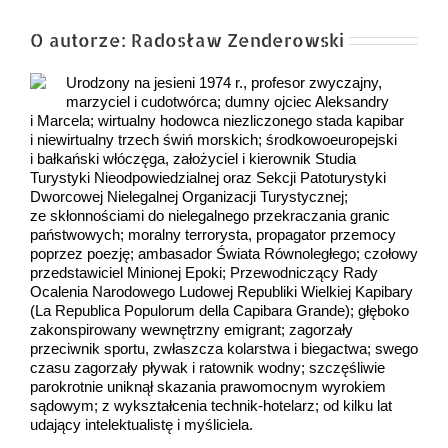
O autorze:
Radosław Zenderowski
Urodzony na jesieni 1974 r., profesor zwyczajny,
marzyciel i cudotwórca; dumny ojciec Aleksandry
i Marcela; wirtualny hodowca niezliczonego stada kapibar
i niewirtualny trzech świń morskich; środkowoeuropejski
i bałkański włóczęga, założyciel i kierownik Studia
Turystyki Nieodpowiedzialnej oraz Sekcji Patoturystyki
Dworcowej Nielegalnej Organizacji Turystycznej;
ze skłonnościami do nielegalnego przekraczania granic
państwowych; moralny terrorysta, propagator przemocy
poprzez poezję; ambasador Świata Równoległego; czołowy
przedstawiciel Minionej Epoki; Przewodniczący Rady
Ocalenia Narodowego Ludowej Republiki Wielkiej Kapibary
(La Republica Populorum della Capibara Grande); głęboko
zakonspirowany wewnętrzny emigrant; zagorzały
przeciwnik sportu, zwłaszcza kolarstwa i biegactwa; swego
czasu zagorzały pływak i ratownik wodny; szczęśliwie
parokrotnie uniknął skazania prawomocnym wyrokiem
sądowym; z wykształcenia technik-hotelarz; od kilku lat
udający intelektualistę i myśliciela.