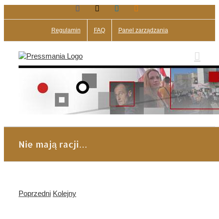
Facebook
X
LinkedIn
Blogger
Przejdź
do
zawartości
Regulamin
FAQ
Panel zarządzania
Nie mają racji…
Poprzedni
Kolejny
Pokaż
większy