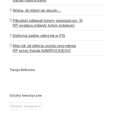
Karola Nawrockiego
Wojna, do której nie doszło…
Piłsudski oddawał honory powstańcom. III
RP wypłaca miliardy byłym esbekom
Deforma sądów uderzyła w PiS
Mija rok od objęcia urzędu prezydenta
RP przez Karola NAWROCKIEGO
Twoja Reklama
Działy tematyczne
Działy
tematyczne