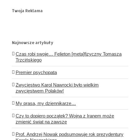
Twoja Reklama
Najnowsze artykuły
Czas robi swoje… Felieton [meta]fizyczny Tomasza
Trzcińskiego
Premier psychopata
Zwycięstwo Karol Nawrocki było wielkim
zwycięstwem Polaków!
My prasa, my dziennikarze…
Czy to dopiero początek? Wojna z Iranem może
zmienić świat na zawsze
Prof. Andrzej Nowak podsumowuje rok prezydentury