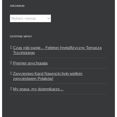
ARCHIWUM
Archiwum
OSTATNIE WPISY
Czas robi swoje… Felieton [meta]fizyczny Tomasza
Trzcińskiego
Premier psychopata
Zwycięstwo Karol Nawrocki było wielkim
zwycięstwem Polaków!
My prasa, my dziennikarze…