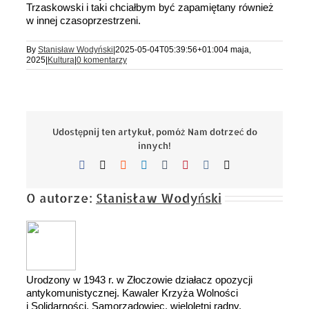
Trzaskowski i taki chciałbym być zapamiętany również
w innej czasoprzestrzeni.
By
Stanisław Wodyński
|
2025-05-04T05:39:56+01:00
4 maja,
2025
|
Kultura
|
0 komentarzy
Udostępnij ten artykuł, pomóż Nam dotrzeć do
innych!
Facebook
X
Reddit
LinkedIn
Tumblr
Pinterest
Vk
Email
O autorze:
Stanisław Wodyński
Urodzony w 1943 r. w Złoczowie działacz opozycji
antykomunistycznej. Kawaler Krzyża Wolności
i Solidarności, Samorządowiec, wieloletni radny,