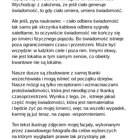
Wychodząc z założenia, że jeśli ciało generuje
świadomość, to gdy ciało umiera, umiera świadomość.
Ale jeśli, pyta naukowiec – ciało odbiera świadomość
tak samo jak skrzynka kablowa odbiera sygnały
satelitarne, to oczywiście świadomość nie kończy się
po śmierci fizycznego pojazdu. Bo świadomość istnieje
poza ograniczeniami czasu i przestrzeni. Może być
wszędzie: w ludzkim ciele i poza nim. Innymi słowy,
nie jest lokalna w tym samym sensie, co obiekty
kwantowe nie są lokalne.
Nasze dusze są zbudowane z samej tkanki
wszechświata i mogą istnieć od początku dziejów.
Nasze mózgi są tylko receptorami i wzmacniaczami
protoświadomości, która jest nieodłączna z tkanką
czasoprzestrzeni. Wynika z tego, że , istnieje jakaś
część mojej świadomości, która jest niematerialna
i będzie żyć po mojej śmierci, więc na wszelki wypadek,
karmię ją już teraz, na zapas -wspomnieniami.
Ten tekst ilustruję zdjęciem mojej facjaty, wykonanym
przez zawodowego fotografa dla celów wyborczych
na którym wyglądam prawie tak przystojny jak