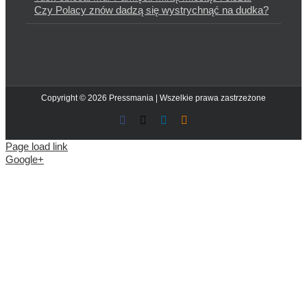
Czy Polacy znów dadzą się wystrychnąć na dudka?
Copyright © 2026 Pressmania | Wszelkie prawa zastrzeżone
Facebook
X
LinkedIn
Blogger
Page load link
Google+