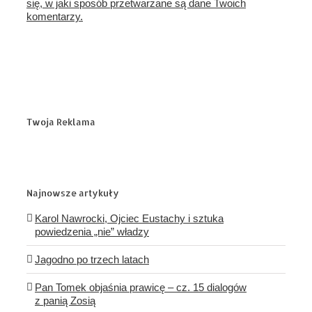
się, w jaki sposób przetwarzane są dane Twoich
komentarzy.
Twoja Reklama
Najnowsze artykuły
Karol Nawrocki, Ojciec Eustachy i sztuka
powiedzenia „nie” władzy
Jagodno po trzech latach
Pan Tomek objaśnia prawicę – cz. 15 dialogów
z panią Zosią