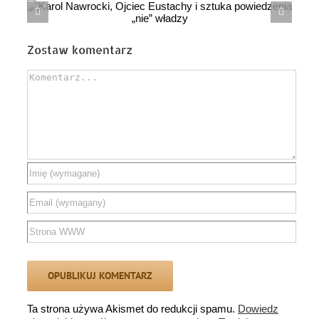
Jagodn
l
Zostaw komentarz
Comment
Ta strona używa Akismet do redukcji spamu.
Dowiedz