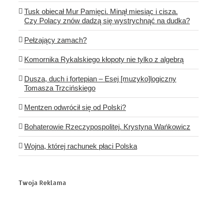
Tusk obiecał Mur Pamięci. Minął miesiąc i cisza.
Czy Polacy znów dadzą się wystrychnąć na dudka?
Pełzający zamach?
Komornika Rykalskiego kłopoty nie tylko z algebrą
Dusza, duch i fortepian – Esej [muzyko]logiczny
Tomasza Trzcińskiego
Mentzen odwrócił się od Polski?
Bohaterowie Rzeczypospolitej. Krystyna Wańkowicz
Wojna, której rachunek płaci Polska
Twoja Reklama