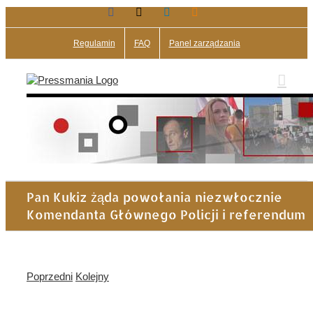
Facebook
X
LinkedIn
Blogger
Przejdź
do
zawartości
Regulamin
FAQ
Panel zarządzania
Pan Kukiz żąda powołania niezwłocznie
Komendanta Głównego Policji i referendum
Poprzedni
Kolejny
Pokaż
większy