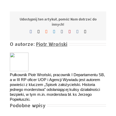
Udostępnij ten artykuł, pomóż Nam dotrzeć do
innych!
Facebook
X
Reddit
LinkedIn
Tumblr
Pinterest
Vk
Email
O autorze:
Piotr Wroński
Pułkownik Piotr Wroński, pracownik I Departamentu SB,
a w III RP oficer UOP i Agencji Wywiadu jest autorem
powieści z kluczem „Spisek założycielski. Historia
jednego morderstwa” odsłaniającej kulisy działalności
bezpieki, w tym m.in. morderstwa bł. ks Jerzego
Popiełuszki.
Podobne wpisy