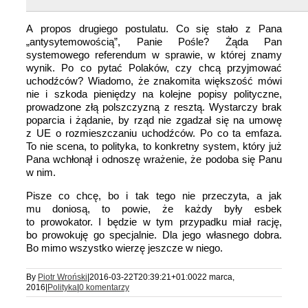
A propos drugiego postulatu. Co się stało z Pana
„antysytemowością”, Panie Pośle? Żąda Pan
systemowego referendum w sprawie, w której znamy
wynik. Po co pytać Polaków, czy chcą przyjmować
uchodźców? Wiadomo, że znakomita większość mówi
nie i szkoda pieniędzy na kolejne popisy polityczne,
prowadzone złą polszczyzną z resztą. Wystarczy brak
poparcia i żądanie, by rząd nie zgadzał się na umowę
z UE o rozmieszczaniu uchodźców. Po co ta emfaza.
To nie scena, to polityka, to konkretny system, który już
Pana wchłonął i odnoszę wrażenie, że podoba się Panu
w nim.
Pisze co chcę, bo i tak tego nie przeczyta, a jak
mu doniosą, to powie, że każdy były esbek
to prowokator. I będzie w tym przypadku miał rację,
bo prowokuję go specjalnie. Dla jego własnego dobra.
Bo mimo wszystko wierzę jeszcze w niego.
By
Piotr Wroński
|
2016-03-22T20:39:21+01:00
22 marca,
2016
|
Polityka
|
0 komentarzy