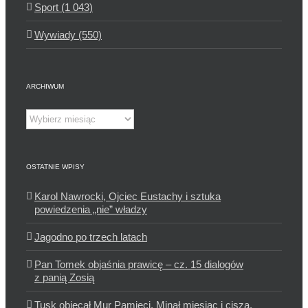
Sport (1 043)
Wywiady (550)
ARCHIWUM
Archiwum
OSTATNIE WPISY
Karol Nawrocki, Ojciec Eustachy i sztuka
powiedzenia „nie” władzy
Jagodno po trzech latach
Pan Tomek objaśnia prawicę – cz. 15 dialogów
z panią Zosią
Tusk obiecał Mur Pamięci. Minął miesiąc i cisza.