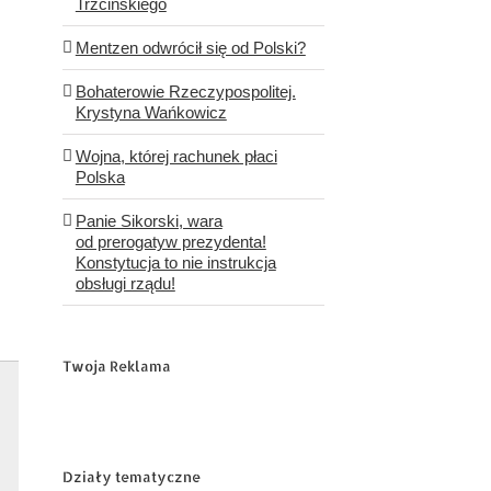
Trzcińskiego
Mentzen odwrócił się od Polski?
Bohaterowie Rzeczypospolitej.
Krystyna Wańkowicz
Wojna, której rachunek płaci
Polska
Panie Sikorski, wara
od prerogatyw prezydenta!
Konstytucja to nie instrukcja
obsługi rządu!
Twoja Reklama
Działy tematyczne