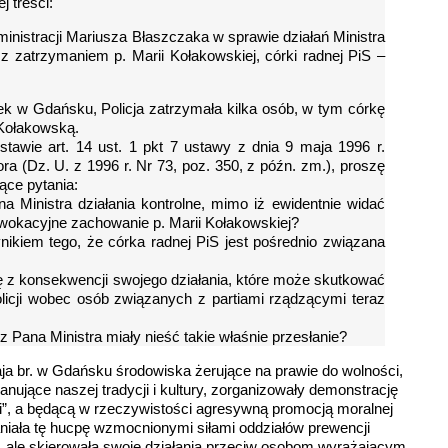
j treści:
nistracji Mariusza Błaszczaka w sprawie działań Ministra
z zatrzymaniem p. Marii Kołakowskiej, córki radnej PiS –
ek w Gdańsku, Policja zatrzymała kilka osób, w tym córkę
 Kołakowską.
tawie art. 14 ust. 1 pkt 7 ustawy z dnia 9 maja 1996 r.
a (Dz. U. z 1996 r. Nr 73, poz. 350, z późn. zm.), proszę
ące pytania:
a Ministra działania kontrolne, mimo iż ewidentnie widać
prowokacyjne zachowanie p. Marii Kołakowskiej?
ynikiem tego, że córka radnej PiS jest pośrednio związana
ę z konsekwencji swojego działania, które może skutkować
licji wobec osób związanych z partiami rządzącymi teraz
z Pana Ministra miały nieść takie właśnie przesłanie?
aja br. w Gdańsku środowiska żerujące na prawie do wolności,
anujące naszej tradycji i kultury, zorganizowały demonstrację
, a będącą w rzeczywistości agresywną promocją moralnej
słaniała tę hucpę wzmocnionymi siłami oddziałów prewencji
 ale skierowała swoje działania przeciw osobom wyrażającym