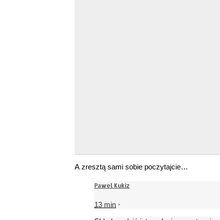
A zresztą sami sobie poczytajcie…
Pawel Kukiz
13 min
·