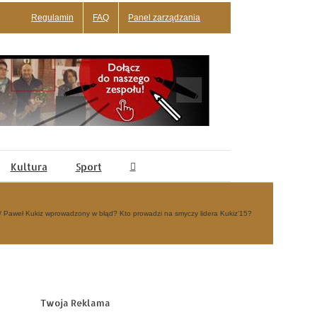
Regulamin
FAQ
Panel zarządzania
Kultura
Sport
Paweł Kukiz wprowadzony w błąd? Kto prowadzi na smyczy lidera Kukiz’15?
Twoja Reklama