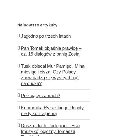
Najnowsze artykuły
Jagodno po trzech latach
Pan Tomek objaśnia prawicę –
cz. 15 dialogów z panią Zosią
Tusk obiecał Mur Pamięci. Minął
miesiąc i cisza. Czy Polacy
znów dadzą się wystrychnąć
na dudka?
Pełzający zamach?
Komornika Rykalskiego kłopoty
nie tylko z algebrą
Dusza, duch i fortepian – Esej
[muzyko]logiczny Tomasza