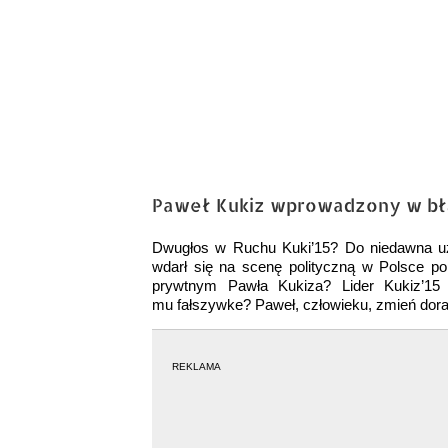
Paweł Kukiz wprowadzony w błąd
Dwugłos w Ruchu Kuki’15? Do niedawna uz
wdarł się na scenę polityczną w Polsce po
prywtnym Pawła Kukiza? Lider Kukiz’15 
mu fałszywke? Paweł, człowieku, zmień dorad
REKLAMA