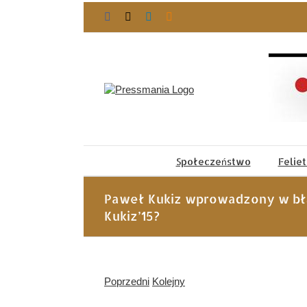
Przejdź
Facebook
X
LinkedIn
Blogger
do
zawartości
Społeczeństwo
Felie
Paweł Kukiz wprowadzony w błą
Kukiz’15?
Poprzedni
Kolejny
Pokaż
większy