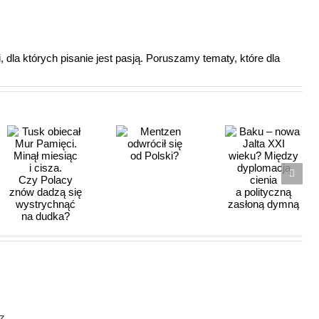
 dla których pisanie jest pasją. Poruszamy tematy, które dla
Baku –
Mentzen
nowa Jalta
odwrócił
XXI wieku?
się
Między
od Polski?
dyplomacją
cienia
a polityczną
zasłoną
dymną
ć
z