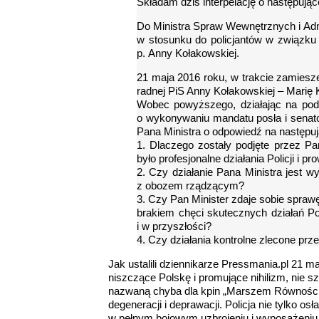
Składam dziś interpelację o następujące
Do Ministra Spraw Wewnętrznych i Admi
w stosunku do policjantów w związku 
p. Anny Kołakowskiej.
21 maja 2016 roku, w trakcie zamiesz
radnej PiS Anny Kołakowskiej – Marię
Wobec powyższego, działając na pods
o wykonywaniu mandatu posła i senator
Pana Ministra o odpowiedź na następuj
1. Dlaczego zostały podjęte przez Pan
było profesjonalne działania Policji i 
2. Czy działanie Pana Ministra jest w
z obozem rządzącym?
3. Czy Pan Minister zdaje sobie spraw
brakiem chęci skutecznych działań Po
i w przyszłości?
4. Czy działania kontrolne zlecone prze
Jak ustalili dziennikarze Pressmania.pl 21 m
niszczące Polskę i promujące nihilizm, nie sz
nazwaną chyba dla kpin „Marszem Równości”
degeneracji i deprawacji. Policja nie tylko o
w pełnym bojowym uzbrojeniu i wyposażeniu,