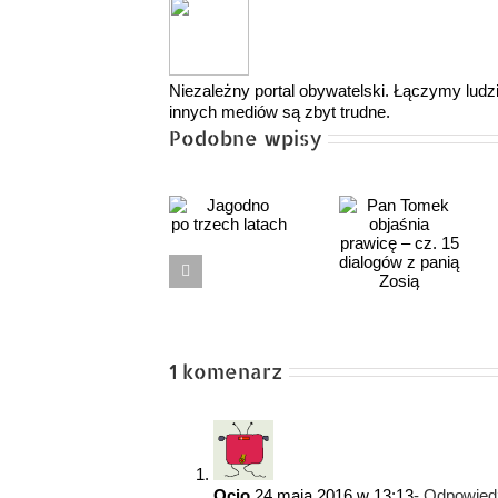
Niezależny portal obywatelski. Łączymy ludzi,
innych mediów są zbyt trudne.
Podobne wpisy
Tusk
Pan Tomek
obiecał Mur
Jagodno
objaśnia
Pamięci.
po trzech
prawicę –
Minął
latach
cz. 15
miesiąc
dialogów
i cisza.
z panią
Czy Polacy
Zosią
znów dadzą
1 komenarz
się
wystrychną
na dudka?
Ocio
24 maja 2016 w 13:13
- Odpowied