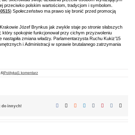
ej przeciwko polskim wartościom, tradycjom i symbolom.
30515
) Społeczeństwo ma prawo się bronić przed promocją
 Krakowie Józef Brynkus jak zwykle staje po stronie słabszych
P, który spokojnie funkcjonował przy cichym przyzwoleniu
 że nastąpiła zmiana władzy. Parlamentarzysta Ruchu Kukiz’15
wnętrznych i Administracji w sprawie brutalanego zatrzymania
16
|
Polityka
|
1 komentarz
Facebook
X
Reddit
LinkedIn
Tumblr
Pinterest
Vk
Email
 do innych!