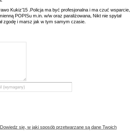
awo Kukiz’15 .Policja ma być profesjonalna i ma czuć wsparcie,
emienną POPISu m.in. w/w oraz paraliżowana, Nikt nie spytał
ł zgodę i marsz jak w tym samym czasie.
Dowiedz się, w jaki sposób przetwarzane są dane Twoich