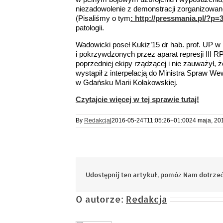
niezadowolenie z demonstracji zorganizowan
(Pisaliśmy o tym
: http://pressmania.pl/?p=
patologii.
Wadowicki poseł Kukiz’15 dr hab. prof. UP w
i pokrzywdzonych przez aparat represji III R
poprzedniej ekipy rządzącej i nie zauważył,
wystąpił z interpelacją do Ministra Spraw We
w Gdańsku Marii Kołakowskiej.
Czytajcie więcej w tej sprawie tutaj!
By
Redakcja
|
2016-05-24T11:05:26+01:00
24 maja, 20
Udostępnij ten artykuł, pomóż Nam dotrzeć
O autorze:
Redakcja