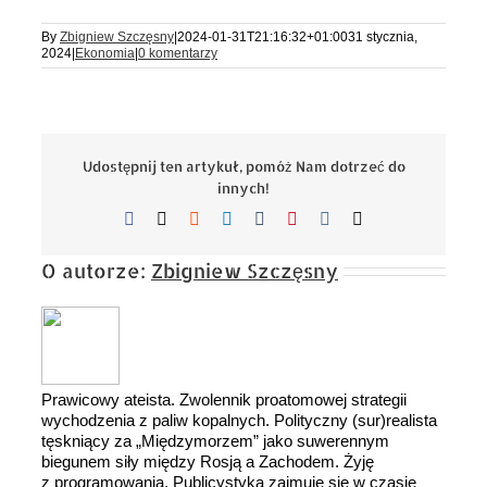
By
Zbigniew Szczęsny
|
2024-01-31T21:16:32+01:00
31 stycznia,
2024
|
Ekonomia
|
0 komentarzy
Udostępnij ten artykuł, pomóż Nam dotrzeć do
innych!
Facebook
X
Reddit
LinkedIn
Tumblr
Pinterest
Vk
Email
O autorze:
Zbigniew Szczęsny
Prawicowy ateista. Zwolennik proatomowej strategii
wychodzenia z paliw kopalnych. Polityczny (sur)realista
tęskniący za „Międzymorzem” jako suwerennym
biegunem siły między Rosją a Zachodem. Żyję
z programowania. Publicystyką zajmuję się w czasie