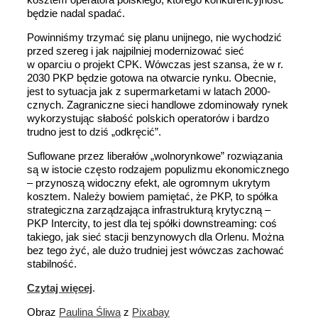
będzie nadal spadać.
Powinniśmy trzymać się planu unijnego, nie wychodzić
przed szereg i jak najpilniej modernizować sieć
w oparciu o projekt CPK. Wówczas jest szansa, że w r.
2030 PKP będzie gotowa na otwarcie rynku. Obecnie,
jest to sytuacja jak z supermarketami w latach 2000-
cznych. Zagraniczne sieci handlowe zdominowały rynek
wykorzystując słabość polskich operatorów i bardzo
trudno jest to dziś „odkręcić”.
Suflowane przez liberałów „wolnorynkowe” rozwiązania
są w istocie często rodzajem populizmu ekonomicznego
– przynoszą widoczny efekt, ale ogromnym ukrytym
kosztem. Należy bowiem pamiętać, że PKP, to spółka
strategiczna zarządzająca infrastrukturą krytyczną –
PKP Intercity, to jest dla tej spółki downstreaming: coś
takiego, jak sieć stacji benzynowych dla Orlenu. Można
bez tego żyć, ale dużo trudniej jest wówczas zachować
stabilność.
Czytaj więcej
.
Obraz
Paulina Śliwa
z
Pixabay