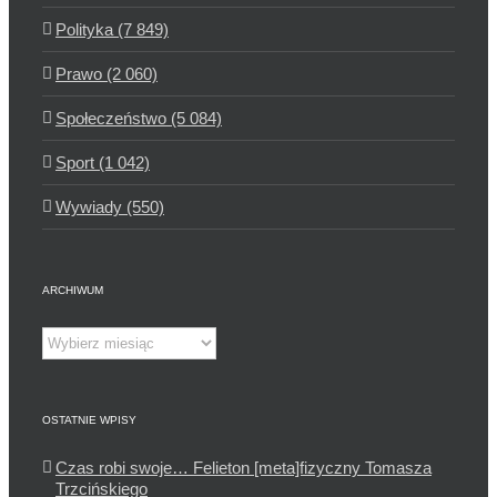
Polityka (7 849)
Prawo (2 060)
Społeczeństwo (5 084)
Sport (1 042)
Wywiady (550)
ARCHIWUM
Archiwum
OSTATNIE WPISY
Czas robi swoje… Felieton [meta]fizyczny Tomasza
Trzcińskiego