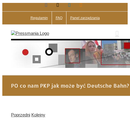
Facebook
X
LinkedIn
Blogger
Przejdź
do
zawartości
Regulamin
FAQ
Panel zarządzania
PO co nam PKP jak może być Deutsche Bahn?
Poprzedni
Kolejny
Pokaż
większy