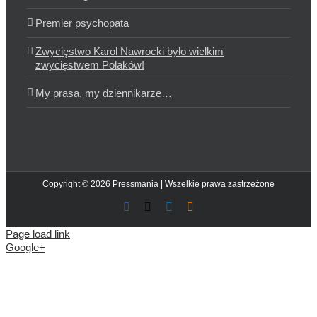
Premier psychopata
Zwycięstwo Karol Nawrocki było wielkim
zwycięstwem Polaków!
My prasa, my dziennikarze…
Copyright © 2026 Pressmania | Wszelkie prawa zastrzeżone
Facebook
X
LinkedIn
Blogger
Page load link
Google+