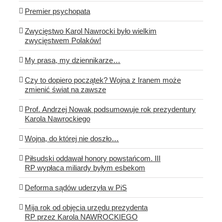
Premier psychopata
Zwycięstwo Karol Nawrocki było wielkim
zwycięstwem Polaków!
My prasa, my dziennikarze…
Czy to dopiero początek? Wojna z Iranem może
zmienić świat na zawsze
Prof. Andrzej Nowak podsumowuje rok prezydentury
Karola Nawrockiego
Wojna, do której nie doszło…
Piłsudski oddawał honory powstańcom. III
RP wypłaca miliardy byłym esbekom
Deforma sądów uderzyła w PiS
Mija rok od objęcia urzędu prezydenta
RP przez Karola NAWROCKIEGO