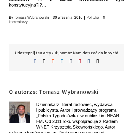
konstytucyjna?!?…
By
Tomasz Wybranowski
|
30 września, 2016
|
Polityka
|
0
komentarzy
Udostępnij ten artykuł, pomóż Nam dotrzeć do innych!
Facebook
X
Reddit
LinkedIn
Tumblr
Pinterest
Vk
Email
O autorze:
Tomasz Wybranowski
Dziennikarz, literat radiowiec, wydawca
i publicysta. Autor i prowadzący programu
„Polska Tygodniówka” w dublińskim NEAR
FM. Od 2011 roku współpracuje z Radiem
WNET Krzysztofa Skowrońskiego. Autor
czterech tomów wierszy. Drukowano go w ponad