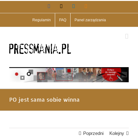
Przejdź
Facebook
X
LinkedIn
Blogger
do
zawartości
Regulamin
FAQ
Panel zarządzania
PO jest sama sobie winna
Poprzedni
Kolejny