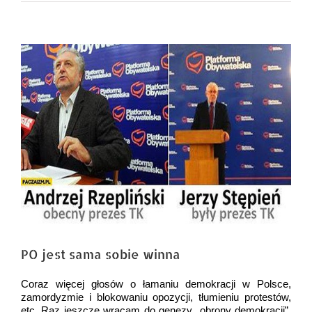
Pokaż
większy
obrazek
PO jest sama sobie winna
Coraz więcej głosów o łamaniu demokracji w Polsce,
zamordyzmie i blokowaniu opozycji, tłumieniu protestów,
etc. Raz jeszcze wracam do genezy „obrony demokracji”,