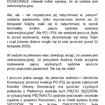
DOSKONALE zdawali sobie sprawę, że ta ustawa jest
niekonstytucyjna.
Ale, ale – nie rozpatrzono jej natychmiast w „starym”
składzie parlamentu, tylko wyznaczono termin na 21
listopada! Gdyby stało się to natychmiast, to wyrok
brzmiałby krótko: „pięciu sędziów wybrano
niekonstytucyjnie”. Ale PO i PSL nie wiedzieli jeszcze (było
to przed wyborami), kiedy ukonstytuuje się nowy Sejm
i rząd (równie dobrze mogło się to stać przecież przed 12
listopada 2015).
W nadziei oczekiwano więc (wiedząc wciąż, że ustawa jest
niekonstytucyjna), że prezydent Andrzej Duda przyjmie
ślubowanie pięciu wybranych sędziów jeszcze
przez poprzedni parlament. Tak się nie stało!
I jeszcze jedna uwaga, do piewców wolności i obrońców
Konstytucji: przecież koalicja PO-PSL (w gronie założycieli
Komitet Obrony Demokracji ma przecież czynnych
polityków z Platformy) wybrała tych PIĘCIU SĘDZIÓW,
w sytuacji kiedy PIĘTNASTU sędziów pracowało i orzekało
zgodnie z prawem! Rozumiem, że w chwili wyboru liczba
SĘDZIÓW TK w liczbie DWUDZIESTU była