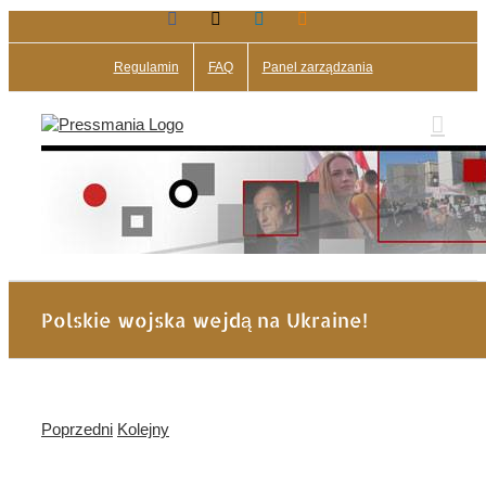
Facebook
X
LinkedIn
Blogger
Przejdź
do
zawartości
Regulamin
FAQ
Panel zarządzania
Polskie wojska wejdą na Ukraine!
Poprzedni
Kolejny
Pokaż
większy