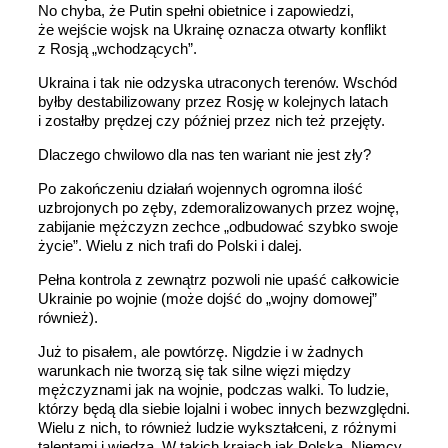
No chyba, że Putin spełni obietnice i zapowiedzi,
że wejście wojsk na Ukrainę oznacza otwarty konflikt
z Rosją „wchodzących”.
Ukraina i tak nie odzyska utraconych terenów. Wschód
byłby destabilizowany przez Rosję w kolejnych latach
i zostałby prędzej czy później przez nich też przejęty.
Dlaczego chwilowo dla nas ten wariant nie jest zły?
Po zakończeniu działań wojennych ogromna ilość
uzbrojonych po zęby, zdemoralizowanych przez wojnę,
zabijanie mężczyzn zechce „odbudować szybko swoje
życie”. Wielu z nich trafi do Polski i dalej.
Pełna kontrola z zewnątrz pozwoli nie upaść całkowicie
Ukrainie po wojnie (może dojść do „wojny domowej”
również).
Już to pisałem, ale powtórzę. Nigdzie i w żadnych
warunkach nie tworzą się tak silne więzi między
mężczyznami jak na wojnie, podczas walki. To ludzie,
którzy będą dla siebie lojalni i wobec innych bezwzględni.
Wielu z nich, to również ludzie wykształceni, z różnymi
talentami i wiedzą. W takich krajach jak Polska, Niemcy,