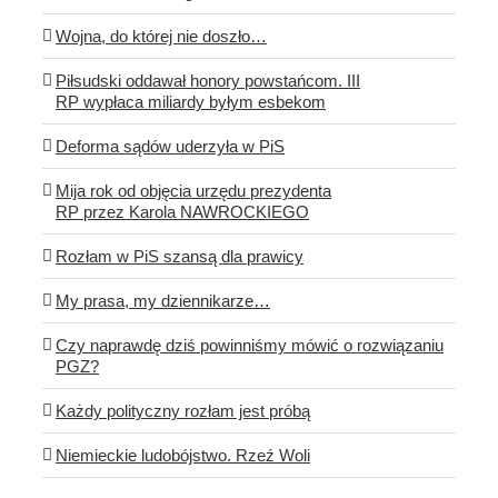
Wojna, do której nie doszło…
Piłsudski oddawał honory powstańcom. III
RP wypłaca miliardy byłym esbekom
Deforma sądów uderzyła w PiS
Mija rok od objęcia urzędu prezydenta
RP przez Karola NAWROCKIEGO
Rozłam w PiS szansą dla prawicy
My prasa, my dziennikarze…
Czy naprawdę dziś powinniśmy mówić o rozwiązaniu
PGZ?
Każdy polityczny rozłam jest próbą
Niemieckie ludobójstwo. Rzeź Woli