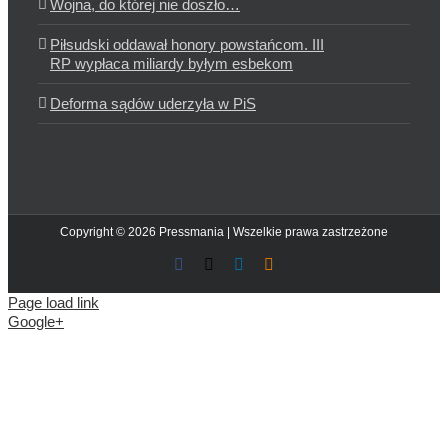
Wojna, do której nie doszło…
Piłsudski oddawał honory powstańcom. III
RP wypłaca miliardy byłym esbekom
Deforma sądów uderzyła w PiS
Copyright © 2026 Pressmania | Wszelkie prawa zastrzeżone
Facebook
X
LinkedIn
Blogger
Page load link
Google+