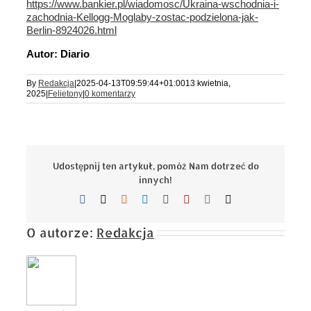
https://www.bankier.pl/wiadomosc/Ukraina-wschodnia-i-
zachodnia-Kellogg-Moglaby-zostac-podzielona-jak-
Berlin-8924026.html
Autor: Diario
By
Redakcja
|
2025-04-13T09:59:44+01:00
13 kwietnia,
2025
|
Felietony
|
0 komentarzy
Udostępnij ten artykuł, pomóż Nam dotrzeć do
innych!
Facebook
X
Reddit
LinkedIn
Tumblr
Pinterest
Vk
Email
O autorze:
Redakcja