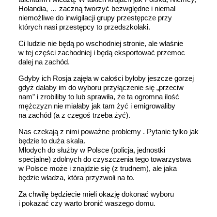
Holandia, … zaczną tworzyć bezwględne i niemal
niemożliwe do inwigilacji grupy przestępcze przy
których nasi przestępcy to przedszkolaki.
Ci ludzie nie będą po wschodniej stronie, ale właśnie
w tej części zachodniej i będą eksportować przemoc
dalej na zachód.
Gdyby ich Rosja zajęła w całości byłoby jeszcze gorzej
gdyż dałaby im do wyboru przyłączenie się „przeciw
nam” i zrobiliby to lub sprawiła, że ta ogromna ilość
mężczyzn nie miałaby jak tam żyć i emigrowaliby
na zachód (a z czegoś trzeba żyć).
Nas czekają z nimi poważne problemy . Pytanie tylko jak
będzie to duża skala.
Młodych do służby w Polsce (policja, jednostki
specjalne) zdolnych do czyszczenia tego towarzystwa
w Polsce może i znajdzie się (z trudnem), ale jaka
będzie władza, która przyzwoli na to.
Za chwilę będziecie mieli okazję dokonać wyboru
i pokazać czy warto bronić waszego domu.