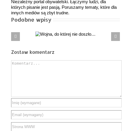
Niezależny portal obywatelski. Łączymy ludzi, dla
których pisanie jest pasją. Poruszamy tematy, które dla
innych mediów są zbyt trudne.
Podobne wpisy
Wojna,
Czy naprawdę dziś powinniśmy mówić
ej nie doszło…
o rozwiązaniu PGZ?
Zostaw komentarz
Comment