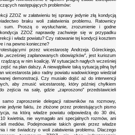
tyczących następujących problemów:
rekcji ZZOZ w załatwieniu tej sprawy jedynie złą kondycją
iadectwo braku woli załatwienia problemu. Ratownicy
ch sum. Proszą o wysłuchanie, zrozumienie i godne
y kondycja ZZOZ naprawdę zachwieje się w przypadku
yrekcji i władz powiatu? Czy ratowanie tej kondycji kosztem
iwe i na pewno konieczne?
otestującymi przez wicestarostę Andrzeja Góreckiego,
do „wcześniej zaplanowanych obowiązków”, jest kuriozum
 rządzącą w nim koalicję. W sytuacjach nagłych wcześniej
jść na plan dalszy. A niewątpliwie taką sytuacją pilną był
an wicestarosta jako radny powiatu wadowickiego wiedział
wanej demonstracji. Czy musiało dojść aż do interwencji
nych, aby zmusić wicestarostę, który później chyłkiem
o zejścia na salę, gdzie „zaproszono” przedstawicieli
 samo zaproszenie delegacji ratowników na rozmowy,
enie jedynie faktu, że złożone przez protestujących pismo
tycja, na którą władze powiatu odpowiedzą do 30 dni,
 10 kwietnia, nie wymagało ani specjalnych rozmów, ani
cieli mediów. Podejmowanie takich gierek przez władze
nia i nie świadczy o woli załatwienia problemu. Dlaczego