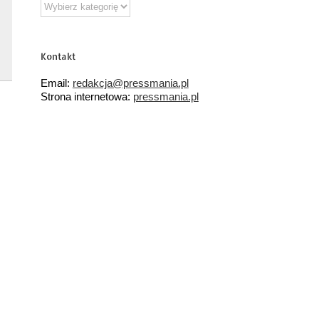
Działy
tematyczne
Kontakt
Email:
redakcja@pressmania.pl
Strona internetowa:
pressmania.pl