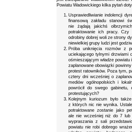
Powiatu Wadowickiego kilka pytań do
Usprawiedliwianie indolencji dy
finansową zakładu stanowi św
nie żądają jakichś olbrzymi
potraktowanie ich pracy. Cz
odrobiny dobrej woli ze strony d
niewielkiej grupy ludzi jest godz
Próba uniknięcia rozmów z pr
uciekającego tylnymi drzwiami 
ośmieszającym władze powiatu i
zaplanowane obowiązki powinny ze
protest ratowników. Poza tym, p
cztery dni wcześniej o zaplano
mediów ogólnopolskich i lokal
powrócił do swego gabinetu, d
protestujących?
Kolejnym kuriozum było także
z których nic nie wynika. Ustal
potraktowane zostanie jako pe
ale nie wcześniej niż do 7 lub
wypraszania z sali przedstawi
powiatu nie robi dobrego wraże