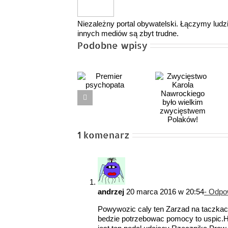
Niezależny portal obywatelski. Łączymy ludzi,
innych mediów są zbyt trudne.
Podobne wpisy
Zwycięstwo
Mija rok
Premier
Karola
od objęcia
psychopata
Nawrockiego
urzędu
było
prezydenta
wielkim
RP przez Kar
1 komenarz
zwycięstwem
NAWROCKIE
Polaków!
andrzej
20 marca 2016 w 20:54
- Odpo
Powywozic caly ten Zarzad na taczkach
bedzie potrzebowac pomocy to uspic.H