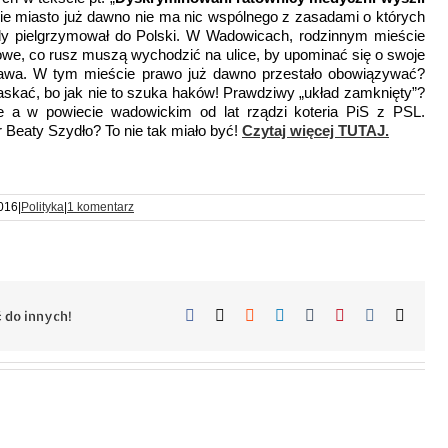
kie miasto już dawno nie ma nic wspólnego z zasadami o których
dy pielgrzymował do Polski. W Wadowicach, rodzinnym mieście
we, co rusz muszą wychodzić na ulice, by upominać się o swoje
awa. W tym mieście prawo już dawno przestało obowiązywać?
laskać, bo jak nie to szuka haków! Prawdziwy „układ zamknięty”?
e a w powiecie wadowickim od lat rządzi koteria PiS z PSL.
Beaty Szydło? To nie tak miało być!
Czytaj więcej TUTAJ.
016
|
Polityka
|
1 komentarz
Facebook
X
Reddit
LinkedIn
Tumblr
Pinterest
Vk
Email
 do innych!