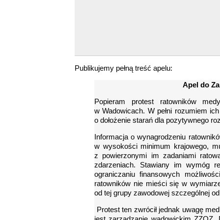
Publikujemy pełną treść apelu:
Apel do Z
Popieram protest ratowników m
w Wadowicach. W pełni rozumiem ich 
o dołożenie starań dla pozytywnego ro
Informacja o wynagrodzeniu ratowników
w wysokości minimum krajowego, mu
z powierzonymi im zadaniami ratow
zdarzeniach. Stawiany im wymóg regu
ograniczaniu finansowych możliwości
ratowników nie mieści się w wymiarz
od tej grupy zawodowej szczególnej odp
Protest ten zwrócił jednak uwagę medi
jest zarządzanie wadowickim ZZOZ. 