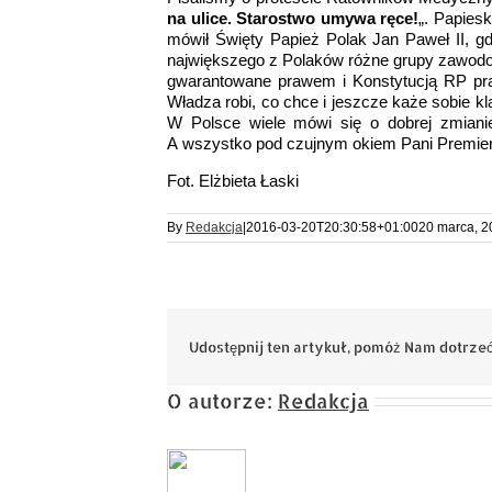
na ulice. Starostwo umywa ręce!
„. Papies
mówił Święty Papież Polak Jan Paweł II, g
największego z Polaków różne grupy zawodo
gwarantowane prawem i Konstytucją RP pr
Władza robi, co chce i jeszcze każe sobie k
W Polsce wiele mówi się o dobrej zmiani
A wszystko pod czujnym okiem Pani Premier 
Fot. Elżbieta Łaski
By
Redakcja
|
2016-03-20T20:30:58+01:00
20 marca, 2
Udostępnij ten artykuł, pomóż Nam dotrzeć
O autorze:
Redakcja