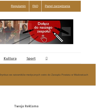
Regulamin
FAQ
Panel zarządzania
Kultura
Sport
Brynkus ws ratowników medycznych ostro do Zarządu Powiatu w Wadowicach
Twoja Reklama