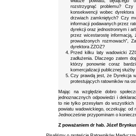
władze powiatu, będącego 
rozstrzygnąć problemu? Czy d
konsekwencji wobec dyrektora 
drzwiach zamkniętych? Czy mu
informacji podawanych przez rat
dyrekcji oraz jednostronnym i 
przez wicestarostę informacją,
prowadzonych rozmowach”, Za
dyrektora ZZOZ?
Przed kilku laty wadowicki ZZ
zadłużenia. Dlaczego zatem dop
którzy ponownie coraz bardz
komercjalizacji publicznej służb
Czy prawdą jest, że Dyrekcja 
protestujących ratowników na 
Mając na względzie dobro społecz
jednoznacznych odpowiedzi i deklara
to nie tylko przesyłam do wszystkich
powiatu wadowickiego, oczekując od ni
Jednocześnie przypominam o konieczn
Z poważaniem dr hab. Józef Brynkus
Pisaliśmy o proteście Ratowników Medycznyc