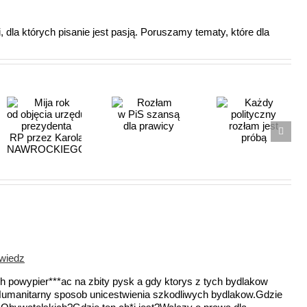
 dla których pisanie jest pasją. Poruszamy tematy, które dla
Rozłam
Każdy
w PiS
polityczny
szansą dla
rozłam jest
prawicy
próbą
ola
GO
wiedz
 powypier***ac na zbity pysk a gdy ktorys z tych bydlakow
umanitarny sposob unicestwienia szkodliwych bydlakow.Gdzie