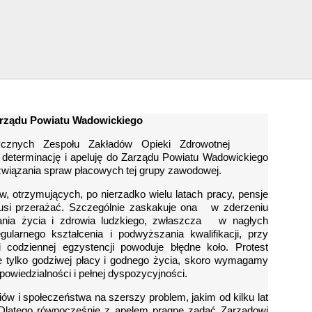
arządu Powiatu Wadowickiego
edycznych Zespołu Zakładów Opieki Zdrowotnej
determinację i apeluję do Zarządu Powiatu Wadowickiego
związania spraw płacowych tej grupy zawodowej.
, otrzymujących, po nierzadko wielu latach pracy, pensje
si przerażać. Szczególnie zaskakuje ona w zderzeniu
ania życia i zdrowia ludzkiego, zwłaszcza w nagłych
larnego kształcenia i podwyższania kwalifikacji, przy
 codziennej egzystencji powoduje błędne koło. Protest
e tylko godziwej płacy i godnego życia, skoro wymagamy
owiedzialności i pełnej dyspozycyjności.
ów i społeczeństwa na szerszy problem, jakim od kilku lat
Dlatego równocześnie z apelem pragnę zadać Zarządowi