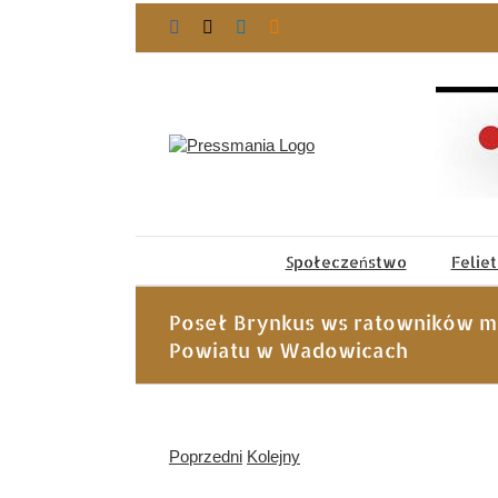
Przejdź
Facebook
X
LinkedIn
Blogger
do
zawartości
Społeczeństwo
Felie
Poseł Brynkus ws ratowników m
Powiatu w Wadowicach
Poprzedni
Kolejny
Pokaż
większy