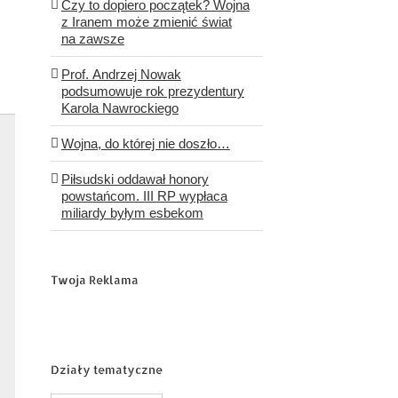
Czy to dopiero początek? Wojna
z Iranem może zmienić świat
na zawsze
Prof. Andrzej Nowak
podsumowuje rok prezydentury
Karola Nawrockiego
Wojna, do której nie doszło…
Piłsudski oddawał honory
powstańcom. III RP wypłaca
miliardy byłym esbekom
Twoja Reklama
Działy tematyczne