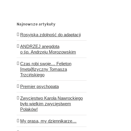
Najnowsze artykuły
Rosyjska zdolność do adaptacji
ANDRZEJ anegdota
o śp. Andrzeju Morozowskim
Czas robi swoje… Felieton
[meta]fizyczny Tomasza
Trzcińskiego
Premier psychopata
Zwycięstwo Karola Nawrockiego
było wielkim zwycięstwem
Polaków!
My prasa, my dziennikarze…