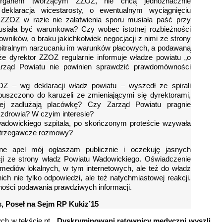
organem tworzącym ZZOZ, nie chcą jednoznacznie
eklaracja wicestarosty, o ewentualnym wyciągnięciu
ZZOZ w razie nie załatwienia sporu musiała paść przy
siała być warunkowa? Czy wobec istotnej rozbieżności
owników, o braku jakichkolwiek negocjacji z nimi ze strony
arbitralnym narzucaniu im warunków płacowych, a podawaną
 że dyrektor ZZOZ regularnie informuje władze powiatu „o
rząd Powiatu nie powinien sprawdzić prawdomówności
OZ – wg deklaracji władz powiatu – wyszedł ze spirali
uszczono do karuzeli ze zmieniającymi się dyrektorami,
iej zadłużają placówkę? Czy Zarząd Powiatu pragnie
y zdrowia? W czyim interesie?
wadowickiego szpitala, po skończonym proteście wzywała
ostrzegawcze rozmowy?
ne apel mój ogłaszam publicznie i oczekuję jasnych
cji ze strony władz Powiatu Wadowickiego. Oświadczenie
 mediów lokalnych, w tym internetowych, ale też do władz
ch nie tylko odpowiedzi, ale też natychmiastowej reakcji.
ości podawania prawdziwych informacji.
, Poseł na Sejm RP Kukiz’15
h w tekście pt. „
Dyskryminowani ratownicy medyczni wyszli