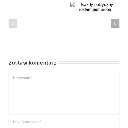
Prof. Romuald
Każdy polityczny
Szeremietiew:
rozłam jest próbą
„Rozłam
Pierwszy rok!
w PiS
szansą
dla
prawicy”
Zostaw komentarz
Comment