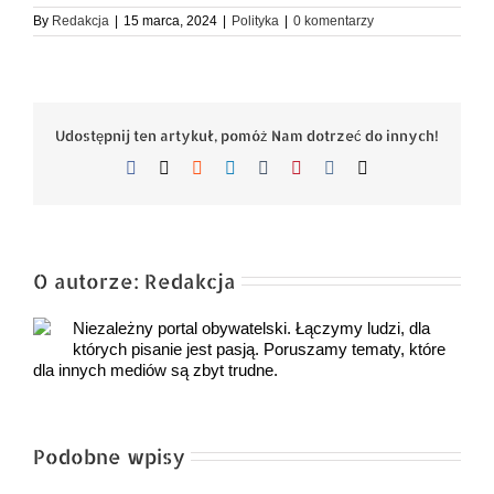
By
Redakcja
|
15 marca, 2024
|
Polityka
|
0 komentarzy
Udostępnij ten artykuł, pomóż Nam dotrzeć do innych!
Facebook
X
Reddit
LinkedIn
Tumblr
Pinterest
Vk
Email
O autorze:
Redakcja
Niezależny portal obywatelski. Łączymy ludzi, dla
których pisanie jest pasją. Poruszamy tematy, które
dla innych mediów są zbyt trudne.
Podobne wpisy