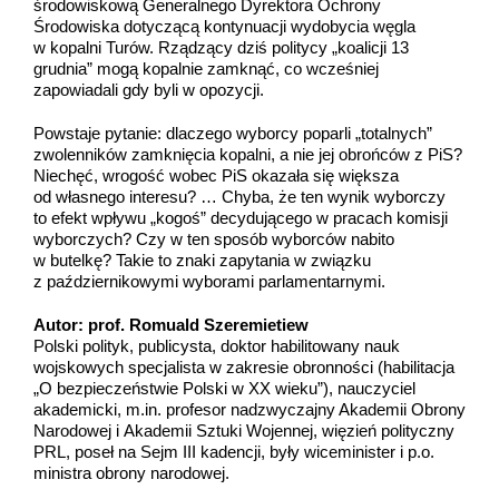
środowiskową Generalnego Dyrektora Ochrony
Środowiska dotyczącą kontynuacji wydobycia węgla
w kopalni Turów. Rządzący dziś politycy „koalicji 13
grudnia” mogą kopalnie zamknąć, co wcześniej
zapowiadali gdy byli w opozycji.
Powstaje pytanie: dlaczego wyborcy poparli „totalnych”
zwolenników zamknięcia kopalni, a nie jej obrońców z PiS?
Niechęć, wrogość wobec PiS okazała się większa
od własnego interesu? … Chyba, że ten wynik wyborczy
to efekt wpływu „kogoś” decydującego w pracach komisji
wyborczych? Czy w ten sposób wyborców nabito
w butelkę? Takie to znaki zapytania w związku
z październikowymi wyborami parlamentarnymi.
Autor: prof. Romuald Szeremietiew
Polski polityk, publicysta, doktor habilitowany nauk
wojskowych specjalista w zakresie obronności (habilitacja
„O bezpieczeństwie Polski w XX wieku”), nauczyciel
akademicki, m.in. profesor nadzwyczajny Akademii Obrony
Narodowej i Akademii Sztuki Wojennej, więzień polityczny
PRL, poseł na Sejm III kadencji, były wiceminister i p.o.
ministra obrony narodowej.