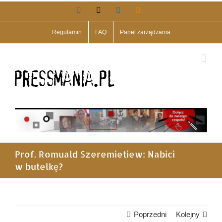
Przejdź
Facebook
X
LinkedIn
Blogger
do
zawartości
Regulamin
FAQ
Panel zarządzania
Prof. Romuald Szeremietiew: Nabici
w butelkę?
Poprzedni
Kolejny