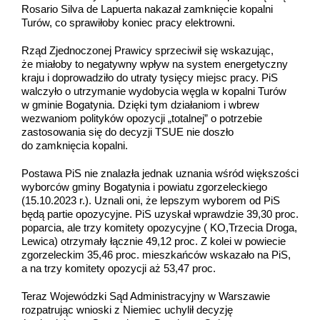
Rosario Silva de Lapuerta nakazał zamknięcie kopalni
Turów, co sprawiłoby koniec pracy elektrowni.
Rząd Zjednoczonej Prawicy sprzeciwił się wskazując,
że miałoby to negatywny wpływ na system energetyczny
kraju i doprowadziło do utraty tysięcy miejsc pracy. PiS
walczyło o utrzymanie wydobycia węgla w kopalni Turów
w gminie Bogatynia. Dzięki tym działaniom i wbrew
wezwaniom polityków opozycji „totalnej” o potrzebie
zastosowania się do decyzji TSUE nie doszło
do zamknięcia kopalni.
Postawa PiS nie znalazła jednak uznania wśród większości
wyborców gminy Bogatynia i powiatu zgorzeleckiego
(15.10.2023 r.). Uznali oni, że lepszym wyborem od PiS
będą partie opozycyjne. PiS uzyskał wprawdzie 39,30 proc.
poparcia, ale trzy komitety opozycyjne ( KO,Trzecia Droga,
Lewica) otrzymały łącznie 49,12 proc. Z kolei w powiecie
zgorzeleckim 35,46 proc. mieszkańców wskazało na PiS,
a na trzy komitety opozycji aż 53,47 proc.
Teraz Wojewódzki Sąd Administracyjny w Warszawie
rozpatrując wnioski z Niemiec uchylił decyzję