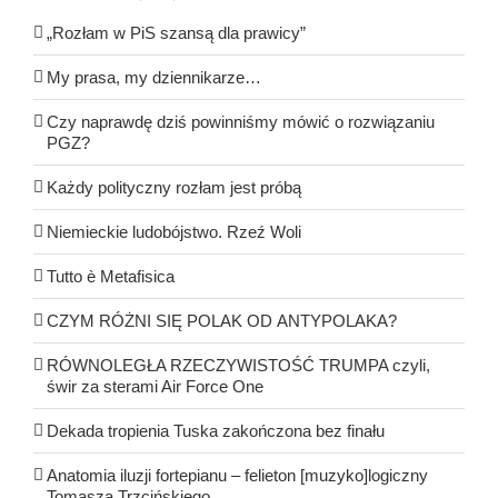
„Rozłam w PiS szansą dla prawicy”
My prasa, my dziennikarze…
Czy naprawdę dziś powinniśmy mówić o rozwiązaniu
PGZ?
Każdy polityczny rozłam jest próbą
Niemieckie ludobójstwo. Rzeź Woli
Tutto è Metafisica
CZYM RÓŻNI SIĘ POLAK OD ANTYPOLAKA?
RÓWNOLEGŁA RZECZYWISTOŚĆ TRUMPA czyli,
świr za sterami Air Force One
Dekada tropienia Tuska zakończona bez finału
Anatomia iluzji fortepianu – felieton [muzyko]logiczny
Tomasza Trzcińskiego