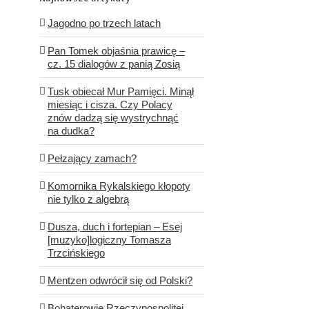
Jagodno po trzech latach
Pan Tomek objaśnia prawicę –
cz. 15 dialogów z panią Zosią
Tusk obiecał Mur Pamięci. Minął
miesiąc i cisza. Czy Polacy
znów dadzą się wystrychnąć
na dudka?
Pełzający zamach?
Komornika Rykalskiego kłopoty
nie tylko z algebrą
Dusza, duch i fortepian – Esej
[muzyko]logiczny Tomasza
Trzcińskiego
Mentzen odwrócił się od Polski?
Bohaterowie Rzeczypospolitej.