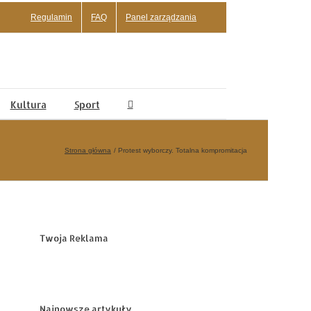
Regulamin
FAQ
Panel zarządzania
Kultura
Sport
Strona główna
Protest wyborczy. Totalna kompromitacja
Twoja Reklama
Najnowsze artykuły