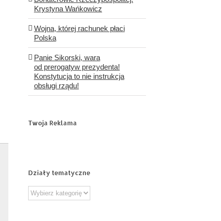
Krystyna Wańkowicz
Wojna, której rachunek płaci
Polska
Panie Sikorski, wara
od prerogatyw prezydenta!
Konstytucja to nie instrukcja
obsługi rządu!
Twoja Reklama
Działy tematyczne
Działy
tematyczne