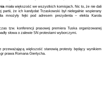
nia
miała większość we wszystkich komisjach. Nic to, że nie dali
 partii, że ich kandydat Trzaskowski był nielegalnie wspierany
ia mnożyły fejki pod adresem prezydenta – elekta Karola
zas tzw. konferencji prasowej premiera Tuska organizowanej
padły słowa o zalewie SN protestami wyborczymi.
że przeważającą większość stanowią protesty będący wynikiem
mgr prawa Romana Giertycha.