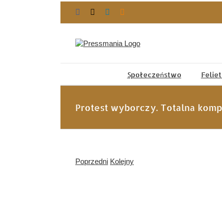
Przejdź
Facebook
X
LinkedIn
Blogger
do
zawartości
Społeczeństwo
Felie
Protest wyborczy. Totalna komp
Poprzedni
Kolejny
Pokaż
większy
obrazek