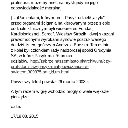
profesora, możemy mieć na myśli jedynie jego
odpowiedzialność moralną.
(…)Pacjentami, którym prof. Pasyk udzielił „azylu”
przed organami ścigania na kierowanym przez siebie
oddziale klinicznym byli wiceprezes Fundacji
Kardiologicznej ,Serce”, Wiesław Strózik i dwaj skazani
prawomocnymi wyrokami synowie poszukiwanego
do dziś listem gończym Andrzeja Buczka. Ten ostatni
z kolei był członkiem rady nadzorczej spółki Grudynia
SA, w której Pasyk ma 76 procent
udziałów.
http://zabrze.naszemiasto.pl/archiwum/czy-
prof-stanislaw-pasyk-mial-powiazania-ze-
swiatem,309875,art,t,id,tm.html
Powyższy tekst powstał 26 marca 2003 r.
A tym razem w grę wchodzić mogły o wiele większe
pieniądze.
c.d.n.
17/18 08. 2015
_____________________________________________