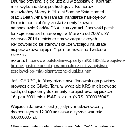
Dauriac przyznał się do udziału w zabójstwie. Kontrakt
mieli wykonać dwaj pochodzący z Komorów
mieszkańcy Marsylii: 24-letni Samine Said Hamed
oraz 31-letni Alhaire Hamadi, handlarze narkotyków.
Domniemani zabójcy zostali zidentyfikowani
na podstawie śladów DNA i zatrzymani. Janowski pełnił
funkcję konsula honorowego w Monako od 2007 r. 27
czerwca 2014 r. minister spraw zagranicznych
RP odwołał go ze stanowiska „ze względu na utratę
nieposzlakowanej opinii”, poinformował na Twitterze
rzecznik
resortu.
http://www.polskatimes.pl/artykul/3518263,zabojstwo-
helene-pastor-konsul-rp-w-monako-zlecil-zabojstwo-
tesciowej-bo-mial-gigantyczne-dlugi,id,t.html
Jeśli CERPO, to ślady biznesowe Janowskiego powinny
prowadzić do Gliwic. Tam, w wydziale KRS miejscowego
sądu, odnajdziemy dokumenty zarejestrowanej jeszcze
16 lipca 2001 roku
ISAT
p. z o.o. (KRS: 0000026042).
Wojciech Janowski jest jej jedynym udziałowcem,
dysponującym 12.000 udziałów o łącznej wartości
6.000.000,- zł.
Niech nas jednak nie zwiedzie ten fakt. Otóż w rejestrze