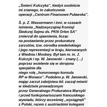
„Śmierć Kulczyka”, kiedyś osobiście
mi znanego, to zakończenie
operacji „Centrum Finansowe Puławska”.
Ś. p. Z. Wassermann i inni, w czasach
istnienia „Nadzwyczajnej Komisji
Śledczej Sejmu ds. PKN Orlen SA”
zmierzał do ujawnienia, licząc
na postawienie przez prokuraturę
zarzutów, tzw. ośrodka wiedeńskiego
i jego reprezentacji w kraju, kierowanych
z Wiednia i Moskwy. Był tam m. in. J.
Kulczyk i np. W. Janowski – znany (…)
poprzez wcielenie się w skrojona
specjalnie dla
niego rolę „honorowego konsula
RP w Monaco”. Podobno p. W. Janowski,
mając zarzut zabójstwa itd. zaczął mówić
w śledztwie prowadzonym
przez Generalnego Prokuratora Marsylii
i przed funkcjonariuszami francuskiego
wywiadu, którzy wcześniej „wyciągnęli”
z Polski, razem z austriackimi kolegami