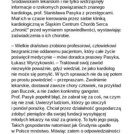
Środowiskiem lekarskim i nie tylko wstrząsnęły
informacje o rzekomych powiązaniach znanego
kardiologa, prof. Stanisława Pasyka z przestępcami.
Miał ich w czasie kierowania przez siebie kliniką
kardiologiczną w Śląskim Centrum Chorób Serca
„chronić” przed wymiarem sprawiedliwości, wystawiając
zaświadczenia o ich chorobie.
– Wielkie draństwo zrobiono profesorowi, człowiekowi
bezgranicznie oddanemu pacjentom, który całe życie
poświęcił medycynie – mówi doradca prasowy Pasyka,
Łukasz Wyrzykowski. – Traktował swój zawód
niezwykle poważnie, gdyż wiedział, że jako kardiolog
nie może się pomylić. W tych sprawach nie da się potem
po prostu powiedzieć – przepraszam. Zwolnienie
lekarskie, dostawał zawsze chory człowiek, na przykład
pan Buczek, a nie żaden konkretny gangster.
Prof. Pasyk popełnił błąd, że zabrał się za coś, na czym
się nie znał. Uwierzył ludziom, którzy go otoczyli
i poniósł porażkę. Chciał przez działalność gospodarczą
zdobyć pieniądze dla swojej fundacji wysyłającej
młodych lekarzy na staż za granicę. To było jego pasją.
Takich gospodarstw natomiast jak Grudynia upadło
w Polsce mnóstwo. Mówiąc zatem o odpowiedzialności