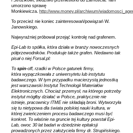
umorzono sprawę
Monkiewicza.
http://www.money.pl/archiwum/wiadomosci_agenc
To przecież nie koniec zainteresowań/powiązań W.
Janowskiego.
Najwyraźniej próbował przejąć kontrolę nad grafenem.
Epi-Lab to spółka, która działa w branży nowoczesnych
półprzewodników. Produkuje także grafen. Niedawno tak
pisał o niej Forsal.pl:
To
spin
-off, rzadki w Polsce gatunek firmy,
która wypączkowała z uniwersytetu lub instytutu
badawczego. W tym przypadku macierzystą jednostką
jest warszawski Instytut Technologii Materiałów
Elektronicznych. Chociaż przemysł, na którego potrzeby
instytut mógłby działać w Polsce, praktycznie nie
istnieje, pracownicy ITME nie składają broni. Wytworzyła
się tu nietypowa dla świata polskiej nauki kultura, w
której zwieńczeniem procesu badawczego musi być
konkret. To właśnie na gruncie tej kultury powstał Epi-
Lab, owoc 30 lat badań w dziedzinie epitaksji
prowadzonych przez założyciela firmy dr. Strupińskiego.