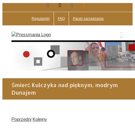
Facebook
X
LinkedIn
Blogger
Przejdź
do
zawartości
Regulamin
FAQ
Panel zarządzania
Śmierć Kulczyka nad pięknym, modrym
Dunajem
Poprzedni
Kolejny
Pokaż
większy