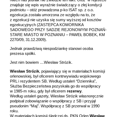
znajduje się wpis wyraźnie świadczący o złej kondycji
podmiotu – otóż prowadzona p-ko ISAT sp. z o.o.
egzekucja została umorzona ze względu na to, że
z egzekucji nie uzyska się sumy wyższej od kosztów
egzekucyjnych (ZASTEPCA KOMORNIKA
SADOWEGO PRZY SADZIE REJONOWYM POZNAŃ-
STARE MIASTO W POZNANIU – PAWEŁ BOBEK, KM
2270/09, 31.12.2009).
Jednak prawdziwą niespodziankę stanowi osoba
prezesa spółki.
Jest nim bowiem …Wiesław Strózik.
Wiesław Strózik
, pojawiający się w materiałach komisji
orlenowskiej, był oficerem kontrwywiadu wojskowego
PRL i rezydentem SB. Według ustaleń “Dziennika”,
Służba Bezpieczeństwa pozyskała go do współpracy
w 1985-m roku, gdy był oficerem
rezerwy
.
Według ustaleń gazety, Wiesław Strózik własnoręcznie
podpisał zobowiązanie o współpracy z SB i przyjął
pseudonim “Maj”. Współpracę z SB przerwał w 1990
roku.
W materiałach komisji śledczej ds. PKN Orlen
Wiesław