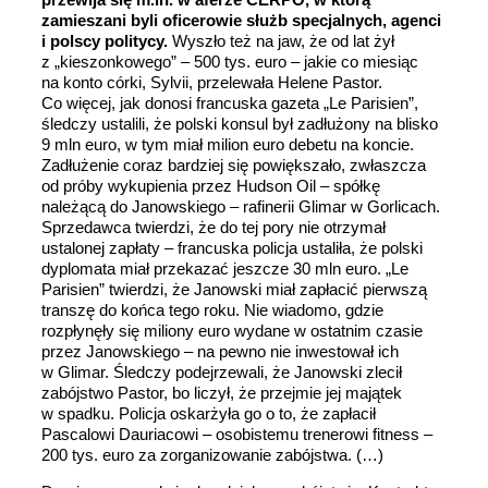
zamieszani byli oficerowie służb specjalnych, agenci
i polscy politycy.
Wyszło też na jaw, że od lat żył
z „kieszonkowego” – 500 tys. euro – jakie co miesiąc
na konto córki, Sylvii, przelewała Helene Pastor.
Co więcej, jak donosi francuska gazeta „Le Parisien”,
śledczy ustalili, że polski konsul był zadłużony na blisko
9 mln euro, w tym miał milion euro debetu na koncie.
Zadłużenie coraz bardziej się powiększało, zwłaszcza
od próby wykupienia przez Hudson Oil – spółkę
należącą do Janowskiego – rafinerii Glimar w Gorlicach.
Sprzedawca twierdzi, że do tej pory nie otrzymał
ustalonej zapłaty – francuska policja ustaliła, że polski
dyplomata miał przekazać jeszcze 30 mln euro. „Le
Parisien” twierdzi, że Janowski miał zapłacić pierwszą
transzę do końca tego roku. Nie wiadomo, gdzie
rozpłynęły się miliony euro wydane w ostatnim czasie
przez Janowskiego – na pewno nie inwestował ich
w Glimar. Śledczy podejrzewali, że Janowski zlecił
zabójstwo Pastor, bo liczył, że przejmie jej majątek
w spadku. Policja oskarżyła go o to, że zapłacił
Pascalowi Dauriacowi – osobistemu trenerowi fitness –
200 tys. euro za zorganizowanie zabójstwa. (…)