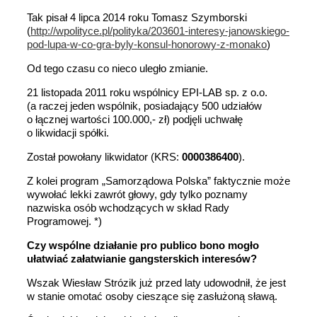
Tak pisał 4 lipca 2014 roku Tomasz Szymborski
(
http://wpolityce.pl/polityka/203601-interesy-janowskiego-
pod-lupa-w-co-gra-byly-konsul-honorowy-z-monako
)
Od tego czasu co nieco uległo zmianie.
21 listopada 2011 roku wspólnicy EPI-LAB sp. z o.o.
(a raczej jeden wspólnik, posiadający 500 udziałów
o łącznej wartości 100.000,- zł) podjęli uchwałę
o likwidacji spółki.
Został powołany likwidator (KRS:
0000386400
).
Z kolei program „Samorządowa Polska” faktycznie może
wywołać lekki zawrót głowy, gdy tylko poznamy
nazwiska osób wchodzących w skład Rady
Programowej. *)
Czy wspólne działanie pro publico bono mogło
ułatwiać załatwianie gangsterskich interesów?
Wszak Wiesław Strózik już przed laty udowodnił, że jest
w stanie omotać osoby cieszące się zasłużoną sławą.