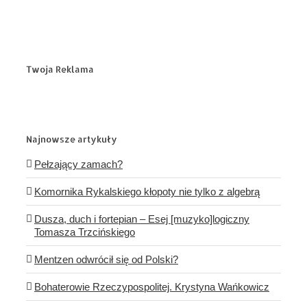
Twoja Reklama
Najnowsze artykuły
Pełzający zamach?
Komornika Rykalskiego kłopoty nie tylko z algebrą
Dusza, duch i fortepian – Esej [muzyko]logiczny
Tomasza Trzcińskiego
Mentzen odwrócił się od Polski?
Bohaterowie Rzeczypospolitej. Krystyna Wańkowicz