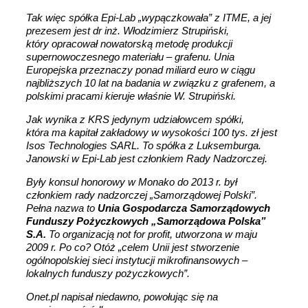
Tak więc spółka Epi-Lab „wypączkowała” z ITME, a jej
prezesem jest dr inż. Włodzimierz Strupiński,
który opracował nowatorską metodę produkcji
supernowoczesnego materiału – grafenu. Unia
Europejska przeznaczy ponad miliard euro w ciągu
najbliższych 10 lat na badania w związku z grafenem, a
polskimi pracami kieruje właśnie W. Strupiński.
Jak wynika z KRS jedynym udziałowcem spółki,
która ma kapitał zakładowy w wysokości 100 tys. zł jest
Isos Technologies SARL. To spółka z Luksemburga.
Janowski w Epi-Lab jest członkiem Rady Nadzorczej.
Były konsul honorowy w Monako do 2013 r. był
członkiem rady nadzorczej „Samorządowej Polski”.
Pełna nazwa to
Unia
Gospodarcza Samorządowych
Funduszy Pożyczkowych „Samorządowa Polska”
S.A.
To organizacją not for profit, utworzona w maju
2009 r. Po co? Otóż „celem Unii jest stworzenie
ogólnopolskiej sieci instytucji mikrofinansowych –
lokalnych funduszy pożyczkowych”.
Onet.pl napisał niedawno, powołując się na