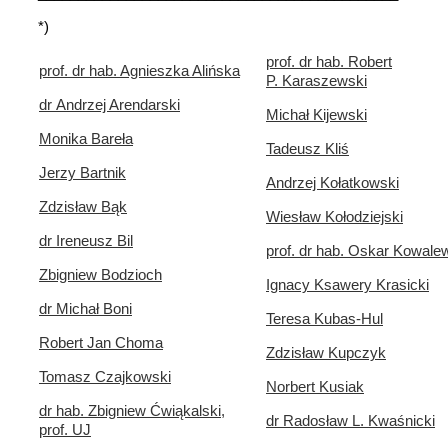
*)
prof. dr hab. Robert
prof. dr hab. Agnieszka Alińska
P. Karaszewski
dr Andrzej Arendarski
Michał Kijewski
Monika Bareła
Tadeusz Kliś
Jerzy Bartnik
Andrzej Kołatkowski
Zdzisław Bąk
Wiesław Kołodziejski
dr Ireneusz Bil
prof. dr hab. Oskar Kowale
Zbigniew Bodzioch
Ignacy Ksawery Krasicki
dr Michał Boni
Teresa Kubas-Hul
Robert Jan Choma
Zdzisław Kupczyk
Tomasz Czajkowski
Norbert Kusiak
dr hab. Zbigniew Ćwiąkalski,
dr Radosław L. Kwaśnicki
prof. UJ