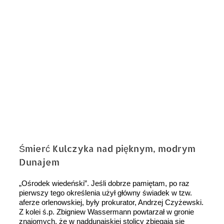
obrazek
Śmierć Kulczyka nad pięknym, modrym
Dunajem
„Ośrodek wiedeński”. Jeśli dobrze pamiętam, po raz
pierwszy tego określenia użył główny świadek w tzw.
aferze orlenowskiej, były prokurator, Andrzej Czyżewski.
Z kolei ś.p. Zbigniew Wassermann powtarzał w gronie
znajomych, że w naddunajskiej stolicy zbiegają się