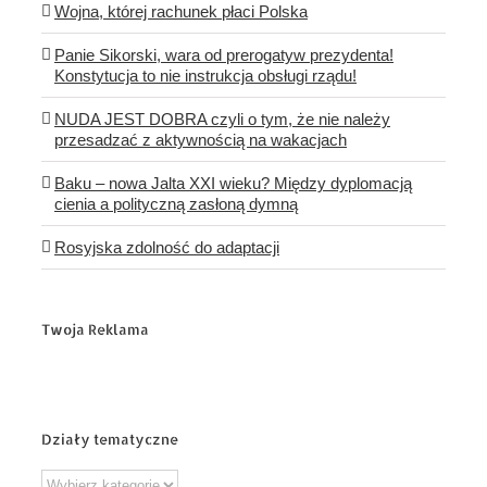
Wojna, której rachunek płaci Polska
Panie Sikorski, wara od prerogatyw prezydenta!
Konstytucja to nie instrukcja obsługi rządu!
NUDA JEST DOBRA czyli o tym, że nie należy
przesadzać z aktywnością na wakacjach
Baku – nowa Jalta XXI wieku? Między dyplomacją
cienia a polityczną zasłoną dymną
Rosyjska zdolność do adaptacji
Twoja Reklama
Działy tematyczne
Działy