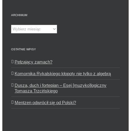
ARCHIWUM
Archiwum
OSTATNIE WPISY
Pełzający zamach?
Komornika Rykalskiego kłopoty nie tylko z algebrą
Dusza, duch i fortepian – Esej [muzyko]logiczny
Tomasza Trzcińskiego
Mentzen odwrócił się od Polski?