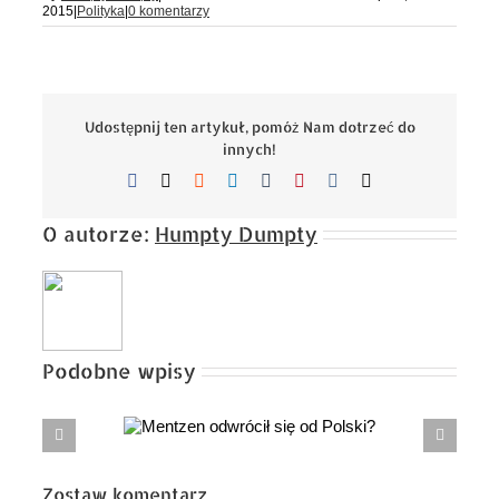
2015
|
Polityka
|
0 komentarzy
Udostępnij ten artykuł, pomóż Nam dotrzeć do
innych!
Facebook
X
Reddit
LinkedIn
Tumblr
Pinterest
Vk
Email
O autorze:
Humpty Dumpty
Podobne wpisy
wrócił się
Baku – nowa Jalta XXI wieku? Między
lski?
dyplomacją cienia a polityczną zasłoną dymną
Zostaw komentarz