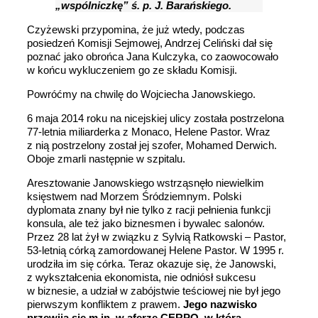
„wspólniczkę” ś. p. J. Barańskiego.
Czyżewski przypomina, że już wtedy, podczas
posiedzeń Komisji Sejmowej, Andrzej Celiński dał się
poznać jako obrońca Jana Kulczyka, co zaowocowało
w końcu wykluczeniem go ze składu Komisji.
Powróćmy na chwilę do Wojciecha Janowskiego.
6 maja 2014 roku na nicejskiej ulicy została postrzelona
77-letnia miliarderka z Monaco, Helene Pastor. Wraz
z nią postrzelony został jej szofer, Mohamed Derwich.
Oboje zmarli następnie w szpitalu.
Aresztowanie Janowskiego wstrząsnęło niewielkim
księstwem nad Morzem Śródziemnym. Polski
dyplomata znany był nie tylko z racji pełnienia funkcji
konsula, ale też jako biznesmen i bywalec salonów.
Przez 28 lat żył w związku z Sylvią Ratkowski – Pastor,
53-letnią córką zamordowanej Helene Pastor. W 1995 r.
urodziła im się córka. Teraz okazuje się, że Janowski,
z wykształcenia ekonomista, nie odniósł sukcesu
w biznesie, a udział w zabójstwie teściowej nie był jego
pierwszym konfliktem z prawem.
Jego nazwisko
przewija się m.in. w aferze CERPO, w którą