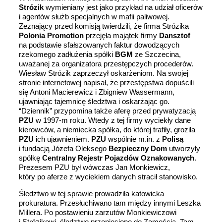
Strózik
wymieniany jest jako przykład na udział oficerów
i agentów służb specjalnych w mafii paliwowej.
Zeznający przed komisją twierdzili, że firma Strózika
Polonia Promotion
przejęła majątek firmy
Dansztof
na podstawie sfałszowanych faktur dowodzących
rzekomego zadłużenia spółki
BGM
ze Szczecina,
uważanej za organizatora przestępczych procederów.
Wiesław Strózik zaprzeczył oskarżeniom. Na swojej
stronie internetowej napisał, że przestępstwa dopuścili
się Antoni Macierewicz i Zbigniew Wassermann,
ujawniając tajemnicę śledztwa i oskarżając go.
“Dziennik” przypomina także aferę przed prywatyzacją
PZU
w 1997-m roku. Wtedy z tej firmy wyciekły dane
kierowców, a niemiecka spółka, do której trafiły, groziła
PZU
ich ujawnieniem.
PZU
wspólnie m.in. z
Polisą
i fundacją Józefa Oleksego
Bezpieczny Dom
utworzyły
spółkę
Centralny Rejestr Pojazdów Oznakowanych
.
Prezesem PZU był wówczas Jan Monkiewicz,
który po aferze z wyciekiem danych stracił stanowisko.
Śledztwo w tej sprawie prowadziła katowicka
prokuratura. Przesłuchiwano tam między innymi Leszka
Millera. Po postawieniu zarzutów Monkiewiczowi
i Strózikowi, śledztwo przeniesiono do Zamościa. Tam