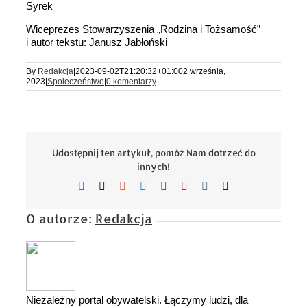
Syrek
Wiceprezes Stowarzyszenia „Rodzina i Tożsamość”
i autor tekstu: Janusz Jabłoński
By
Redakcja
|
2023-09-02T21:20:32+01:00
2 września,
2023
|
Społeczeństwo
|
0 komentarzy
Udostępnij ten artykuł, pomóż Nam dotrzeć do
innych!
Facebook
X
Reddit
LinkedIn
Tumblr
Pinterest
Vk
Email
O autorze:
Redakcja
Niezależny portal obywatelski. Łączymy ludzi, dla