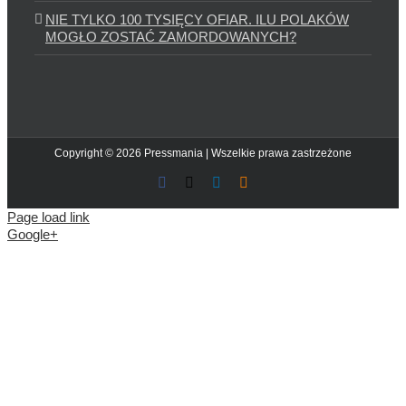
NIE TYLKO 100 TYSIĘCY OFIAR. ILU POLAKÓW
MOGŁO ZOSTAĆ ZAMORDOWANYCH?
Copyright © 2026 Pressmania | Wszelkie prawa zastrzeżone
Facebook
X
LinkedIn
Blogger
Page load link
Google+