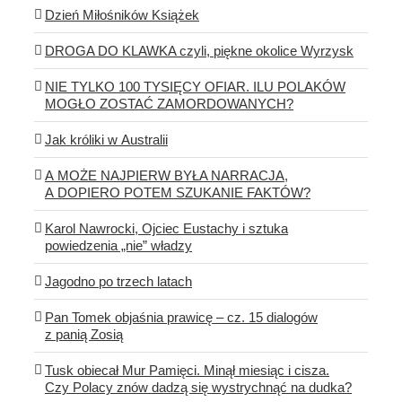
Dzień Miłośników Książek
DROGA DO KLAWKA czyli, piękne okolice Wyrzysk
NIE TYLKO 100 TYSIĘCY OFIAR. ILU POLAKÓW
MOGŁO ZOSTAĆ ZAMORDOWANYCH?
Jak króliki w Australii
A MOŻE NAJPIERW BYŁA NARRACJA,
A DOPIERO POTEM SZUKANIE FAKTÓW?
Karol Nawrocki, Ojciec Eustachy i sztuka
powiedzenia „nie” władzy
Jagodno po trzech latach
Pan Tomek objaśnia prawicę – cz. 15 dialogów
z panią Zosią
Tusk obiecał Mur Pamięci. Minął miesiąc i cisza.
Czy Polacy znów dadzą się wystrychnąć na dudka?