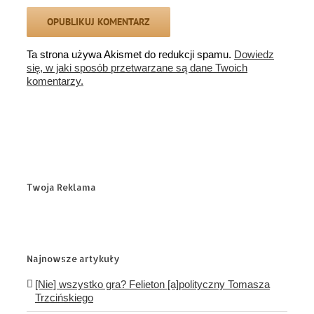
Ta strona używa Akismet do redukcji spamu.
Dowiedz
się, w jaki sposób przetwarzane są dane Twoich
komentarzy.
Twoja Reklama
Najnowsze artykuły
[Nie] wszystko gra? Felieton [a]polityczny Tomasza
Trzcińskiego