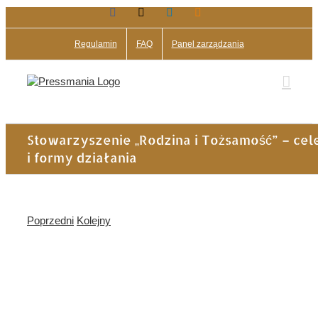
Facebook
X
LinkedIn
Blogger
Przejdź
do
zawartości
Regulamin
FAQ
Panel zarządzania
Stowarzyszenie „Rodzina i Tożsamość” – cel
i formy działania
Poprzedni
Kolejny
Pokaż
większy
obrazek