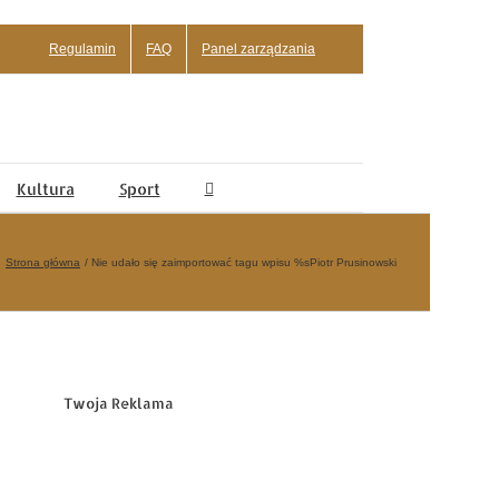
Regulamin
FAQ
Panel zarządzania
Kultura
Sport
Strona główna
Nie udało się zaimportować tagu wpisu %s
Piotr Prusinowski
Twoja Reklama