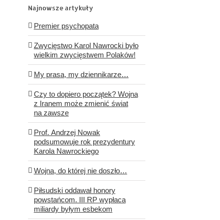
Najnowsze artykuły
Premier psychopata
Zwycięstwo Karol Nawrocki było
wielkim zwycięstwem Polaków!
My prasa, my dziennikarze…
Czy to dopiero początek? Wojna
z Iranem może zmienić świat
na zawsze
Prof. Andrzej Nowak
podsumowuje rok prezydentury
Karola Nawrockiego
Wojna, do której nie doszło…
Piłsudski oddawał honory
powstańcom. III RP wypłaca
miliardy byłym esbekom