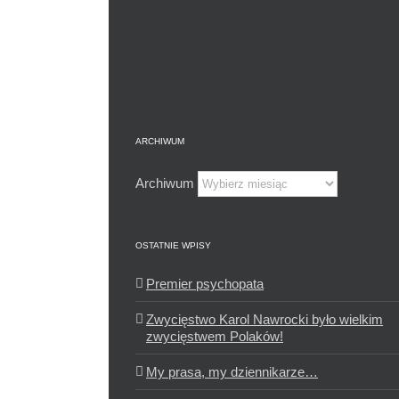
ARCHIWUM
Archiwum
OSTATNIE WPISY
Premier psychopata
Zwycięstwo Karol Nawrocki było wielkim
zwycięstwem Polaków!
My prasa, my dziennikarze…