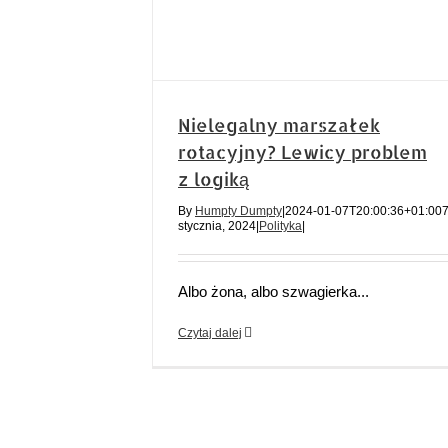
Nielegalny marszałek
rotacyjny? Lewicy problem
z logiką
By
Humpty Dumpty
|
2024-01-07T20:00:36+01:00
stycznia, 2024
|
Polityka
|
Albo żona, albo szwagierka...
Czytaj dalej