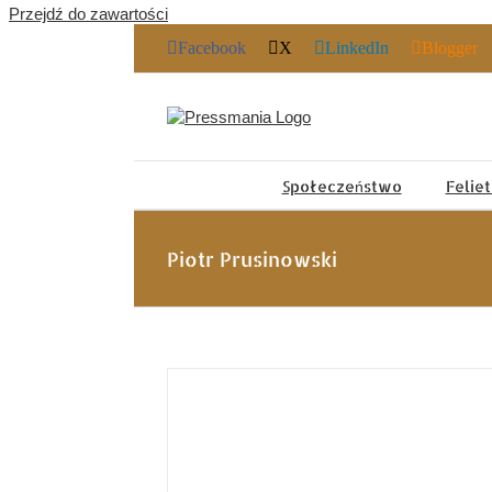
Przejdź do zawartości
Facebook
X
LinkedIn
Blogger
Społeczeństwo
Felie
Piotr Prusinowski