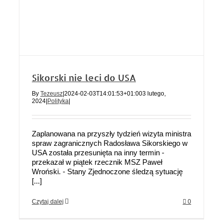
Sikorski nie leci do USA
By
Tezeusz
|
2024-02-03T14:01:53+01:00
3 lutego,
2024
|
Polityka
|
Zaplanowana na przyszły tydzień wizyta ministra
spraw zagranicznych Radosława Sikorskiego w
USA została przesunięta na inny termin -
przekazał w piątek rzecznik MSZ Paweł
Wroński. - Stany Zjednoczone śledzą sytuację
[...]
Czytaj dalej
0