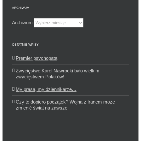
ARCHIWUM
Archiwum
OSTATNIE WPISY
Premier psychopata
Zwycięstwo Karol Nawrocki było wielkim
zwycięstwem Polaków!
My prasa, my dziennikarze…
Czy to dopiero początek? Wojna z Iranem może
zmienić świat na zawsze