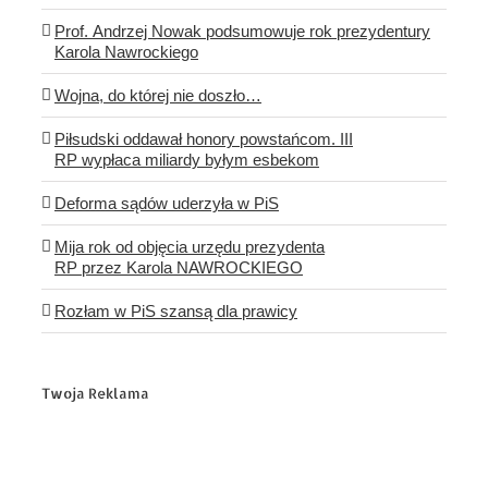
Prof. Andrzej Nowak podsumowuje rok prezydentury
Karola Nawrockiego
Wojna, do której nie doszło…
Piłsudski oddawał honory powstańcom. III
RP wypłaca miliardy byłym esbekom
Deforma sądów uderzyła w PiS
Mija rok od objęcia urzędu prezydenta
RP przez Karola NAWROCKIEGO
Rozłam w PiS szansą dla prawicy
Twoja Reklama