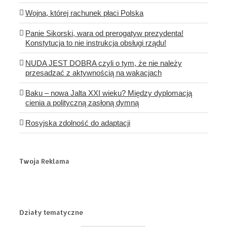
Wojna, której rachunek płaci Polska
Panie Sikorski, wara od prerogatyw prezydenta!
Konstytucja to nie instrukcja obsługi rządu!
NUDA JEST DOBRA czyli o tym, że nie należy
przesadzać z aktywnością na wakacjach
Baku – nowa Jalta XXI wieku? Między dyplomacją
cienia a polityczną zasłoną dymną
Rosyjska zdolność do adaptacji
Twoja Reklama
Działy tematyczne