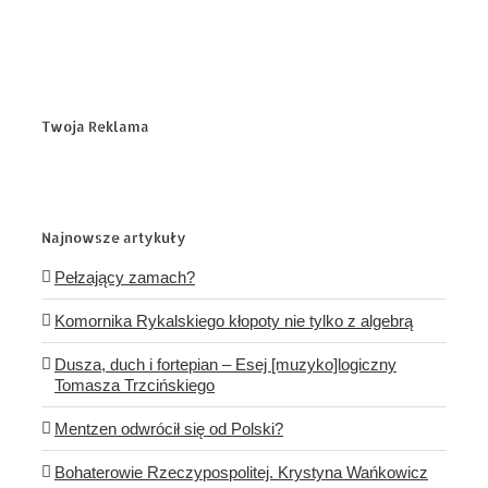
Twoja Reklama
Najnowsze artykuły
Pełzający zamach?
Komornika Rykalskiego kłopoty nie tylko z algebrą
Dusza, duch i fortepian – Esej [muzyko]logiczny
Tomasza Trzcińskiego
Mentzen odwrócił się od Polski?
Bohaterowie Rzeczypospolitej. Krystyna Wańkowicz