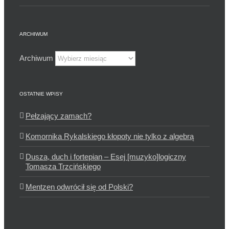
ARCHIWUM
Archiwum
OSTATNIE WPISY
Pełzający zamach?
Komornika Rykalskiego kłopoty nie tylko z algebrą
Dusza, duch i fortepian – Esej [muzyko]logiczny
Tomasza Trzcińskiego
Mentzen odwrócił się od Polski?