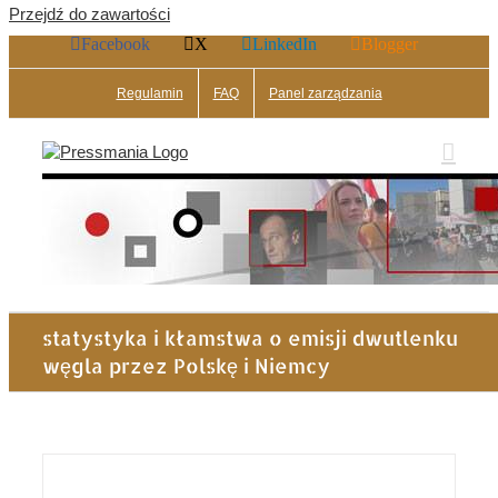
Przejdź do zawartości
Facebook
X
LinkedIn
Blogger
Regulamin
FAQ
Panel zarządzania
statystyka i kłamstwa o emisji dwutlenku
węgla przez Polskę i Niemcy