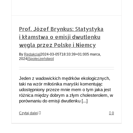
Prof. Józef Brynkus: Statystyka
i kłamstwa o emisji dwutlenku
węgla przez Polskę i Niemcy
By
Redakcja
|
2024-03-05T18:33:39+01:00
5 marca,
2024
|
Społeczeństwo
|
Jeden z wadowickich mędrków ekologicznych,
taki na wzór miłośnika maryśki komentując
udostępniony przeze mnie mem o tym jaka jest
różnica między dobrym a złym cholesterolem, w
porównaniu do emisji dwutlenku [...]
Czytaj dalej
0