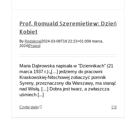
Prof. Romuald Szeremietiew: Dzień
Kobiet
By
Redakcja
|
2024-03-08T18:22:23+01:00
8 marca,
2024
|
Prawo
|
Maria Dąbrowska napisała w "Dziennikach" (21
marca 1937 r.):„[…] jedziemy do pracowni
Kraskowskiej-Nitschowej zobaczyć pomnik
Syreny, przeznaczony dla Warszawy, ma stanąć
nad Wisłą. […] Dobra jest twarz, a zwłaszcza
uśmiech [...]
Czytaj dalej
0