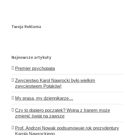
Twoja Reklama
Najnowsze artykuły
Premier psychopata
Zwycięstwo Karol Nawrocki było wielkim
zwycięstwem Polaków!
My prasa, my dziennikarze…
Czy to dopiero początek? Wojna z Iranem może
zmienić świat na zawsze
Prof. Andrzej Nowak podsumowuje rok prezydentury
Karola Nawrockiego