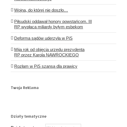
Wojna, do której nie doszło…
Piłsudski oddawał honory powstańcom. III
RP wypłaca miliardy byłym esbekom
Deforma sądów uderzyła w PiS
Mija rok od objęcia urzędu prezydenta
RP przez Karola NAWROCKIEGO
Rozłam w PiS szansą dla prawicy
Twoja Reklama
Działy tematyczne