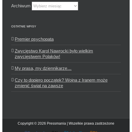
Archiwum
OSTATNIE WPISY
Premier psychopata
Zwycięstwo Karol Nawrocki było wielkim
zwycięstwem Polaków!
My prasa, my dziennikarze…
Czy to dopiero początek? Wojna z Iranem może
zmienić świat na zawsze
Copyright © 2026 Pressmania | Wszelkie prawa zastrzeżone