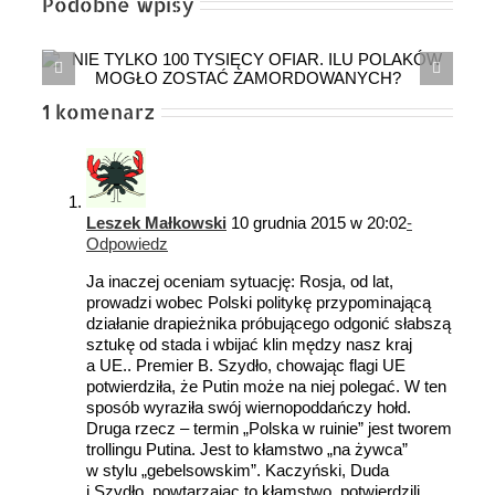
Podobne wpisy
Bohaterowie Rzeczypospolitej. Krystyna
Wańkowicz
1 komenarz
Leszek Małkowski
10 grudnia 2015 w 20:02
-
Odpowiedz
Ja inaczej oceniam sytuację: Rosja, od lat,
prowadzi wobec Polski politykę przypominającą
działanie drapieżnika próbującego odgonić słabszą
sztukę od stada i wbijać klin mędzy nasz kraj
a UE.. Premier B. Szydło, chowając flagi UE
potwierdziła, że Putin może na niej polegać. W ten
sposób wyraziła swój wiernopoddańczy hołd.
Druga rzecz – termin „Polska w ruinie” jest tworem
trollingu Putina. Jest to kłamstwo „na żywca”
w stylu „gebelsowskim”. Kaczyński, Duda
i Szydło, powtarzając to kłamstwo, potwierdzili