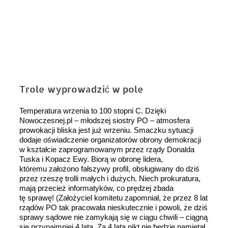
obrazek
Trole wyprowadzić w pole
Temperatura wrzenia to 100 stopni C. Dzięki
Nowoczesnej.pl – młodszej siostry PO – atmosfera
prowokacji bliska jest już wrzeniu. Smaczku sytuacji
dodaje oświadczenie organizatorów obrony demokracji
w kształcie zaprogramowanym przez rządy Donalda
Tuska i Kopacz Ewy. Biorą w obronę lidera,
któremu założono fałszywy profil, obsługiwany do dziś
przez rzeszę trolli małych i dużych. Niech prokuratura,
mają przecież informatyków, co prędzej zbada
tę sprawę! (Założyciel komitetu zapomniał, że przez 8 lat
rządów PO tak pracowała nieskutecznie i powoli, że dziś
sprawy sądowe nie zamykają się w ciągu chwili – ciągną
się przynajmniej 4 lata. Za 4 lata nikt nie będzie pamiętał,