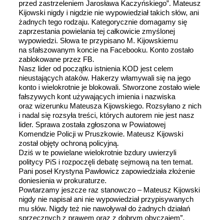
przed zastrzeleniem Jarosława Kaczyńskiego”. Mateusz
Kijowski nigdy i nigdzie nie wypowiedział takich słów, ani
żadnych tego rodzaju. Kategorycznie domagamy się
zaprzestania powielania tej całkowicie zmyślonej
wypowiedzi. Słowa te przypisano M. Kijowskiemu
na sfałszowanym koncie na Facebooku. Konto zostało
zablokowane przez FB.
Nasz lider od początku istnienia KOD jest celem
nieustających ataków. Hakerzy włamywali się na jego
konto i wielokrotnie je blokowali. Stworzone zostało wiele
fałszywych kont używających imienia i nazwiska
oraz wizerunku Mateusza Kijowskiego. Rozsyłano z nich
i nadal się rozsyła treści, których autorem nie jest nasz
lider. Sprawa została zgłoszona w Powiatowej
Komendzie Policji w Pruszkowie. Mateusz Kijowski
został objęty ochroną policyjną.
Dziś w te powielane wielokrotnie bzdury uwierzyli
politycy PiS i rozpoczęli debatę sejmową na ten temat.
Pani poseł Krystyna Pawłowicz zapowiedziała złożenie
doniesienia w prokuraturze.
Powtarzamy jeszcze raz stanowczo – Mateusz Kijowski
nigdy nie napisał ani nie wypowiedział przypisywanych
mu słów. Nigdy też nie nawoływał do żadnych działań
sprzecznych z prawem oraz z dobrym obyczajem”.