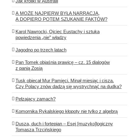
Jak króliki w Australii
A MOŻE NAJPIERW BYŁA NARRACJA,
A DOPIERO POTEM SZUKANIE FAKTÓW?
Karol Nawrocki, Ojciec Eustachy i sztuka
powiedzenia „nie” władzy
Jagodno po trzech latach
Pan Tomek objaśnia prawicę – cz. 15 dialogów
z panią Zosią
Tusk obiecał Mur Pamięci. Minął miesiąc i cisza.
Czy Polacy znów dadzą się wystrychnąć na dudka?
Pełzający zamach?
Komornika Rykalskiego kłopoty nie tylko z algebrą
Dusza, duch i fortepian – Esej [muzyko]logiczny
Tomasza Trzcińskiego