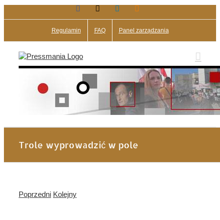
Facebook
X
LinkedIn
Blogger
Przejdź
do
zawartości
Regulamin
FAQ
Panel zarządzania
Trole wyprowadzić w pole
Poprzedni
Kolejny
Pokaż
większy