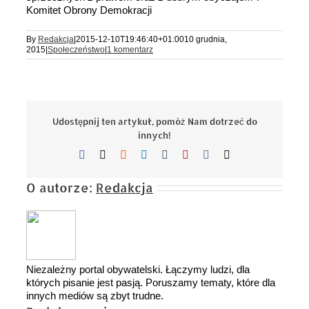
Komitet Obrony Demokracji
By
Redakcja
|
2015-12-10T19:46:40+01:00
10 grudnia,
2015
|
Społeczeństwo
|
1 komentarz
Udostępnij ten artykuł, pomóż Nam dotrzeć do
innych!
Facebook
X
Reddit
LinkedIn
Tumblr
Pinterest
Vk
Email
O autorze:
Redakcja
Niezależny portal obywatelski. Łączymy ludzi, dla
których pisanie jest pasją. Poruszamy tematy, które dla
innych mediów są zbyt trudne.