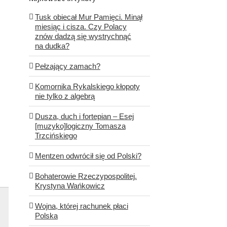
Tusk obiecał Mur Pamięci. Minął
miesiąc i cisza. Czy Polacy
znów dadzą się wystrychnąć
na dudka?
Pełzający zamach?
Komornika Rykalskiego kłopoty
nie tylko z algebrą
Dusza, duch i fortepian – Esej
[muzyko]logiczny Tomasza
Trzcińskiego
Mentzen odwrócił się od Polski?
Bohaterowie Rzeczypospolitej.
Krystyna Wańkowicz
Wojna, której rachunek płaci
Polska