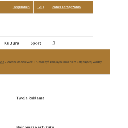
Regulamin
FAQ
Panel zarządzania
Kultura
Sport
wna
Antoni Macierewicz: TK miał być zbrojnym ramieniem ustępującej władzy
Twoja Reklama
Najnowsze artykuły