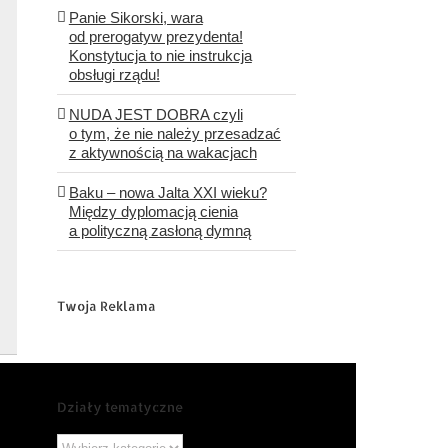
Panie Sikorski, wara
od prerogatyw prezydenta!
Konstytucja to nie instrukcja
obsługi rządu!
NUDA JEST DOBRA czyli
o tym, że nie należy przesadzać
z aktywnością na wakacjach
Baku – nowa Jalta XXI wieku?
Między dyplomacją cienia
a polityczną zasłoną dymną
Twoja Reklama
Działy tematyczne
Działy