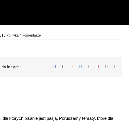
2015
|
Polityka
|
4 komentarze
Facebook
X
Reddit
LinkedIn
Tumblr
Pinterest
Vk
Email
 do innych!
 dla których pisanie jest pasją. Poruszamy tematy, które dla