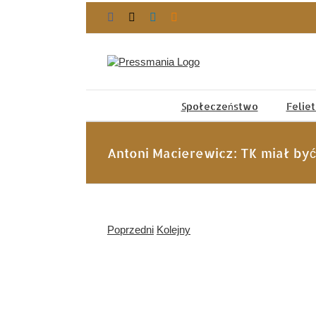
Przejdź
Facebook
X
LinkedIn
Blogger
do
zawartości
Społeczeństwo
Felie
Antoni Macierewicz: TK miał by
Poprzedni
Kolejny
Pokaż
większy
obrazek