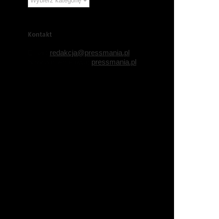
tematyczne
Kontakt
Email:
redakcja@pressmania.pl
Strona internetowa:
pressmania.pl