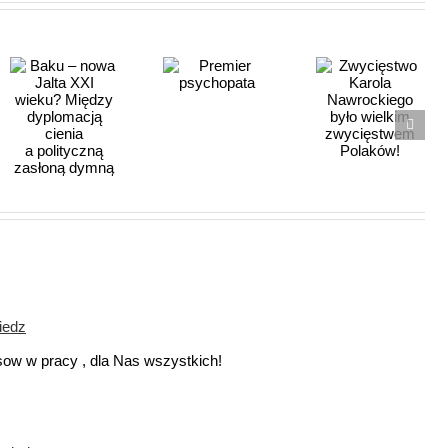
Zwycięstwo
Premier
Karola
psychopata
Nawrockiego
było
wielkim
zwycięstwem
Polaków!
iedz
sow w pracy , dla Nas wszystkich!