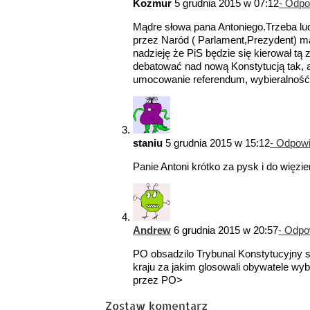
Kozmur
5 grudnia 2015 w 07:12
- Odp
Mądre słowa pana Antoniego.Trzeba lud
przez Naród ( Parlament,Prezydent) m
nadzieję że PiS będzie się kierował tą
debatować nad nową Konstytucją tak, ab
umocowanie referendum, wybieralność 
staniu
5 grudnia 2015 w 15:12
- Odpow
Panie Antoni krótko za pysk i do więzi
Andrew
6 grudnia 2015 w 20:57
- Odpo
PO obsadzilo Trybunal Konstytucyjny 
kraju za jakim glosowali obywatele wyb
przez PO>
Zostaw komentarz