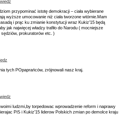
owiedz
ziom przypominać istotę demokracji – ciała wybierane
ają wyższe umocowanie niż ciała tworzone wtórnie.Mam
 zasadą i prąc ku zmianie konstytucji wraz Kukiz’15 będą
y jak najwięcej władzy trafiło do Narodu ( mocniejsze
sędziów, prokuratorów etc. )
iedz
enia tych POpaprańców, zrójnowali nasz kraj.
wiedz
swoimi ludzmi,by torpedowac wprowadzenie reform i naprawy
ierajac PiS i Kukiz’15 liderow Polskich zmian po demolce kraju