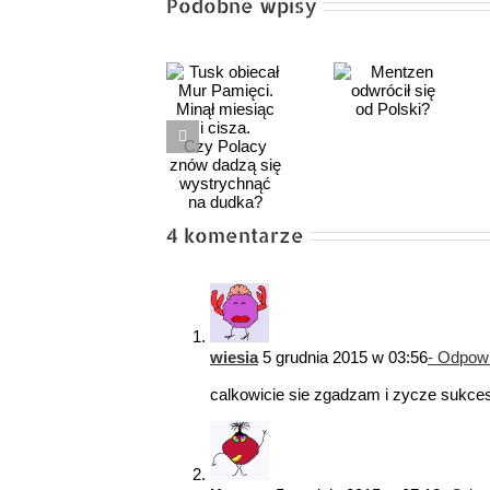
Podobne wpisy
Tusk
Baku –
obiecał Mur
Mentzen
nowa Jalta
Pamięci.
odwrócił
XXI wieku?
Minął
się
Między
miesiąc
od Polski?
dyplomacją
i cisza.
cienia
Czy Polacy
a polityczną
znów dadzą
4 komentarze
zasłoną
się
dymną
wystrychnąć
na dudka?
wiesia
5 grudnia 2015 w 03:56
- Odpow
calkowicie sie zgadzam i zycze sukce