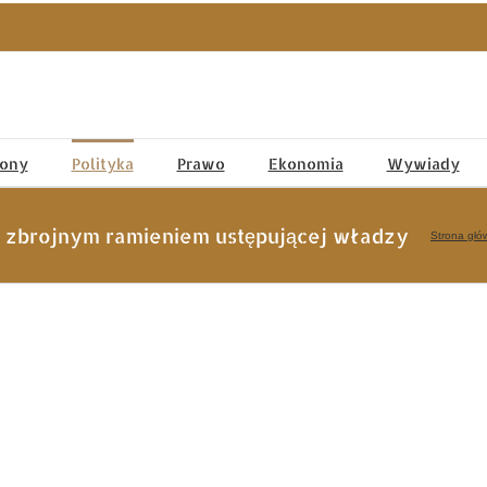
tony
Polityka
Prawo
Ekonomia
Wywiady
ć zbrojnym ramieniem ustępującej władzy
Strona głó