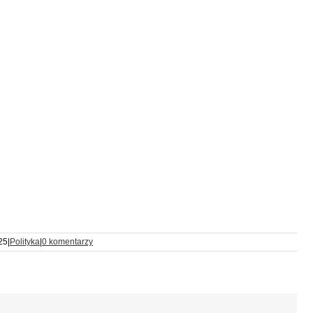
25
|
Polityka
|
0 komentarzy