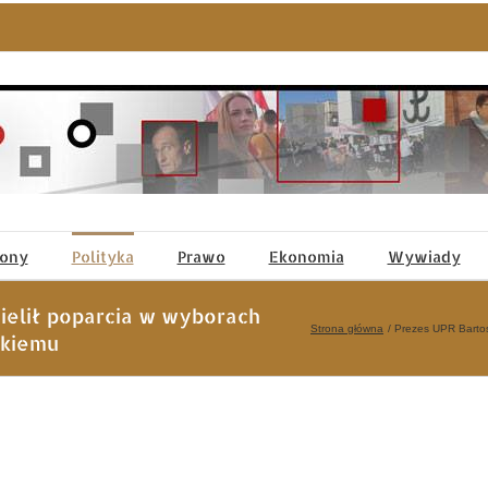
tony
Polityka
Prawo
Ekonomia
Wywiady
ielił poparcia w wyborach
Strona główna
Prezes UPR Bartos
ckiemu