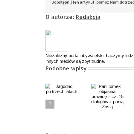
Udostępnij ten artykuł, pomóż Nam dotrzeć
O autorze:
Redakcja
Niezależny portal obywatelski. Łączymy ludzi,
innych mediów są zbyt trudne.
Podobne wpisy
Tusk
Pan Tomek
obiecał Mur
Jagodno
objaśnia
Pamięci.
po trzech
prawicę –
Minął
latach
cz. 15
miesiąc
dialogów
i cisza.
z panią
Czy Polacy
Zosią
znów dadzą
się