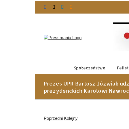
Przejdź
Facebook
X
LinkedIn
Blogger
do
zawartości
Społeczeństwo
Felie
Prezes UPR Bartosz Józwiak udz
prezydenckich Karolowi Nawro
Poprzedni
Kolejny
Pokaż
większy