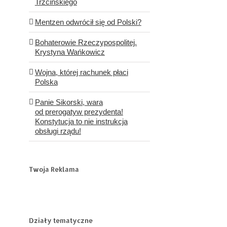
Trzcińskiego
Mentzen odwrócił się od Polski?
Bohaterowie Rzeczypospolitej.
Krystyna Wańkowicz
Wojna, której rachunek płaci
Polska
Panie Sikorski, wara
od prerogatyw prezydenta!
Konstytucja to nie instrukcja
obsługi rządu!
Twoja Reklama
Działy tematyczne