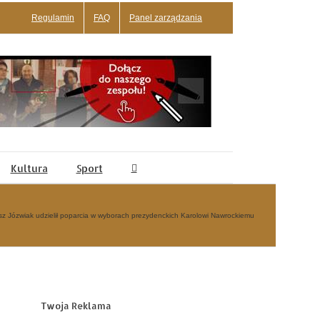
Regulamin
FAQ
Panel zarządzania
Kultura
Sport
z Józwiak udzielił poparcia w wyborach prezydenckich Karolowi Nawrockiemu
Twoja Reklama