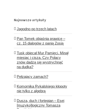
Najnowsze artykuły
Jagodno po trzech latach
Pan Tomek objaśnia prawicę –
cz. 15 dialogów z panią Zosią
Tusk obiecał Mur Pamięci. Minął
miesiąc i cisza. Czy Polacy
znów dadzą się wystrychnąć
na dudka?
Pełzający zamach?
Komornika Rykalskiego kłopoty
nie tylko z algebrą
Dusza, duch i fortepian – Esej
[muzyko]logiczny Tomasza