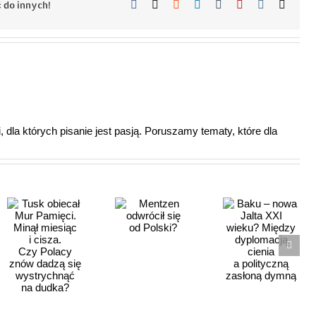
Facebook
X
Reddit
LinkedIn
Tumblr
Pinterest
Vk
Email
 do innych!
 dla których pisanie jest pasją. Poruszamy tematy, które dla
Baku –
Mentzen
nowa Jalta
odwrócił
XXI wieku?
się
Między
od Polski?
dyplomacją
cienia
a polityczną
zasłoną