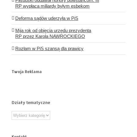
Piłsudski oddawał honory powstańcom. III
RP wypłaca miliardy byłym esbekom
Deforma sądów uderzyła w PiS
Mija rok od objęcia urzędu prezydenta
RP przez Karola NAWROCKIEGO
Rozłam w PiS szansą dla prawicy
Twoja Reklama
Działy tematyczne
Działy
tematyczne
Kontakt