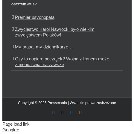
OSTATNIE WPISY
Premier psychopata
Zwycięstwo Karol Nawrocki było wielkim
zwycięstwem Polaków!
My prasa, my dziennikarze…
Czy to dopiero początek? Wojna z Iranem może
zmienić świat na zawsze
Copyright © 2026 Pressmania | Wszelkie prawa zastrzeżone
Facebook
X
LinkedIn
Blogger
Page load link
Google+