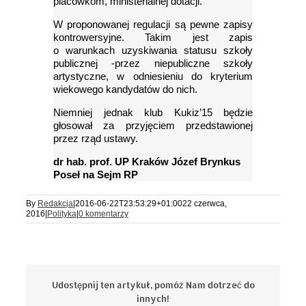
placówkom, ministerialnej dotacji.
W proponowanej regulacji są pewne zapisy
kontrowersyjne. Takim jest zapis
o warunkach uzyskiwania statusu szkoły
publicznej -przez niepubliczne szkoły
artystyczne, w odniesieniu do kryterium
wiekowego kandydatów do nich.
Niemniej jednak klub Kukiz’15 będzie
głosował za przyjęciem przedstawionej
przez rząd ustawy.
dr hab. prof. UP Kraków Józef Brynkus
Poseł na Sejm RP
By
Redakcja
|
2016-06-22T23:53:29+01:00
22 czerwca,
2016
|
Polityka
|
0 komentarzy
Udostępnij ten artykuł, pomóż Nam dotrzeć do
innych!