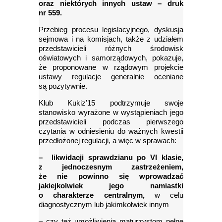
oraz niektórych innych ustaw – druk
nr 559.
Przebieg procesu legislacyjnego, dyskusja
sejmowa i na komisjach, także z udziałem
przedstawicieli różnych środowisk
oświatowych i samorządowych, pokazuje,
że proponowane w rządowym projekcie
ustawy regulacje generalnie oceniane
są pozytywnie.
Klub Kukiz’15 podtrzymuje swoje
stanowisko wyrażone w wystąpieniach jego
przedstawicieli podczas pierwszego
czytania w odniesieniu do ważnych kwestii
przedłożonej regulacji, a więc w sprawach:
– likwidacji sprawdzianu po VI klasie,
z jednoczesnym zastrzeżeniem,
że nie powinno się wprowadzać
jakiejkolwiek jego namiastki
o charakterze centralnym,
w celu
diagnostycznym lub jakimkolwiek innym
– czy też umożliwienia maturzystom pełne