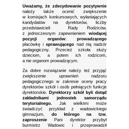
Uważamy, że zdecydowanie pozytywnie
należy także ocenić zwiększenie
w komisjach konkursowych, wyłaniających
kandydatów na dyrektorów, liczby
przedstawicieli Rady Rodziców,
z jednoczesnym zapewnieniem
wiodącej
pozycji organów
:
prowadzącego
placówkę i
sprawującego
nad nią nadzór
pedagogiczny. Przecież szkoła służy
dzieciom, a potem ich rodzicom,
a nie organom prowadzącym.
Za dobre rozwiązanie należy też przyjąć
zwiększenie uprawnień nadzoru
pedagogicznego w zakresie oceny pracy
dyrektorów szkół i osób pełniących funkcje
dyrektorskie.
Dyrektorzy szkół byli dotąd
zakładnikami jednostek samorządu
terytorialnego.
Jak wielkimi może
świadczyć przykład z wadowickiego
gimnazjum,
do którego na tzw.
zaproszenie
Pani dyrektor przybył
burmistrz Wadowic i przeprowadził