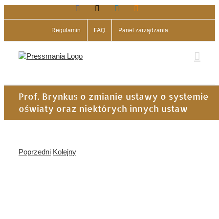
Facebook
X
LinkedIn
Blogger
Przejdź
do
zawartości
Regulamin
FAQ
Panel zarządzania
Prof. Brynkus o zmianie ustawy o systemie
oświaty oraz niektórych innych ustaw
Poprzedni
Kolejny
Pokaż
większy
obrazek