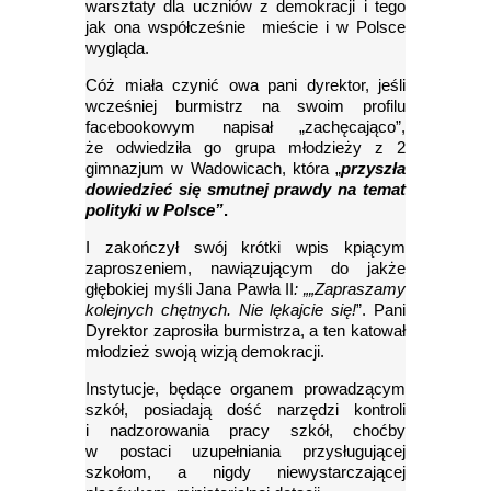
warsztaty dla uczniów z demokracji i tego
jak ona współcześnie mieście i w Polsce
wygląda.
Cóż miała czynić owa pani dyrektor, jeśli
wcześniej burmistrz na swoim profilu
facebookowym napisał „zachęcająco”,
że odwiedziła go grupa młodzieży z 2
gimnazjum w Wadowicach, która „
przyszła
dowiedzieć się smutnej prawdy na temat
polityki w Polsce”
.
I zakończył swój krótki wpis kpiącym
zaproszeniem, nawiązującym do jakże
głębokiej myśli Jana Pawła II
: „„Zapraszamy
kolejnych chętnych. Nie lękajcie się!
”. Pani
Dyrektor zaprosiła burmistrza, a ten katował
młodzież swoją wizją demokracji.
Instytucje, będące organem prowadzącym
szkół, posiadają dość narzędzi kontroli
i nadzorowania pracy szkół, choćby
w postaci uzupełniania przysługującej
szkołom, a nigdy niewystarczającej