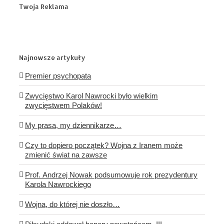
Twoja Reklama
Najnowsze artykuły
Premier psychopata
Zwycięstwo Karol Nawrocki było wielkim
zwycięstwem Polaków!
My prasa, my dziennikarze…
Czy to dopiero początek? Wojna z Iranem może
zmienić świat na zawsze
Prof. Andrzej Nowak podsumowuje rok prezydentury
Karola Nawrockiego
Wojna, do której nie doszło…