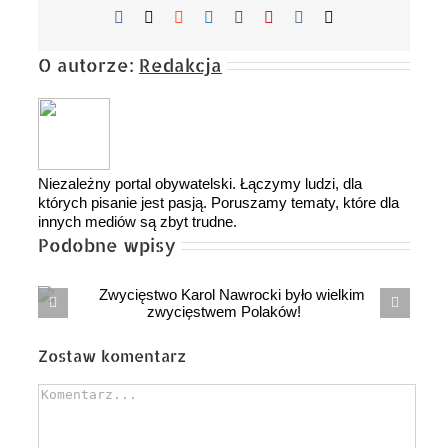
Facebook
X
Reddit
LinkedIn
Tumblr
Pinterest
Vk
Email
O autorze:
Redakcja
Niezależny portal obywatelski. Łączymy ludzi, dla
których pisanie jest pasją. Poruszamy tematy, które dla
innych mediów są zbyt trudne.
Podobne wpisy
Mija rok od objęcia urzędu prezydenta
RP przez Karola NAWROCKIEGO
Zostaw komentarz
Comment