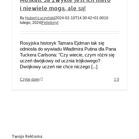
i niewiele mogą, ale są!
By
Hubert Łuczyński
|
2024-02-10T14:30:42+01:00
10
lutego, 2024
|
Felietony
|
Rosyjska historyk Tamara Ejdman tak się
odniosła do wywiadu Władimira Putina dla Pana
Tuckera Carlsona: "Czy wiecie, czym różni się
uczeń dwójkowy od ucznia trójkowego?
Dwójkowy uczeń nie chce niczego [...]
Czytaj dalej
0
Twoja Reklama