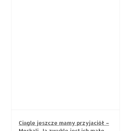
ą!
Ciągle jeszcze mamy przyjaciół –
Moskali. Ja zwykle jest ich mało