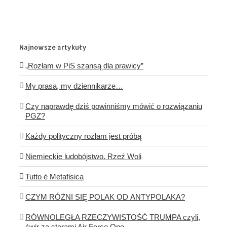
Najnowsze artykuły
„Rozłam w PiS szansą dla prawicy”
My prasa, my dziennikarze…
Czy naprawdę dziś powinniśmy mówić o rozwiązaniu
PGZ?
Każdy polityczny rozłam jest próbą
Niemieckie ludobójstwo. Rzeź Woli
Tutto è Metafisica
CZYM RÓŻNI SIĘ POLAK OD ANTYPOLAKA?
RÓWNOLEGŁA RZECZYWISTOŚĆ TRUMPA czyli,
świr za sterami Air Force One