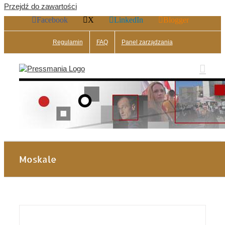
Przejdź do zawartości
Facebook
X
LinkedIn
Blogger
Regulamin
FAQ
Panel zarządzania
Moskale