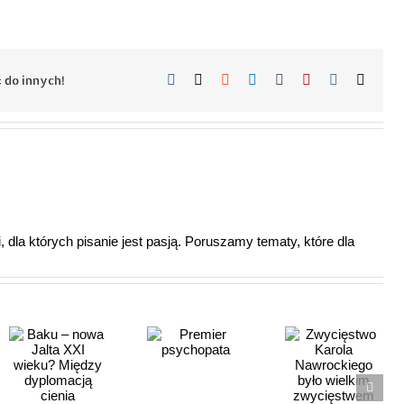
Facebook
X
Reddit
LinkedIn
Tumblr
Pinterest
Vk
Email
 do innych!
 dla których pisanie jest pasją. Poruszamy tematy, które dla
Zwycięstwo
Premier
Karola
psychopata
Nawrockiego