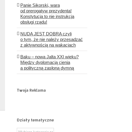
Panie Sikorski, wara
od prerogatyw prezydenta!
Konstytucja to nie instrukcja
obsługi rządu!
NUDA JEST DOBRA czyli
o tym, że nie należy przesadzać
z aktywnością na wakacjach
Baku – nowa Jalta XXI wieku?
Między dyplomacją cienia
a polityczną zasłoną dymną
Twoja Reklama
Działy tematyczne
Działy