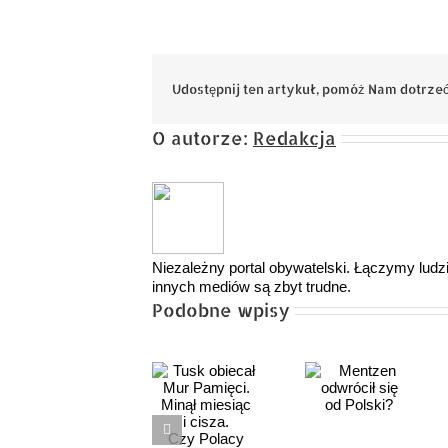
Udostępnij ten artykuł, pomóż Nam dotrzeć
O autorze:
Redakcja
Niezależny portal obywatelski. Łączymy ludzi,
innych mediów są zbyt trudne.
Podobne wpisy
Tusk
Baku –
obiecał Mur
Mentzen
nowa Jalta
Pamięci.
odwrócił
XXI wieku?
Minął
się
Między