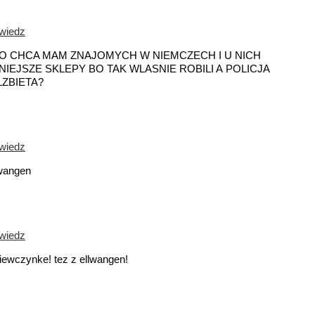
wiedz
 CO CHCA MAM ZNAJOMYCH W NIEMCZECH I U NICH
EJSZE SKLEPY BO TAK WLASNIE ROBILI A POLICJA
ZBIETA?
wiedz
lwangen
wiedz
ziewczynke! tez z ellwangen!