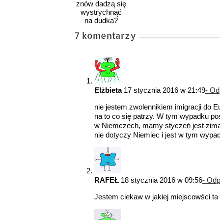
miesiąc
od Polski?
dyplomacją
i cisza.
cienia
Czy Polacy
a polityczną
znów dadzą
7 komentarzy
zasłoną
się
dymną
wystrychnąć
na dudka?
Elżbieta
17 stycznia 2016 w 21:49
- O
nie jestem zwolennikiem imigracji do E
na to co się patrzy. W tym wypadku pos
w Niemczech, mamy styczeń jest zima a
nie dotyczy Niemiec i jest w tym wyp
RAFEŁ
18 stycznia 2016 w 09:56
- Od
Jestem ciekaw w jakiej miejscowści ta