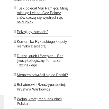
Tusk obiecał Mur Pamięci. Minął
miesiąc i cisza. Czy Polacy
znów dadzą się wystrychnąć
na dudka?
Pełzający zamach?
Komornika Rykalskiego kłopoty
nie tylko z algebrą
Dusza, duch i fortepian – Esej
[muzyko]logiczny Tomasza
Trzcińskiego
Mentzen odwrócił się od Polski?
Bohaterowie Rzeczypospolitej.
Krystyna Wańkowicz
Wojna, której rachunek płaci
Polska