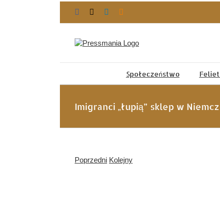
Przejdź
Facebook
X
LinkedIn
Blogger
do
zawartości
Społeczeństwo
Felie
Imigranci „łupią” sklep w Niemcz
Poprzedni
Kolejny
Pokaż
większy
obrazek