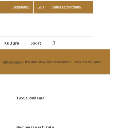
Regulamin
FAQ
Panel zarządzania
Kultura
Sport
Strona główna
Imigranci „łupią” sklep w Niemczech! Takiej chcecie Polski?
Twoja Reklama
Najnowsze artykuły