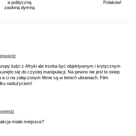
było
wielkim
zwycięstwem
Polaków!
dpowiedz
uropy ludzi z Afryki ale trzeba być objektywnym i krytycznym
unięto się do czystej manipulacji. Na pewno nie jest to sklep
 ci na załączonym filmie są w letnich ubraniach. Film
adku nadużyciem!
powiedz
 akcja miała miejssce?