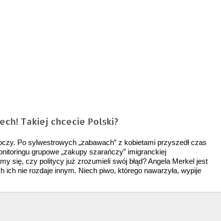
ech! Takiej chcecie Polski?
 oczy. Po sylwestrowych „zabawach” z kobietami przyszedł czas
monitoringu grupowe „zakupy szarańczy” imigranckiej
 się, czy politycy już zrozumieli swój błąd? Angela Merkel jest
 ich nie rozdaje innym. Niech piwo, którego nawarzyła, wypije