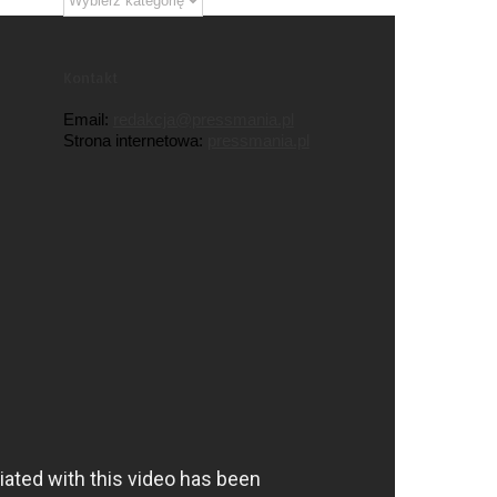
tematyczne
Kontakt
Email:
redakcja@pressmania.pl
Strona internetowa:
pressmania.pl