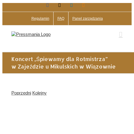
Facebook
X
LinkedIn
Blogger
Przejdź
do
zawartości
Regulamin
FAQ
Panel zarządzania
Koncert „Śpiewamy dla Rotmistrza”
w Zajeździe u Mikulskich w Wiązownie
Poprzedni
Kolejny
Pokaż
większy
obrazek