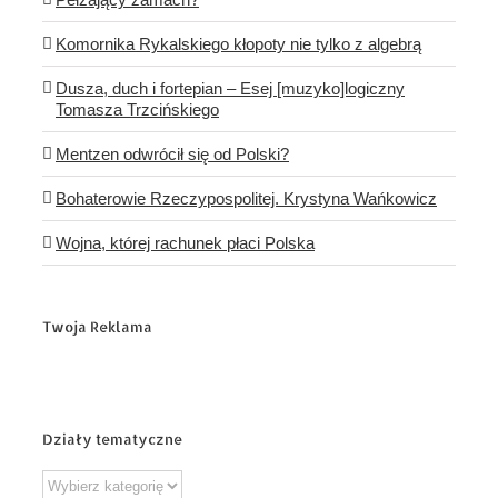
Komornika Rykalskiego kłopoty nie tylko z algebrą
Dusza, duch i fortepian – Esej [muzyko]logiczny
Tomasza Trzcińskiego
Mentzen odwrócił się od Polski?
Bohaterowie Rzeczypospolitej. Krystyna Wańkowicz
Wojna, której rachunek płaci Polska
Twoja Reklama
Działy tematyczne
Działy