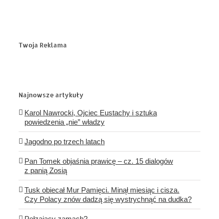
Twoja Reklama
Najnowsze artykuły
Karol Nawrocki, Ojciec Eustachy i sztuka
powiedzenia „nie” władzy
Jagodno po trzech latach
Pan Tomek objaśnia prawicę – cz. 15 dialogów
z panią Zosią
Tusk obiecał Mur Pamięci. Minął miesiąc i cisza.
Czy Polacy znów dadzą się wystrychnąć na dudka?
Pełzający zamach?