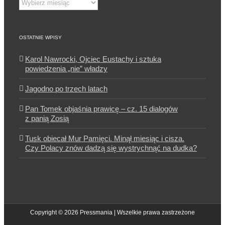
OSTATNIE WPISY
Karol Nawrocki, Ojciec Eustachy i sztuka
powiedzenia „nie” władzy
Jagodno po trzech latach
Pan Tomek objaśnia prawicę – cz. 15 dialogów
z panią Zosią
Tusk obiecał Mur Pamięci. Minął miesiąc i cisza.
Czy Polacy znów dadzą się wystrychnąć na dudka?
Copyright © 2026 Pressmania | Wszelkie prawa zastrzeżone