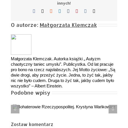
innych!
Facebook
X
Reddit
LinkedIn
Tumblr
Pinterest
Vk
Email
O autorze:
Małgorzata Klemczak
Małgorzata Klemczak. Autorka książki „ Autyzm
chaotyczny taniec umysłu”. Publicystka. Od lat pracuje
pro bono na rzecz najsłabszych. Jej Motto życiowe: „Są
dwie drogi, aby przeżyć życie. Jedna, to żyć tak, jakby
nic nie było cudem. Druga to żyć tak, jakby cudem było
wszystko” – Albert Einstein.
Podobne wpisy
Czy to dopiero początek? Wojna z Iranem może
zmienić świat na zawsze
Zostaw komentarz