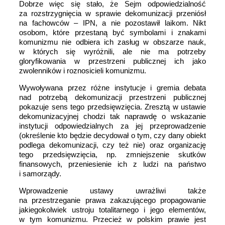
Dobrze więc się stało, że Sejm odpowiedzialność
za rozstrzygnięcia w sprawie dekomunizacji przeniósł
na fachowców – IPN, a nie pozostawił laikom. Nikt
osobom, które przestaną być symbolami i znakami
komunizmu nie odbiera ich zasług w obszarze nauk,
w których się wyróżnili, ale nie ma potrzeby
gloryfikowania w przestrzeni publicznej ich jako
zwolenników i roznosicieli komunizmu.
W
ywoływana
przez różne instytucje i gremia debata
nad potrzebą dekomunizacji przestrzeni publicznej
pokazuje sens tego przedsięwzięcia. Zresztą w ustawie
dekomunizacyjnej chodzi tak naprawdę o wskazanie
instytucji odpowiedzialnych za jej przeprowadzenie
(określenie kto będzie decydował o tym, czy dany obiekt
podlega dekomunizacji, czy też nie) oraz organizację
tego przedsięwzięcia, np. zmniejszenie skutków
finansowych, przeniesienie ich z ludzi na państwo
i samorządy.
Wprowadzenie ustawy uwrażliwi także
na przestrzeganie prawa zakazującego propagowanie
jakiegokolwiek ustroju totalitarnego i jego elementów,
w tym komunizmu. Przecież w polskim prawie jest