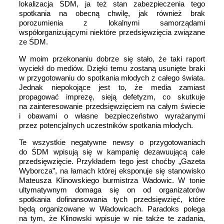
lokalizacja ŚDM, ja też stan zabezpieczenia tego
spotkania na obecną chwilę, jak również brak
porozumienia z lokalnymi samorządami
współorganizującymi niektóre przedsięwzięcia związane
ze ŚDM.
W moim przekonaniu dobrze się stało, że taki raport
wyciekł do mediów. Dzięki temu zostaną usunięte braki
w przygotowaniu do spotkania młodych z całego świata.
Jednak niepokojące jest to, że media zamiast
propagować imprezę, sieją defetyzm, co skutkuje
na zainteresowanie przedsięwzięciem na całym świecie
i obawami o własne bezpieczeństwo wyrażanymi
przez potencjalnych uczestników spotkania młodych.
Te wszystkie negatywne newsy o przygotowaniach
do ŚDM wpisują się w kampanię dezawuującą całe
przedsięwzięcie. Przykładem tego jest choćby „Gazeta
Wyborcza”, na łamach której eksponuje się stanowisko
Mateusza Klinowskiego burmistrza Wadowic. W tonie
ultymatywnym domaga się on od organizatorów
spotkania dofinansowania tych przedsięwzięć, które
będą organizowane w Wadowicach. Paradoks polega
na tym, że Klinowski wpisuje w nie także te zadania,