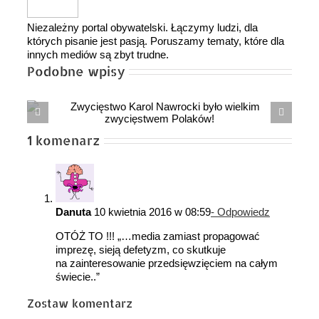
Niezależny portal obywatelski. Łączymy ludzi, dla
których pisanie jest pasją. Poruszamy tematy, które dla
innych mediów są zbyt trudne.
Podobne wpisy
Mija rok od objęcia urzędu prezydenta
RP przez Karola NAWROCKIEGO
1 komenarz
Danuta
10 kwietnia 2016 w 08:59
- Odpowiedz
OTÓŻ TO !!! „…media zamiast propagować
imprezę, sieją defetyzm, co skutkuje
na zainteresowanie przedsięwzięciem na całym
świecie..”
Zostaw komentarz