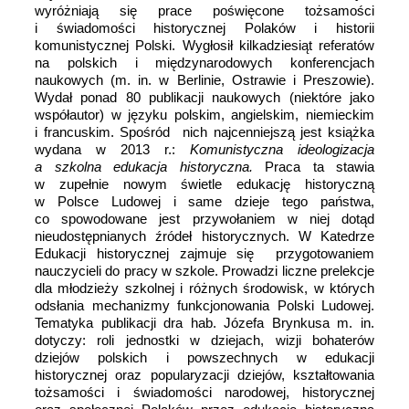
wyróżniają się prace poświęcone tożsamości
i świadomości historycznej Polaków i historii
komunistycznej Polski. Wygłosił kilkadziesiąt referatów
na polskich i międzynarodowych konferencjach
naukowych (m. in. w Berlinie, Ostrawie i Preszowie).
Wydał ponad 80 publikacji naukowych (niektóre jako
współautor) w języku polskim, angielskim, niemieckim
i francuskim. Spośród nich najcenniejszą jest książka
wydana w 2013 r.:
Komunistyczna ideologizacja
a szkolna edukacja historyczna.
Praca ta stawia
w zupełnie nowym świetle edukację historyczną
w Polsce Ludowej i same dzieje tego państwa,
co spowodowane jest przywołaniem w niej dotąd
nieudostępnianych źródeł historycznych. W Katedrze
Edukacji historycznej zajmuje się przygotowaniem
nauczycieli do pracy w szkole. Prowadzi liczne prelekcje
dla młodzieży szkolnej i różnych środowisk, w których
odsłania mechanizmy funkcjonowania Polski Ludowej.
Tematyka publikacji dra hab. Józefa Brynkusa m. in.
dotyczy: roli jednostki w dziejach, wizji bohaterów
dziejów polskich i powszechnych w edukacji
historycznej oraz popularyzacji dziejów, kształtowania
tożsamości i świadomości narodowej, historycznej