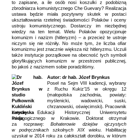
to zapisane, a ile osób nosi koszulki z podobizną
zbrodniarza komunistycznego Che Guevary? Realizacja
ustawa będzie miała pozytywny skutek w postaci
ukształtowania rzetelnej świadomości Polaków i oceny
ustroju komunistycznego. Dostarczy im niezbędnej
wiedzy na ten temat. Wielu Polaków opozycjonuje
komunizm i nazizm (hitleryzm) – a przecież te ustroje
niczym się nie różniły. No może tym, że liczba ofiar
komunizmu jest znacznie większa niż hitleryzmu. Uczuli
także instytucje porządkowe na obecność tych symboli
gloryfikujących komunizm w przestrzeni publicznej,
bo jakoś z nazizmem sobie poradziliśmy.
Autor: dr hab. Józef Brynkus
Poseł na Sejm VIII kadencji, wybrany
z Ruchu Kukiz’15 w okręgu 12
(małopolska zachodnia, powiaty:
myślenicki, wadowicki, suski,
chrzanowski, oświęcimski). Pracownik
Katedry Edukacji Historycznej Uniwersytetu
Pedagogicznego w Krakowie. Doktorat otrzymał
za rozprawę:
Bohaterowie dziejów ojczystych
w podręcznikach szkolnych XIX wieku
. Habilitację
uzyskał w 2014 roku za całokształt dorobku, w którym