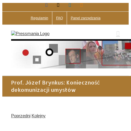
Facebook
X
LinkedIn
Blogger
Przejdź
do
zawartości
Regulamin
FAQ
Panel zarządzania
Prof. Józef Brynkus: Konieczność
dekomunizacji umysłów
Poprzedni
Kolejny
Pokaż
większy