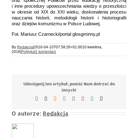
oraz społecznej Polaków przez edukację historyczną
i inne procedury upowszechniania wiedzy o przeszłości
w okresie od XIX do XXI wieku, doskonalenia procesu
nauczania historii, metodologii historii i historiografii
oraz dziejów komunizmu w Polsce Ludowej.
Fot. Mariusz Czarnecki/portal glosgminny.pl
By
Redakcja
|
2016-04-10T07:58:26+01:00
10 kwietnia,
2016
|
Polityka
|
1 komentarz
Udostępnij ten artykuł, pomóż Nam dotrzeć do
innych!
Facebook
X
Reddit
LinkedIn
Tumblr
Pinterest
Vk
Email
O autorze:
Redakcja