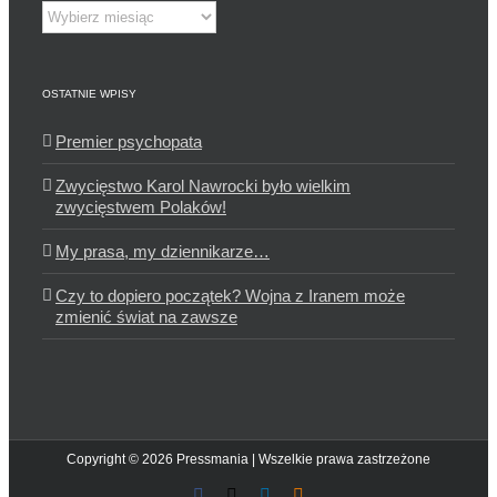
Archiwum
OSTATNIE WPISY
Premier psychopata
Zwycięstwo Karol Nawrocki było wielkim
zwycięstwem Polaków!
My prasa, my dziennikarze…
Czy to dopiero początek? Wojna z Iranem może
zmienić świat na zawsze
Copyright © 2026 Pressmania | Wszelkie prawa zastrzeżone
Facebook
X
LinkedIn
Blogger