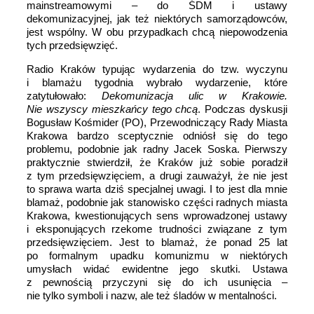
mainstreamowymi – do ŚDM i ustawy
dekomunizacyjnej, jak też niektórych samorządowców,
jest wspólny. W obu przypadkach chcą niepowodzenia
tych przedsięwzięć.
Radio Kraków typując wydarzenia do tzw. wyczynu
i blamażu tygodnia wybrało wydarzenie, które
zatytułowało:
Dekomunizacja ulic w Krakowie.
Nie wszyscy mieszkańcy tego chcą
. Podczas dyskusji
Bogusław Kośmider (PO), Przewodniczący Rady Miasta
Krakowa bardzo sceptycznie odniósł się do tego
problemu, podobnie jak radny Jacek Soska. Pierwszy
praktycznie stwierdził, że Kraków już sobie poradził
z tym przedsięwzięciem, a drugi zauważył, że nie jest
to sprawa warta dziś specjalnej uwagi. I to jest dla mnie
blamaż, podobnie jak stanowisko części radnych miasta
Krakowa, kwestionujących sens wprowadzonej ustawy
i eksponujących rzekome trudności związane z tym
przedsięwzięciem. Jest to blamaż, że ponad 25 lat
po formalnym upadku komunizmu w niektórych
umysłach widać ewidentne jego skutki. Ustawa
z pewnością przyczyni się do ich usunięcia –
nie tylko symboli i nazw, ale też śladów w mentalności.