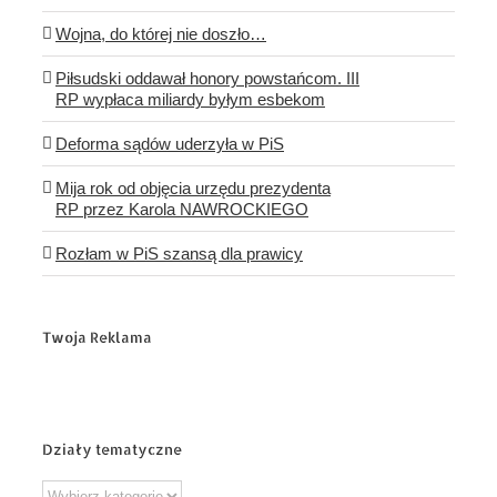
Wojna, do której nie doszło…
Piłsudski oddawał honory powstańcom. III
RP wypłaca miliardy byłym esbekom
Deforma sądów uderzyła w PiS
Mija rok od objęcia urzędu prezydenta
RP przez Karola NAWROCKIEGO
Rozłam w PiS szansą dla prawicy
Twoja Reklama
Działy tematyczne
Działy