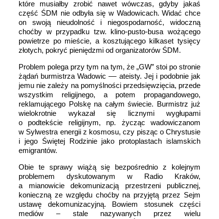
które musiałby zrobić nawet wówczas, gdyby jakaś
część ŚDM nie odbyła się w Wadowicach. Widać chce
on swoją nieudolność i niegospodarność, widoczną
choćby w przypadku tzw. klino-pusto-busa wożącego
powietrze po mieście, a kosztującego kilkaset tysięcy
złotych, pokryć pieniędzmi od organizatorów ŚDM.
Problem polega przy tym na tym, że „GW” stoi po stronie
żądań burmistrza Wadowic –– ateisty. Jej i podobnie jak
jemu nie zależy na pomyślności przedsięwzięcia, przede
wszystkim religijnego, a potem propagandowego,
reklamującego Polskę na całym świecie. Burmistrz już
wielokrotnie wykazał się licznymi wygłupami
o podtekście religijnym, np. życząc wadowiczanom
w Sylwestra energii z kosmosu, czy pisząc o Chrystusie
i jego Świętej Rodzinie jako protoplastach islamskich
emigrantów.
Obie te sprawy wiążą się bezpośrednio z kolejnym
problemem dyskutowanym w Radio Kraków,
a mianowicie dekomunizacją przestrzeni publicznej,
konieczną ze względu choćby na przyjętą przez Sejm
ustawę dekomunizacyjną. Bowiem stosunek części
mediów – stale nazywanych przez wielu