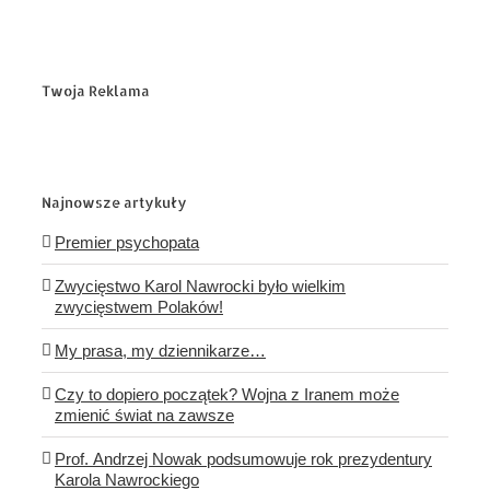
Twoja Reklama
Najnowsze artykuły
Premier psychopata
Zwycięstwo Karol Nawrocki było wielkim
zwycięstwem Polaków!
My prasa, my dziennikarze…
Czy to dopiero początek? Wojna z Iranem może
zmienić świat na zawsze
Prof. Andrzej Nowak podsumowuje rok prezydentury
Karola Nawrockiego