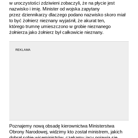
w uroczystości zdziwieni zobaczyli, że na płycie jest
nazwisko i imię. Minister od wojska zapytany
przez dziennikarzy dlaczego podano nazwisko skoro miał
to być żołnierz nieznany wyjaśnił, że akurat ten,
którego trumnę umieszczono w grobie nieznanego
żołnierza jako żołnierz był całkowicie nieznany.
REKLAMA
Poznajemy nową obsadę kierownictwa Ministerstwa
Obrony Narodowej, widzimy kto został ministrem, jakich
dobrał sobie wiceministrów, czekamy jacy pojawią się