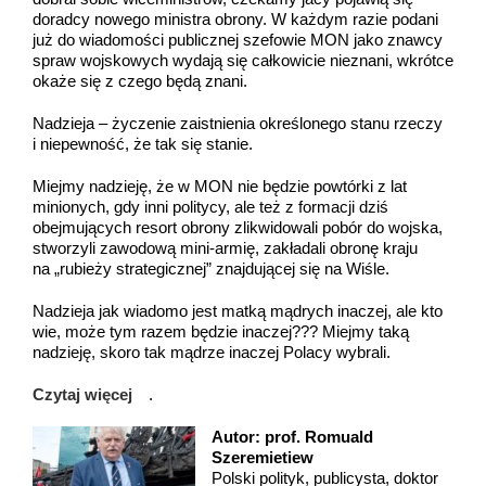
doradcy nowego ministra obrony. W każdym razie podani
już do wiadomości publicznej szefowie MON jako znawcy
spraw wojskowych wydają się całkowicie nieznani, wkrótce
okaże się z czego będą znani.
Nadzieja – życzenie zaistnienia określonego stanu rzeczy
i niepewność, że tak się stanie.
Miejmy nadzieję, że w MON nie będzie powtórki z lat
minionych, gdy inni politycy, ale też z formacji dziś
obejmujących resort obrony zlikwidowali pobór do wojska,
stworzyli zawodową mini-armię, zakładali obronę kraju
na „rubieży strategicznej” znajdującej się na Wiśle.
Nadzieja jak wiadomo jest matką mądrych inaczej, ale kto
wie, może tym razem będzie inaczej??? Miejmy taką
nadzieję, skoro tak mądrze inaczej Polacy wybrali.
Czytaj więcej
.
Autor: prof. Romuald
Szeremietiew
Polski polityk, publicysta, doktor