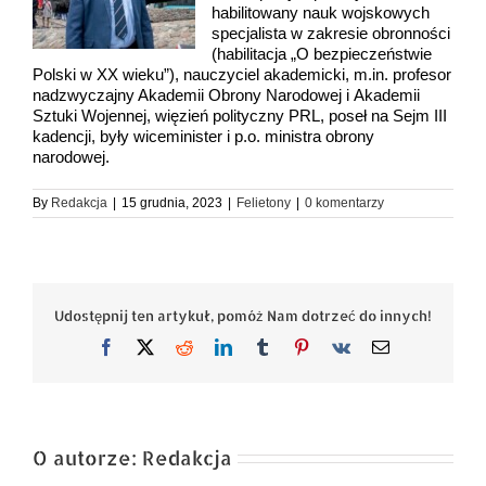
habilitowany nauk wojskowych
specjalista w zakresie obronności
(habilitacja „O bezpieczeństwie
Polski w XX wieku”), nauczyciel akademicki, m.in. profesor
nadzwyczajny Akademii Obrony Narodowej i Akademii
Sztuki Wojennej, więzień polityczny PRL, poseł na Sejm III
kadencji, były wiceminister i p.o. ministra obrony
narodowej.
By
Redakcja
|
15 grudnia, 2023
|
Felietony
|
0 komentarzy
Udostępnij ten artykuł, pomóż Nam dotrzeć do innych!
Facebook
X
Reddit
LinkedIn
Tumblr
Pinterest
Vk
Email
O autorze:
Redakcja