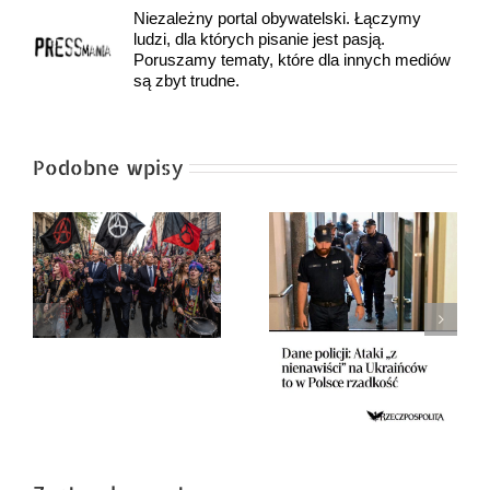
Niezależny portal obywatelski. Łączymy
ludzi, dla których pisanie jest pasją.
Poruszamy tematy, które dla innych mediów
są zbyt trudne.
Podobne wpisy
Pan Tomek objaśnia
prawicę – cz. 15
dialogów z panią
A MOŻE NAJPIERW
Zosią
BYŁA NARRACJA,
A DOPIERO POTEM
SZUKANIE FAKTÓW?