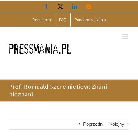
Przejdź
Facebook
X
LinkedIn
Blogger
do
zawartości
Regulamin
FAQ
Panel zarządzania
Prof. Romuald Szeremietiew: Znani
nieznani
Poprzedni
Kolejny