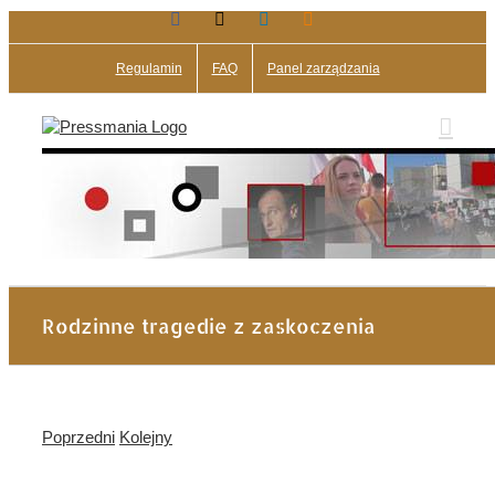
Facebook
X
LinkedIn
Blogger
Przejdź
do
zawartości
Regulamin
FAQ
Panel zarządzania
Rodzinne tragedie z zaskoczenia
Poprzedni
Kolejny
Pokaż
większy