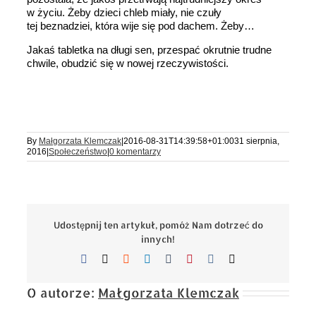
w życiu. Żeby dzieci chleb miały, nie czuły
tej beznadziei, która wije się pod dachem. Żeby…
Jakaś tabletka na długi sen, przespać okrutnie trudne
chwile, obudzić się w nowej rzeczywistości.
By
Małgorzata Klemczak
|
2016-08-31T14:39:58+01:00
31 sierpnia,
2016
|
Społeczeństwo
|
0 komentarzy
Udostępnij ten artykuł, pomóż Nam dotrzeć do
innych!
Facebook
X
Reddit
LinkedIn
Tumblr
Pinterest
Vk
Email
O autorze:
Małgorzata Klemczak