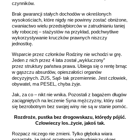
czynników.
Brak gwarancji stałych dochodów w określonych
wysokościach, które nigdy nie powinny zostać obniżone,
cwaniactwo wielu przedsiębiorców w zatrudnianiu taniej
siły roboczej – stażystów na przykład, podchwytliwe
wykorzystywanie kruczków prawnych niszczy
jednostkę.
Wsparcie przez członków Rodziny nie wchodzi w grę.
Jeden z nich przez 4 lata został „wykluczony”
przez struktury państwa prawa. Ubiega się o rentę brnąc
w gąszczu absurdów, opieszałości organów
decyzyjnych. ZUS, Sąd- tak przemiennie. Jest człowiek,
obywatel, ma PESEL, chyba żyje.
Jak, za co – nikt nie wnika. Pozostali z bagażem długów
zaciągniętych na leczenie Syna mężczyzny, który stał
się bezrobotnym bez swojej winy nie są w stanie pomóc.
Rozdroże, pustka bez drogowskazu, którędy pójść.
Człowieczy los..życie, jakoś tak.
Rozpacz niczego nie zmieni. Tylko głęboka wiara
pozostała, że jakoś przetrwają najtrudniejszy okres