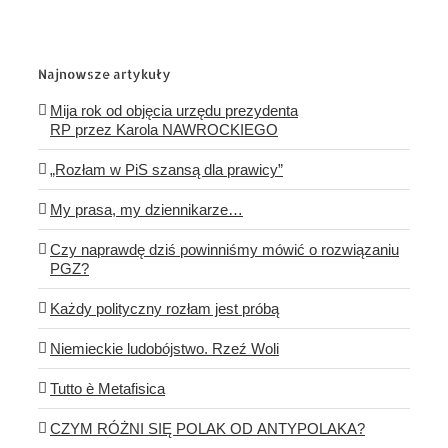
Najnowsze artykuły
Mija rok od objęcia urzędu prezydenta
RP przez Karola NAWROCKIEGO
„Rozłam w PiS szansą dla prawicy”
My prasa, my dziennikarze…
Czy naprawdę dziś powinniśmy mówić o rozwiązaniu
PGZ?
Każdy polityczny rozłam jest próbą
Niemieckie ludobójstwo. Rzeź Woli
Tutto è Metafisica
CZYM RÓŻNI SIĘ POLAK OD ANTYPOLAKA?