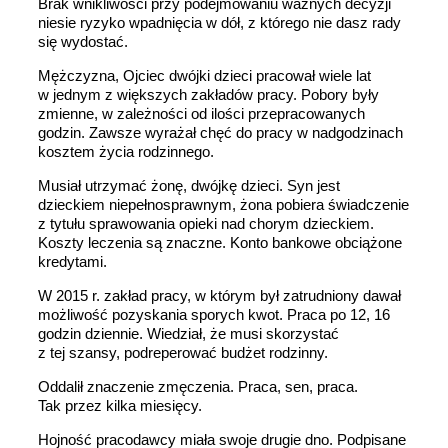
Brak wnikliwości przy podejmowaniu ważnych decyzji
niesie ryzyko wpadnięcia w dół, z którego nie dasz rady
się wydostać.
Mężczyzna, Ojciec dwójki dzieci pracował wiele lat
w jednym z większych zakładów pracy. Pobory były
zmienne, w zależności od ilości przepracowanych
godzin. Zawsze wyrażał chęć do pracy w nadgodzinach
kosztem życia rodzinnego.
Musiał utrzymać żonę, dwójkę dzieci. Syn jest
dzieckiem niepełnosprawnym, żona pobiera świadczenie
z tytułu sprawowania opieki nad chorym dzieckiem.
Koszty leczenia są znaczne. Konto bankowe obciążone
kredytami.
W 2015 r. zakład pracy, w którym był zatrudniony dawał
możliwość pozyskania sporych kwot. Praca po 12, 16
godzin dziennie. Wiedział, że musi skorzystać
z tej szansy, podreperować budżet rodzinny.
Oddalił znaczenie zmęczenia. Praca, sen, praca.
Tak przez kilka miesięcy.
Hojność pracodawcy miała swoje drugie dno. Podpisane