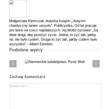
Małgorzata Klemczak. Autorka książki „ Autyzm
chaotyczny taniec umysłu”. Publicystka. Od lat pracuje
pro bono na rzecz najsłabszych. Jej Motto życiowe: „Są
dwie drogi, aby przeżyć życie. Jedna, to żyć tak, jakby
nic nie było cudem. Druga to żyć tak, jakby cudem było
wszystko” – Albert Einstein.
Podobne wpisy
jstwo. Rzeź
CZYM RÓŻNI SIĘ POLAK OD ANTYPOLAKA?
Zostaw komentarz
Comment