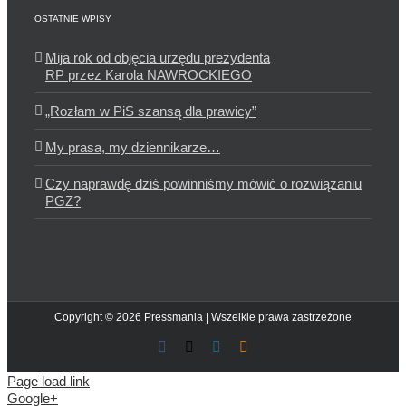
OSTATNIE WPISY
Mija rok od objęcia urzędu prezydenta
RP przez Karola NAWROCKIEGO
„Rozłam w PiS szansą dla prawicy”
My prasa, my dziennikarze…
Czy naprawdę dziś powinniśmy mówić o rozwiązaniu
PGZ?
Copyright © 2026 Pressmania | Wszelkie prawa zastrzeżone
Facebook
X
LinkedIn
Blogger
Page load link
Google+