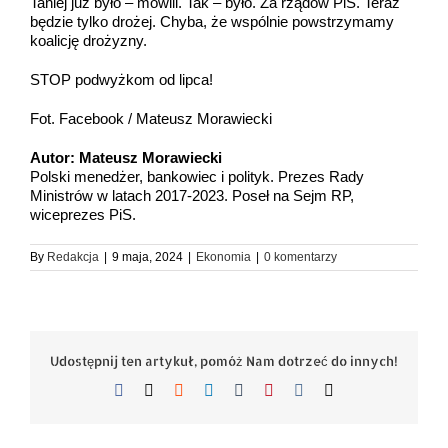
Taniej już było – mówili. Tak – było. Za rządów PiS. Teraz
będzie tylko drożej. Chyba, że wspólnie powstrzymamy
koalicję drożyzny.
STOP podwyżkom od lipca!
Fot. Facebook / Mateusz Morawiecki
Autor: Mateusz Morawiecki
Polski menedżer, bankowiec i polityk. Prezes Rady
Ministrów w latach 2017-2023. Poseł na Sejm RP,
wiceprezes PiS.
By
Redakcja
|
9 maja, 2024
|
Ekonomia
|
0 komentarzy
Udostępnij ten artykuł, pomóż Nam dotrzeć do innych!
Facebook
X
Reddit
LinkedIn
Tumblr
Pinterest
Vk
Email