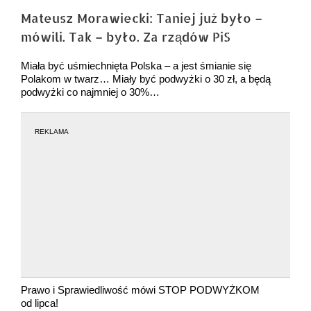
większy
Mateusz Morawiecki: Taniej już było –
obrazek
mówili. Tak – było. Za rządów PiS
Miała być uśmiechnięta Polska – a jest śmianie się
Polakom w twarz… Miały być podwyżki o 30 zł, a będą
podwyżki co najmniej o 30%…
REKLAMA
Prawo i Sprawiedliwość mówi STOP PODWYŻKOM
od lipca!