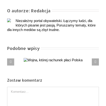
O autorze:
Redakcja
Niezależny portal obywatelski. Łączymy ludzi, dla
których pisanie jest pasją. Poruszamy tematy, które
dla innych mediów są zbyt trudne.
Podobne wpisy
hunek płaci
Piłsudski oddawał honory powstańcom. III
RP wypłaca miliardy byłym esbekom
Zostaw komentarz
Comment