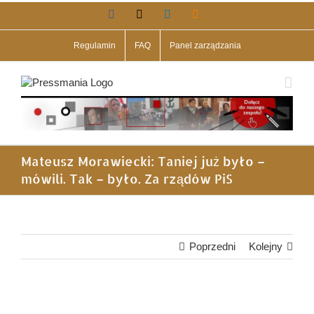
Przejdź
Facebook
X
LinkedIn
Blogger
do
zawartości
Regulamin
FAQ
Panel zarządzania
Mateusz Morawiecki: Taniej już było –
mówili. Tak – było. Za rządów PiS
Poprzedni
Kolejny
Pokaż