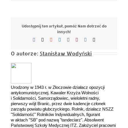
Udostępnij ten artykuł, pomóż Nam dotrzeć do
innych!
Facebook
X
Reddit
LinkedIn
Tumblr
Pinterest
Vk
Email
O autorze:
Stanisław Wodyński
Urodzony w 1943 r. w Złoczowie działacz opozycji
antykomunistycznej. Kawaler Krzyża Wolności
i Solidarności, Samorządowiec, wieloletni radny,
pierwszy wójt Branic, przez dwie kadencje członek
zarządu powiatu głubczyckiego. Rolnik, działacz NSZZ
"Solidarność" Rolników Indywidualnych, figurant
w aktach "SB" pod nazwą "tandeciarz". Absolwent
Państwowej Szkoły Medycznej ITZ. Założyciel pracowni