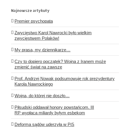
Najnowsze artykuły
Premier psychopata
Zwycięstwo Karol Nawrocki było wielkim
zwycięstwem Polaków!
My prasa, my dziennikarze…
Czy to dopiero początek? Wojna z Iranem może
zmienić świat na zawsze
Prof. Andrzej Nowak podsumowuje rok prezydentury
Karola Nawrockiego
Wojna, do której nie doszło…
Piłsudski oddawał honory powstańcom. III
RP wypłaca miliardy byłym esbekom
Deforma sądów uderzyła w PiS