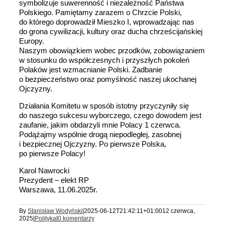
symbolizuje suwerenność i niezależność Państwa
Polskiego. Pamiętamy zarazem o Chrzcie Polski,
do którego doprowadził Mieszko I, wprowadzając nas
do grona cywilizacji, kultury oraz ducha chrześcijańskiej
Europy.
Naszym obowiązkiem wobec przodków, zobowiązaniem
w stosunku do współczesnych i przyszłych pokoleń
Polaków jest wzmacnianie Polski. Zadbanie
o bezpieczeństwo oraz pomyślność naszej ukochanej
Ojczyzny.
Działania Komitetu w sposób istotny przyczyniły się
do naszego sukcesu wyborczego, czego dowodem jest
zaufanie, jakim obdarzyli mnie Polacy 1 czerwca.
Podążajmy wspólnie drogą niepodległej, zasobnej
i bezpiecznej Ojczyzny. Po pierwsze Polska,
po pierwsze Polacy!
Karol Nawrocki
Prezydent – elekt RP
Warszawa, 11.06.2025r.
By
Stanisław Wodyński
|
2025-06-12T21:42:11+01:00
12 czerwca,
2025
|
Polityka
|
0 komentarzy