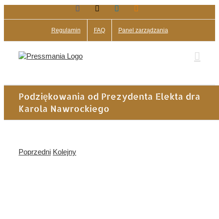
Facebook
X
LinkedIn
Blogger
Przejdź
do
zawartości
Regulamin
FAQ
Panel zarządzania
Podziękowania od Prezydenta Elekta dra
Karola Nawrockiego
Poprzedni
Kolejny
Pokaż
większy
obrazek