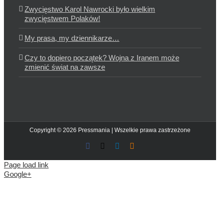
Zwycięstwo Karol Nawrocki było wielkim
zwycięstwem Polaków!
My prasa, my dziennikarze…
Czy to dopiero początek? Wojna z Iranem może
zmienić świat na zawsze
Copyright © 2026 Pressmania | Wszelkie prawa zastrzeżone
Facebook
X
LinkedIn
Blogger
Page load link
Google+