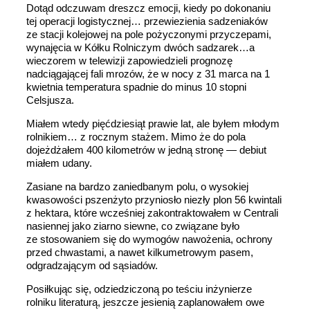
Dotąd odczuwam dreszcz emocji, kiedy po dokonaniu
tej operacji logistycznej… przewiezienia sadzeniaków
ze stacji kolejowej na pole pożyczonymi przyczepami,
wynajęcia w Kółku Rolniczym dwóch sadzarek…a
wieczorem w telewizji zapowiedzieli prognozę
nadciągającej fali mrozów, że w nocy z 31 marca na 1
kwietnia temperatura spadnie do minus 10 stopni
Celsjusza.
Miałem wtedy pięćdziesiąt prawie lat, ale byłem młodym
rolnikiem… z rocznym stażem. Mimo że do pola
dojeżdżałem 400 kilometrów w jedną stronę — debiut
miałem udany.
Zasiane na bardzo zaniedbanym polu, o wysokiej
kwasowości pszenżyto przyniosło niezły plon 56 kwintali
z hektara, które wcześniej zakontraktowałem w Centrali
nasiennej jako ziarno siewne, co związane było
ze stosowaniem się do wymogów nawożenia, ochrony
przed chwastami, a nawet kilkumetrowym pasem,
odgradzającym od sąsiadów.
Posiłkując się, odziedziczoną po teściu inżynierze
rolniku literaturą, jeszcze jesienią zaplanowałem owe