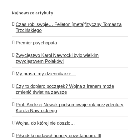
Najnowsze artykuły
Czas robi swoje… Felieton [meta]fizyczny Tomasza
Trzcińskiego
Premier psychopata
Zwycięstwo Karol Nawrocki było wielkim
zwycięstwem Polaków!
My prasa, my dziennikarze…
Czy to dopiero początek? Wojna z Iranem może
zmienić świat na zawsze
Prof. Andrzej Nowak podsumowuje rok prezydentury
Karola Nawrockiego
Wojna, do której nie doszło…
Piłsudski oddawał honory powstańcom. III