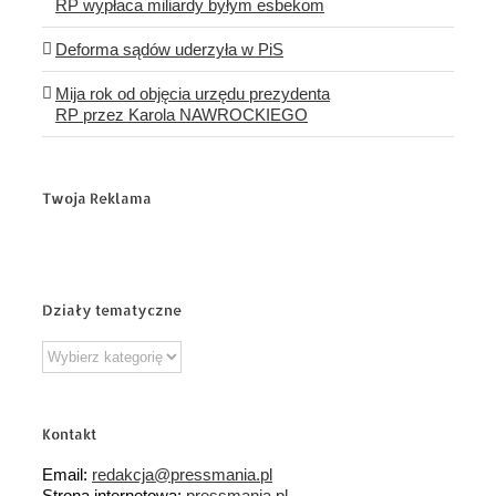
RP wypłaca miliardy byłym esbekom
Deforma sądów uderzyła w PiS
Mija rok od objęcia urzędu prezydenta
RP przez Karola NAWROCKIEGO
Twoja Reklama
Działy tematyczne
Działy
tematyczne
Kontakt
Email:
redakcja@pressmania.pl
Strona internetowa:
pressmania.pl