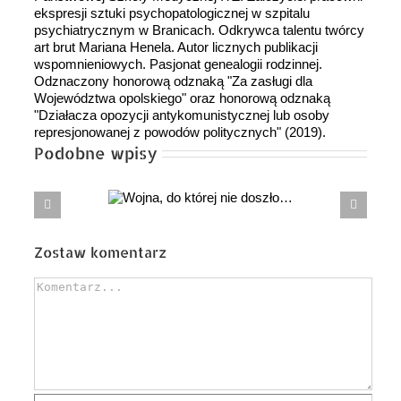
ekspresji sztuki psychopatologicznej w szpitalu
psychiatrycznym w Branicach. Odkrywca talentu twórcy
art brut Mariana Henela. Autor licznych publikacji
wspomnieniowych. Pasjonat genealogii rodzinnej.
Odznaczony honorową odznaką "Za zasługi dla
Województwa opolskiego" oraz honorową odznaką
"Działacza opozycji antykomunistycznej lub osoby
represjonowanej z powodów politycznych" (2019).
Podobne wpisy
Wojna,
Czy naprawdę dziś powinniśmy mówić
ej nie doszło…
o rozwiązaniu PGZ?
Zostaw komentarz
Comment