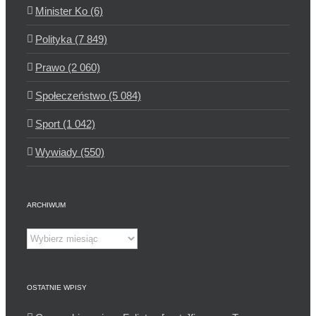
Minister Ko (6)
Polityka (7 849)
Prawo (2 060)
Społeczeństwo (5 084)
Sport (1 042)
Wywiady (550)
ARCHIWUM
Archiwum
OSTATNIE WPISY