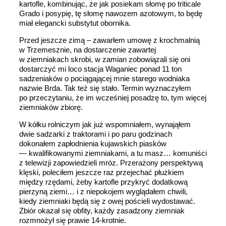
kartofle, kombinując, że jak posiekam słomę po triticale
Grado i posypię, tę słomę nawozem azotowym, to będę
miał elegancki substytut obornika.
Przed jeszcze zimą – zawarłem umowę z krochmalnią
w Trzemesznie, na dostarczenie zawartej
w ziemniakach skrobi, w zamian zobowiązali się oni
dostarczyć mi loco stacja Waganiec ponad 11 ton
sadzeniaków o pociągającej mnie starego wodniaka
nazwie Brda. Tak też się stało. Termin wyznaczyłem
po przeczytaniu, że im wcześniej posadzę to, tym więcej
ziemniaków zbiorę.
W kółku rolniczym jak już wspomniałem, wynająłem
dwie sadzarki z traktorami i po paru godzinach
dokonałem zapłodnienia kujawskich piasków
— kwalifikowanymi ziemniakami, a tu masz… komuniści
z telewizji zapowiedzieli mróz. Przerażony perspektywą
klęski, poleciłem jeszcze raz przejechać płużkiem
między rzędami, żeby kartofle przykryć dodatkową
pierzyną ziemi… i z niepokojem wyglądałem chwili,
kiedy ziemniaki będą się z owej pościeli wydostawać.
Zbiór okazał się obfity, każdy zasadzony ziemniak
rozmnożył się prawie 14-krotnie.