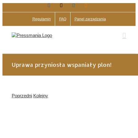
Facebook
X
LinkedIn
Blogger
Przejdź
do
zawartości
Regulamin
FAQ
Panel zarządzania
Uprawa przyniosła wspaniały plon!
Poprzedni
Kolejny
Pokaż
większy
obrazek