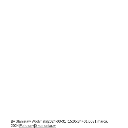
By
Stanisław Wodyński
|
2024-03-31T15:05:34+01:00
31 marca,
2024
|
Felietony
|
0 komentarzy