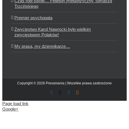
Czas robi swoje… Felieton [meta]fizyczny Tomasza
Trzcińskiego
Premier psychopata
Zwycięstwo Karol Nawrocki było wielkim
zwycięstwem Polaków!
My prasa, my dziennikarze…
Copyright © 2026 Pressmania | Wszelkie prawa zastrzeżone
Facebook
X
LinkedIn
Blogger
Page load link
Google+