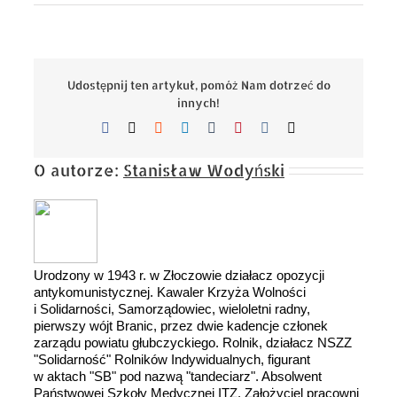
Udostępnij ten artykuł, pomóż Nam dotrzeć do
innych!
Facebook
X
Reddit
LinkedIn
Tumblr
Pinterest
Vk
Email
O autorze:
Stanisław Wodyński
Urodzony w 1943 r. w Złoczowie działacz opozycji
antykomunistycznej. Kawaler Krzyża Wolności
i Solidarności, Samorządowiec, wieloletni radny,
pierwszy wójt Branic, przez dwie kadencje członek
zarządu powiatu głubczyckiego. Rolnik, działacz NSZZ
"Solidarność" Rolników Indywidualnych, figurant
w aktach "SB" pod nazwą "tandeciarz". Absolwent
Państwowej Szkoły Medycznej ITZ. Założyciel pracowni