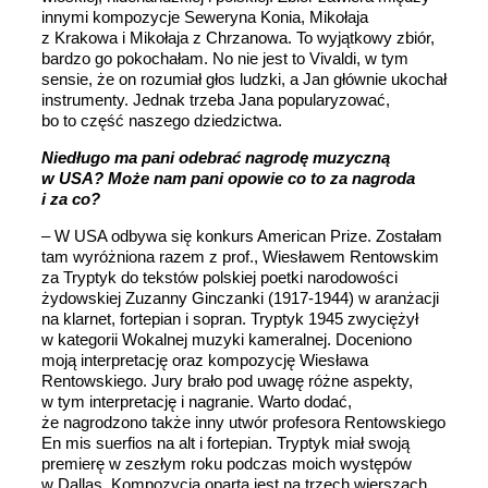
innymi kompozycje Seweryna Konia, Mikołaja
z Krakowa i Mikołaja z Chrzanowa. To wyjątkowy zbiór,
bardzo go pokochałam. No nie jest to Vivaldi, w tym
sensie, że on rozumiał głos ludzki, a Jan głównie ukochał
instrumenty. Jednak trzeba Jana popularyzować,
bo to część naszego dziedzictwa.
Niedługo ma pani odebrać nagrodę muzyczną
w USA? Może nam pani opowie co to za nagroda
i za co?
– W USA odbywa się konkurs American Prize. Zostałam
tam wyróżniona razem z prof., Wiesławem Rentowskim
za Tryptyk do tekstów polskiej poetki narodowości
żydowskiej Zuzanny Ginczanki (1917-1944) w aranżacji
na klarnet, fortepian i sopran. Tryptyk 1945 zwyciężył
w kategorii Wokalnej muzyki kameralnej. Doceniono
moją interpretację oraz kompozycję Wiesława
Rentowskiego. Jury brało pod uwagę różne aspekty,
w tym interpretację i nagranie. Warto dodać,
że nagrodzono także inny utwór profesora Rentowskiego
En mis suerfios na alt i fortepian. Tryptyk miał swoją
premierę w zeszłym roku podczas moich występów
w Dallas. Kompozycja oparta jest na trzech wierszach