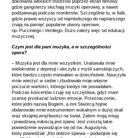
dokonania włoskich mistrzów poprzez ekran filmowy
gdzie gangsterzy słuchają muzyki operowej, a nawet
podśpiewują podczas morderstw. Szczególnie tu, w Italii,
gdzie prawie wszyscy od najmłodszego do najstarszego
znają na pamięć popularne utwory operowe,
np. Pucciniego i Verdiego. Dużo zależy więc od edukacji
muzycznej.
Czym jest dla pani muzyka, a w szczególności
opera?
– Muzyka jest dla mnie wszystkim. Uratowała mnie
wielokrotnie z depresji i uleczyła z myśli samobójczych,
które bardzo często miewałam w dzieciństwie. Nauczyła
mnie wierzyć w siebie i zbudowała moje własne
poczucie wartości, którego kiedyś nie posiadałam.
Podczas koncertów czuję się szczęśliwa, gdyż mam
szansę przekazać ludziom emocje. Przeznaczenie,
które jedni nazwą Bogiem, a inni Stwórcą hojnie
obdarowało mnie instrumentem wokalnym o dużej skali
oraz skrajnej wrażliwości na świat. Zatem moją misją
i prawdziwą miłością jest śpiew. Jest zresztą takie
powiedzenie wywodzące się od św. Augustyna,
który powiedział: „Kto dobrze śpiewa – podwójnie się