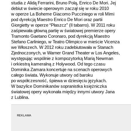
studia z Alidą Ferrarini, Bruno Polą, Enrico De Mori. Jej
debiut w świecie operowym zaczął się w roku 2010
w operze La Boheme Giacomo Pucciniego w roli Mimi
pod dyrekcją Maestro Enrico De Mori oraz partii
Giorgietty w operze “Płaszcz” (Il tabarro). W 2011 roku
zaśpiewała główną partię w światowej premierze opery
Tramonto Gaetano Coronaro, pod dyrekcją Maestro
Stefano Carliniego, w Teatro Olimpico w mieście Vicenza
we Włoszech. W 2012 roku zadebiutowała w Stanach
Zjednoczonych, w Warner Grand Theater w Los Angeles,
występując wspólnie z kompozytorką Marią Newman
i orkiestrą kameralną z Holywood. Od tego czasu
Dominika Zamara koncertuje na scenach operowych
całego świata. Wykonuje utwory od baroku
po współczesność, śpiewa w dziesięciu językach.
W bazylice Dominikanów sopranistka księżniczka
światowej opery wykonała między innymi utwory Jana
z Lublina.
REKLAMA