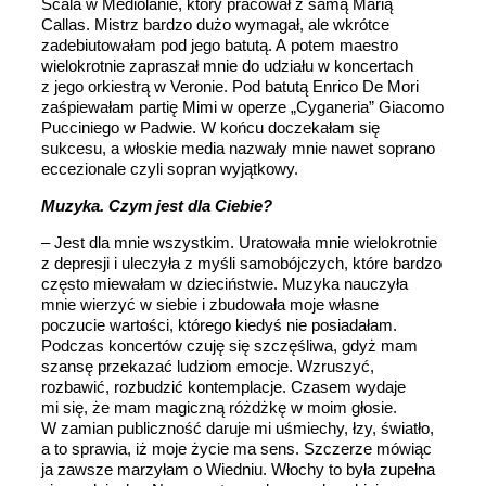
Scala w Mediolanie, który pracował z samą Marią
Callas. Mistrz bardzo dużo wymagał, ale wkrótce
zadebiutowałam pod jego batutą. A potem maestro
wielokrotnie zapraszał mnie do udziału w koncertach
z jego orkiestrą w Veronie. Pod batutą Enrico De Mori
zaśpiewałam partię Mimi w operze „Cyganeria” Giacomo
Pucciniego w Padwie. W końcu doczekałam się
sukcesu, a włoskie media nazwały mnie nawet soprano
eccezionale czyli sopran wyjątkowy.
Muzyka. Czym jest dla Ciebie?
– Jest dla mnie wszystkim. Uratowała mnie wielokrotnie
z depresji i uleczyła z myśli samobójczych, które bardzo
często miewałam w dzieciństwie. Muzyka nauczyła
mnie wierzyć w siebie i zbudowała moje własne
poczucie wartości, którego kiedyś nie posiadałam.
Podczas koncertów czuję się szczęśliwa, gdyż mam
szansę przekazać ludziom emocje. Wzruszyć,
rozbawić, rozbudzić kontemplacje. Czasem wydaje
mi się, że mam magiczną różdżkę w moim głosie.
W zamian publiczność daruje mi uśmiechy, łzy, światło,
a to sprawia, iż moje życie ma sens. Szczerze mówiąc
ja zawsze marzyłam o Wiedniu. Włochy to była zupełna