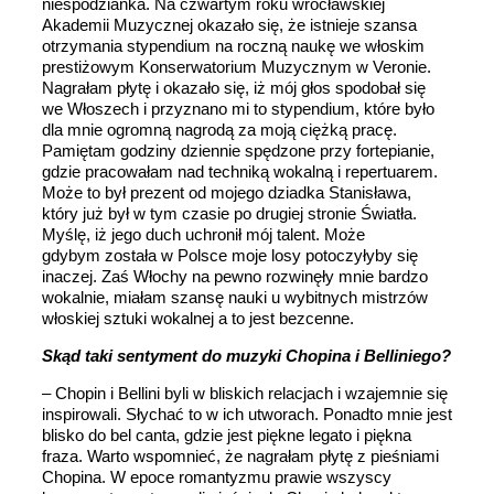
niespodzianka. Na czwartym roku wrocławskiej
Akademii Muzycznej okazało się, że istnieje szansa
otrzymania stypendium na roczną naukę we włoskim
prestiżowym Konserwatorium Muzycznym w Veronie.
Nagrałam płytę i okazało się, iż mój głos spodobał się
we Włoszech i przyznano mi to stypendium, które było
dla mnie ogromną nagrodą za moją ciężką pracę.
Pamiętam godziny dziennie spędzone przy fortepianie,
gdzie pracowałam nad techniką wokalną i repertuarem.
Może to był prezent od mojego dziadka Stanisława,
który już był w tym czasie po drugiej stronie Światła.
Myślę, iż jego duch uchronił mój talent. Może
gdybym została w Polsce moje losy potoczyłyby się
inaczej. Zaś Włochy na pewno rozwinęły mnie bardzo
wokalnie, miałam szansę nauki u wybitnych mistrzów
włoskiej sztuki wokalnej a to jest bezcenne.
Skąd taki sentyment do muzyki Chopina i Belliniego?
– Chopin i Bellini byli w bliskich relacjach i wzajemnie się
inspirowali. Słychać to w ich utworach. Ponadto mnie jest
blisko do bel canta, gdzie jest piękne legato i piękna
fraza. Warto wspomnieć, że nagrałam płytę z pieśniami
Chopina. W epoce romantyzmu prawie wszyscy