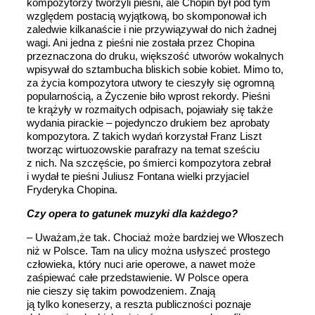
kompozytorzy tworzyli pieśni, ale Chopin był pod tym
względem postacią wyjątkową, bo skomponował ich
zaledwie kilkanaście i nie przywiązywał do nich żadnej
wagi. Ani jedna z pieśni nie została przez Chopina
przeznaczona do druku, większość utworów wokalnych
wpisywał do sztambucha bliskich sobie kobiet. Mimo to,
za życia kompozytora utwory te cieszyły się ogromną
popularnością, a Życzenie biło wprost rekordy. Pieśni
te krążyły w rozmaitych odpisach, pojawiały się także
wydania pirackie – pojedynczo drukiem bez aprobaty
kompozytora. Z takich wydań korzystał Franz Liszt
tworząc wirtuozowskie parafrazy na temat sześciu
z nich. Na szczęście, po śmierci kompozytora zebrał
i wydał te pieśni Juliusz Fontana wielki przyjaciel
Fryderyka Chopina.
Czy opera to gatunek muzyki dla każdego?
– Uważam,że tak. Chociaż może bardziej we Włoszech
niż w Polsce. Tam na ulicy można usłyszeć prostego
człowieka, który nuci arie operowe, a nawet może
zaśpiewać całe przedstawienie. W Polsce opera
nie cieszy się takim powodzeniem. Znają
ją tylko koneserzy, a reszta publiczności poznaje