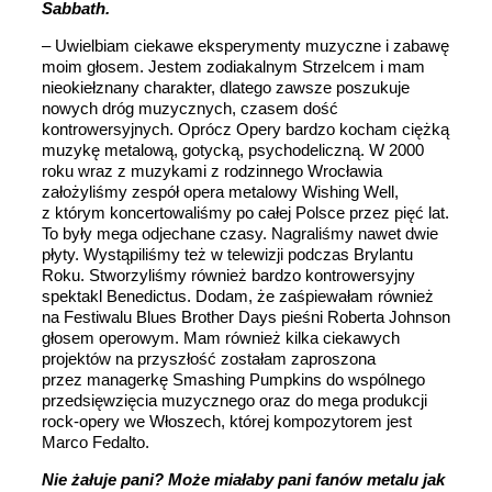
Sabbath.
– Uwielbiam ciekawe eksperymenty muzyczne i zabawę
moim głosem. Jestem zodiakalnym Strzelcem i mam
nieokiełznany charakter, dlatego zawsze poszukuje
nowych dróg muzycznych, czasem dość
kontrowersyjnych. Oprócz Opery bardzo kocham ciężką
muzykę metalową, gotycką, psychodeliczną. W 2000
roku wraz z muzykami z rodzinnego Wrocławia
założyliśmy zespół opera metalowy Wishing Well,
z którym koncertowaliśmy po całej Polsce przez pięć lat.
To były mega odjechane czasy. Nagraliśmy nawet dwie
płyty. Wystąpiliśmy też w telewizji podczas Brylantu
Roku. Stworzyliśmy również bardzo kontrowersyjny
spektakl Benedictus. Dodam, że zaśpiewałam również
na Festiwalu Blues Brother Days pieśni Roberta Johnson
głosem operowym. Mam również kilka ciekawych
projektów na przyszłość zostałam zaproszona
przez managerkę Smashing Pumpkins do wspólnego
przedsięwzięcia muzycznego oraz do mega produkcji
rock-opery we Włoszech, której kompozytorem jest
Marco Fedalto.
Nie żałuje pani? Może miałaby pani fanów metalu jak