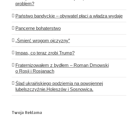
problem?
Państwo bandyckie – obywatel płaci a władza wydaje
Pancerne bohaterstwo
„Śmierć wrogom ojczyzny”
Impas, co teraz zrobi Trump?
Fraternizowałem z bydłem – Roman Dmowski
o Rosji i Rosjanach
Ślad ukraińskiego podziemia na powojennej
lubelszczyźnie.Holeszów i Sosnowica.
Twoja Reklama