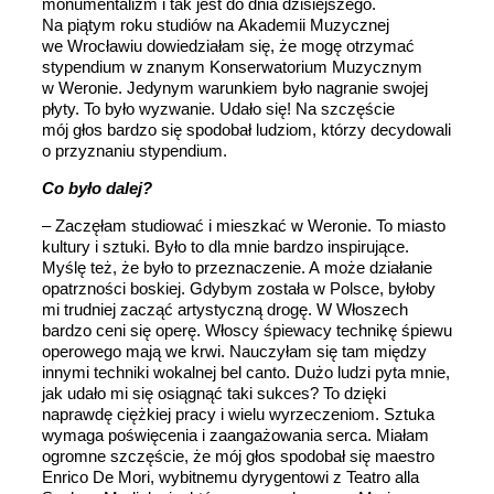
monumentalizm i tak jest do dnia dzisiejszego.
Na piątym roku studiów na Akademii Muzycznej
we Wrocławiu dowiedziałam się, że mogę otrzymać
stypendium w znanym Konserwatorium Muzycznym
w Weronie. Jedynym warunkiem było nagranie swojej
płyty. To było wyzwanie. Udało się! Na szczęście
mój głos bardzo się spodobał ludziom, którzy decydowali
o przyznaniu stypendium.
Co było dalej?
– Zaczęłam studiować i mieszkać w Weronie. To miasto
kultury i sztuki. Było to dla mnie bardzo inspirujące.
Myślę też, że było to przeznaczenie. A może działanie
opatrzności boskiej. Gdybym została w Polsce, byłoby
mi trudniej zacząć artystyczną drogę. W Włoszech
bardzo ceni się operę. Włoscy śpiewacy technikę śpiewu
operowego mają we krwi. Nauczyłam się tam między
innymi techniki wokalnej bel canto. Dużo ludzi pyta mnie,
jak udało mi się osiągnąć taki sukces? To dzięki
naprawdę ciężkiej pracy i wielu wyrzeczeniom. Sztuka
wymaga poświęcenia i zaangażowania serca. Miałam
ogromne szczęście, że mój głos spodobał się maestro
Enrico De Mori, wybitnemu dyrygentowi z Teatro alla