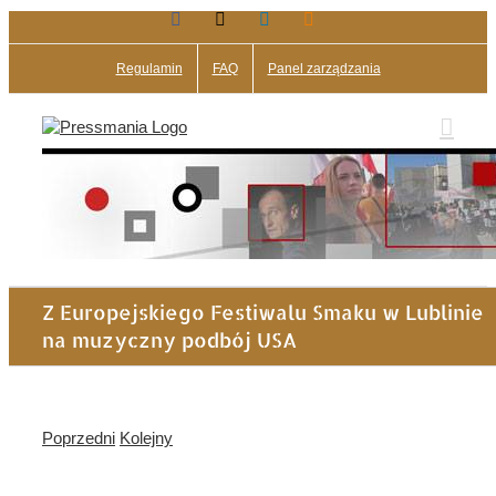
Facebook
X
LinkedIn
Blogger
Przejdź
do
zawartości
Regulamin
FAQ
Panel zarządzania
Z Europejskiego Festiwalu Smaku w Lublinie
na muzyczny podbój USA
Poprzedni
Kolejny
Pokaż
większy