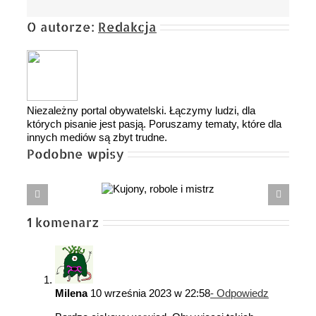
O autorze:
Redakcja
Niezależny portal obywatelski. Łączymy ludzi, dla
których pisanie jest pasją. Poruszamy tematy, które dla
innych mediów są zbyt trudne.
Podobne wpisy
Kujony, robole
„Śmierć
i mistrz
ojcz
1 komenarz
Milena
10 września 2023 w 22:58
- Odpowiedz