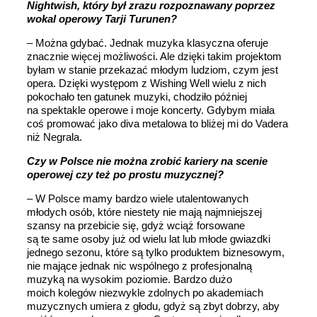
Nightwish, który był zrazu rozpoznawany poprzez
wokal operowy Tarji Turunen?
– Można gdybać. Jednak muzyka klasyczna oferuje
znacznie więcej możliwości. Ale dzięki takim projektom
byłam w stanie przekazać młodym ludziom, czym jest
opera. Dzięki występom z Wishing Well wielu z nich
pokochało ten gatunek muzyki, chodziło później
na spektakle operowe i moje koncerty. Gdybym miała
coś promować jako diva metalowa to bliżej mi do Vadera
niż Negrala.
Czy w Polsce nie można zrobić kariery na scenie
operowej czy też po prostu muzycznej?
– W Polsce mamy bardzo wiele utalentowanych
młodych osób, które niestety nie mają najmniejszej
szansy na przebicie się, gdyż wciąż forsowane
są te same osoby już od wielu lat lub młode gwiazdki
jednego sezonu, które są tylko produktem biznesowym,
nie mające jednak nic wspólnego z profesjonalną
muzyką na wysokim poziomie. Bardzo dużo
moich kolegów niezwykle zdolnych po akademiach
muzycznych umiera z głodu, gdyż są zbyt dobrzy, aby