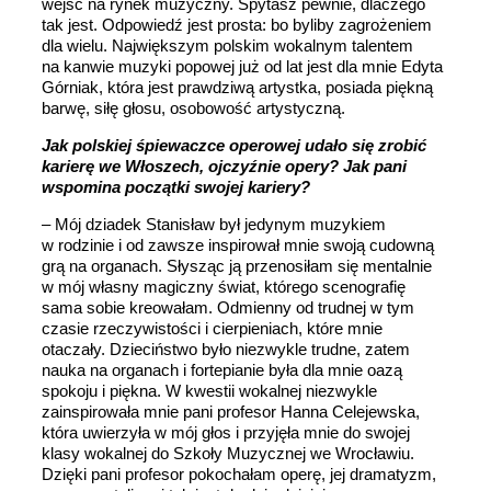
wejść na rynek muzyczny. Spytasz pewnie, dlaczego
tak jest. Odpowiedź jest prosta: bo byliby zagrożeniem
dla wielu. Największym polskim wokalnym talentem
na kanwie muzyki popowej już od lat jest dla mnie Edyta
Górniak, która jest prawdziwą artystka, posiada piękną
barwę, siłę głosu, osobowość artystyczną.
Jak polskiej śpiewaczce operowej udało się zrobić
karierę we Włoszech, ojczyźnie opery? Jak pani
wspomina początki swojej kariery?
– Mój dziadek Stanisław był jedynym muzykiem
w rodzinie i od zawsze inspirował mnie swoją cudowną
grą na organach. Słysząc ją przenosiłam się mentalnie
w mój własny magiczny świat, którego scenografię
sama sobie kreowałam. Odmienny od trudnej w tym
czasie rzeczywistości i cierpieniach, które mnie
otaczały. Dzieciństwo było niezwykle trudne, zatem
nauka na organach i fortepianie była dla mnie oazą
spokoju i piękna. W kwestii wokalnej niezwykle
zainspirowała mnie pani profesor Hanna Celejewska,
która uwierzyła w mój głos i przyjęła mnie do swojej
klasy wokalnej do Szkoły Muzycznej we Wrocławiu.
Dzięki pani profesor pokochałam operę, jej dramatyzm,