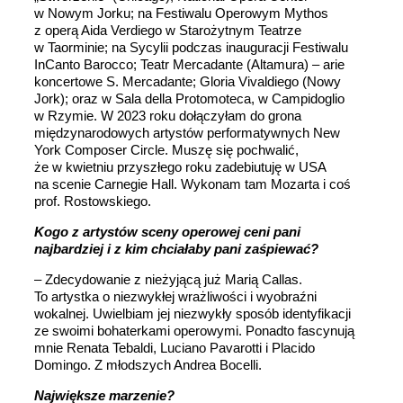
w Nowym Jorku; na Festiwalu Operowym Mythos
z operą Aida Verdiego w Starożytnym Teatrze
w Taorminie; na Sycylii podczas inauguracji Festiwalu
InCanto Barocco; Teatr Mercadante (Altamura) – arie
koncertowe S. Mercadante; Gloria Vivaldiego (Nowy
Jork); oraz w Sala della Protomoteca, w Campidoglio
w Rzymie. W 2023 roku dołączyłam do grona
międzynarodowych artystów performatywnych New
York Composer Circle. Muszę się pochwalić,
że w kwietniu przyszłego roku zadebiutuję w USA
na scenie Carnegie Hall. Wykonam tam Mozarta i coś
prof. Rostowskiego.
Kogo z artystów sceny operowej ceni pani
najbardziej i z kim chciałaby pani zaśpiewać?
– Zdecydowanie z nieżyjącą już Marią Callas.
To artystka o niezwykłej wrażliwości i wyobraźni
wokalnej. Uwielbiam jej niezwykły sposób identyfikacji
ze swoimi bohaterkami operowymi. Ponadto fascynują
mnie Renata Tebaldi, Luciano Pavarotti i Placido
Domingo. Z młodszych Andrea Bocelli.
Największe marzenie?