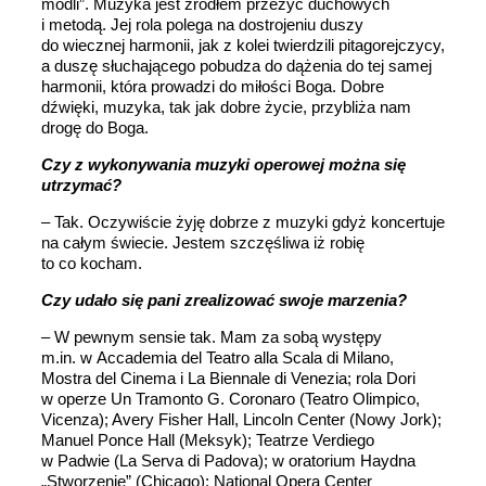
modli”. Muzyka jest źródłem przeżyć duchowych
i metodą. Jej rola polega na dostrojeniu duszy
do wiecznej harmonii, jak z kolei twierdzili pitagorejczycy,
a duszę słuchającego pobudza do dążenia do tej samej
harmonii, która prowadzi do miłości Boga. Dobre
dźwięki, muzyka, tak jak dobre życie, przybliża nam
drogę do Boga.
Czy z wykonywania muzyki operowej można się
utrzymać?
– Tak. Oczywiście żyję dobrze z muzyki gdyż koncertuje
na całym świecie. Jestem szczęśliwa iż robię
to co kocham.
Czy udało się pani zrealizować swoje marzenia?
– W pewnym sensie tak. Mam za sobą występy
m.in. w Accademia del Teatro alla Scala di Milano,
Mostra del Cinema i La Biennale di Venezia; rola Dori
w operze Un Tramonto G. Coronaro (Teatro Olimpico,
Vicenza); Avery Fisher Hall, Lincoln Center (Nowy Jork);
Manuel Ponce Hall (Meksyk); Teatrze Verdiego
w Padwie (La Serva di Padova); w oratorium Haydna
„Stworzenie” (Chicago); National Opera Center