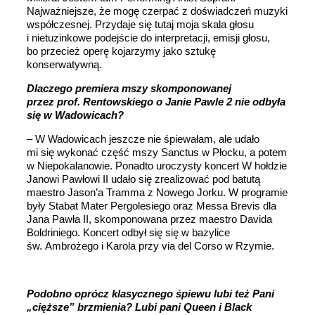
Najważniejsze, że mogę czerpać z doświadczeń muzyki
współczesnej. Przydaje się tutaj moja skala głosu
i nietuzinkowe podejście do interpretacji, emisji głosu,
bo przecież operę kojarzymy jako sztukę
konserwatywną.
Dlaczego premiera mszy skomponowanej
przez prof. Rentowskiego o Janie Pawle 2 nie odbyła
się w Wadowicach?
– W Wadowicach jeszcze nie śpiewałam, ale udało
mi się wykonać część mszy Sanctus w Płocku, a potem
w Niepokalanowie. Ponadto uroczysty koncert W hołdzie
Janowi Pawłowi II udało się zrealizować pod batutą
maestro Jason’a Tramma z Nowego Jorku. W programie
były Stabat Mater Pergolesiego oraz Messa Brevis dla
Jana Pawła II, skomponowana przez maestro Davida
Boldriniego. Koncert odbył się się w bazylice
św. Ambrożego i Karola przy via del Corso w Rzymie.
Podobno oprócz klasycznego śpiewu lubi też Pani
„cięższe” brzmienia? Lubi pani Queen i Black