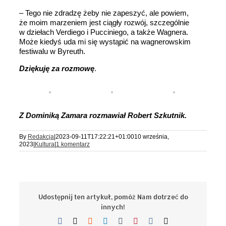
– Tego nie zdradzę żeby nie zapeszyć, ale powiem,
że moim marzeniem jest ciągły rozwój, szczególnie
w dziełach Verdiego i Pucciniego, a także Wagnera.
Może kiedyś uda mi się wystąpić na wagnerowskim
festiwalu w Byreuth.
Dziękuję za rozmowę
.
Z Dominiką Zamara rozmawiał Robert Szkutnik.
By
Redakcja
|
2023-09-11T17:22:21+01:00
10 września,
2023
|
Kultura
|
1 komentarz
Udostępnij ten artykuł, pomóż Nam dotrzeć do
innych!
Facebook
X
Reddit
LinkedIn
Tumblr
Pinterest
Vk
Email