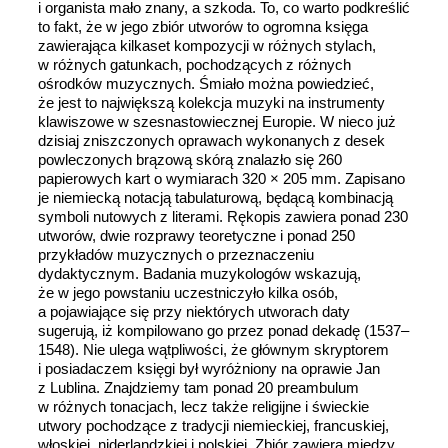
i organista mało znany, a szkoda. To, co warto podkreślić
to fakt, że w jego zbiór utworów to ogromna księga
zawierająca kilkaset kompozycji w różnych stylach,
w różnych gatunkach, pochodzących z różnych
ośrodków muzycznych. Śmiało można powiedzieć,
że jest to największą kolekcja muzyki na instrumenty
klawiszowe w szesnastowiecznej Europie. W nieco już
dzisiaj zniszczonych oprawach wykonanych z desek
powleczonych brązową skórą znalazło się 260
papierowych kart o wymiarach 320 × 205 mm. Zapisano
je niemiecką notacją tabulaturową, będącą kombinacją
symboli nutowych z literami. Rękopis zawiera ponad 230
utworów, dwie rozprawy teoretyczne i ponad 250
przykładów muzycznych o przeznaczeniu
dydaktycznym. Badania muzykologów wskazują,
że w jego powstaniu uczestniczyło kilka osób,
a pojawiające się przy niektórych utworach daty
sugerują, iż kompilowano go przez ponad dekadę (1537‒
1548). Nie ulega wątpliwości, że głównym skryptorem
i posiadaczem księgi był wyróżniony na oprawie Jan
z Lublina. Znajdziemy tam ponad 20 preambulum
w różnych tonacjach, lecz także religijne i świeckie
utwory pochodzące z tradycji niemieckiej, francuskiej,
włoskiej, niderlandzkiej i polskiej. Zbiór zawiera między