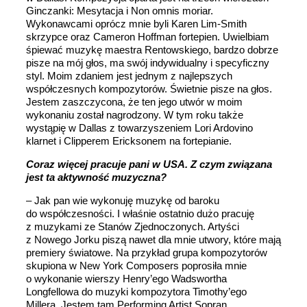
Ginczanki: Mesytacja i Non omnis moriar.
Wykonawcami oprócz mnie byli Karen Lim-Smith
skrzypce oraz Cameron Hoffman fortepien. Uwielbiam
śpiewać muzykę maestra Rentowskiego, bardzo dobrze
pisze na mój głos, ma swój indywidualny i specyficzny
styl. Moim zdaniem jest jednym z najlepszych
współczesnych kompozytorów. Świetnie pisze na głos.
Jestem zaszczycona, że ten jego utwór w moim
wykonaniu został nagrodzony. W tym roku także
wystąpię w Dallas z towarzyszeniem Lori Ardovino
klarnet i Clipperem Ericksonem na fortepianie.
Coraz więcej pracuje pani w USA. Z czym związana
jest ta aktywność muzyczna?
– Jak pan wie wykonuję muzykę od baroku
do współczesności. I właśnie ostatnio dużo pracuję
z muzykami ze Stanów Zjednoczonych. Artyści
z Nowego Jorku piszą nawet dla mnie utwory, które mają
premiery światowe. Na przykład grupa kompozytorów
skupiona w New York Composers poprosiła mnie
o wykonanie wierszy Henry’ego Wadswortha
Longfellowa do muzyki kompozytora Timothy’ego
Millera. Jestem tam Performing Artist Sopran.