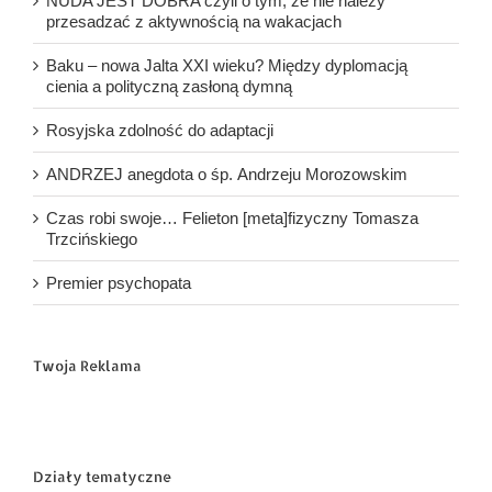
NUDA JEST DOBRA czyli o tym, że nie należy
przesadzać z aktywnością na wakacjach
Baku – nowa Jalta XXI wieku? Między dyplomacją
cienia a polityczną zasłoną dymną
Rosyjska zdolność do adaptacji
ANDRZEJ anegdota o śp. Andrzeju Morozowskim
Czas robi swoje… Felieton [meta]fizyczny Tomasza
Trzcińskiego
Premier psychopata
Twoja Reklama
Działy tematyczne