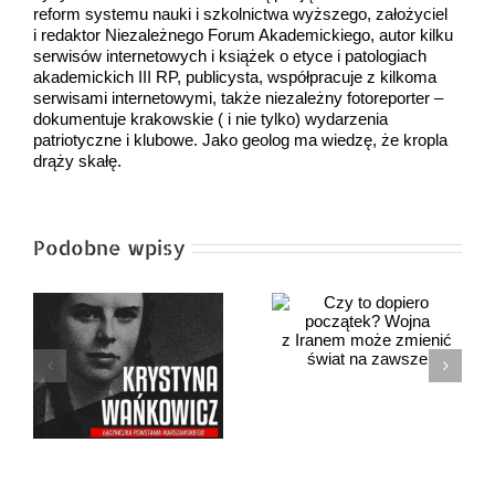
reform systemu nauki i szkolnictwa wyższego, założyciel
i redaktor Niezależnego Forum Akademickiego, autor kilku
serwisów internetowych i książek o etyce i patologiach
akademickich III RP, publicysta, współpracuje z kilkoma
serwisami internetowymi, także niezależny fotoreporter –
dokumentuje krakowskie ( i nie tylko) wydarzenia
patriotyczne i klubowe. Jako geolog ma wiedzę, że kropla
drąży skałę.
Podobne wpisy
Czy to dopiero
Niemieckie
początek? Wojna
ludobójstwo. Rzeź
z Iranem może
Woli
zmienić świat
.
na zawsze