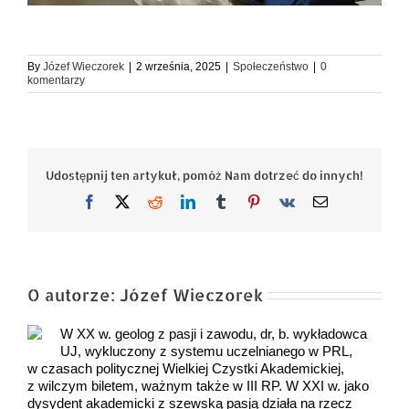
By
Józef Wieczorek
|
2 września, 2025
|
Społeczeństwo
|
0
komentarzy
Udostępnij ten artykuł, pomóż Nam dotrzeć do innych!
Facebook
X
Reddit
LinkedIn
Tumblr
Pinterest
Vk
Email
O autorze:
Józef Wieczorek
W XX w. geolog z pasji i zawodu, dr, b. wykładowca
UJ, wykluczony z systemu uczelnianego w PRL,
w czasach politycznej Wielkiej Czystki Akademickiej,
z wilczym biletem, ważnym także w III RP. W XXI w. jako
dysydent akademicki z szewską pasją działa na rzecz