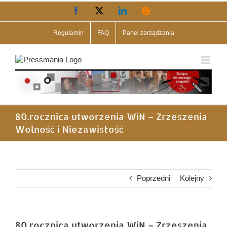
Przejdź
Facebook
X
LinkedIn
Blogger
do
zawartości
Regulamin
FAQ
Panel zarządzania
80.rocznica utworzenia WiN – Zrzeszenia
Wolność i Niezawisłość
Poprzedni
Kolejny
80.rocznica utworzenia WiN – Zrzeszenia