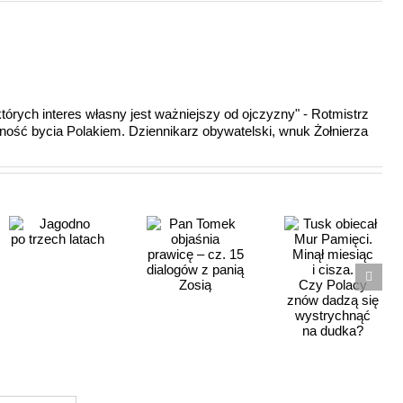
a których interes własny jest ważniejszy od ojczyzny" - Rotmistrz
godność bycia Polakiem. Dziennikarz obywatelski, wnuk Żołnierza
Tusk
Pan Tomek
obiecał Mur
objaśnia
Pamięci.
prawicę –
Minął
cz. 15
miesiąc
dialogów
i cisza.
z panią
Czy Polacy
Zosią
znów dadzą
się
wystrychnąć
na dudka?