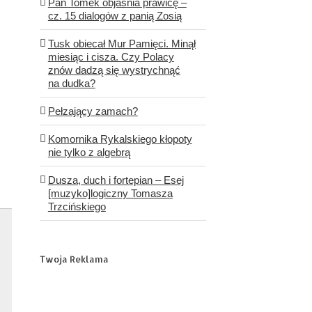
Pan Tomek objaśnia prawicę –
cz. 15 dialogów z panią Zosią
Tusk obiecał Mur Pamięci. Minął
miesiąc i cisza. Czy Polacy
znów dadzą się wystrychnąć
na dudka?
Pełzający zamach?
Komornika Rykalskiego kłopoty
nie tylko z algebrą
Dusza, duch i fortepian – Esej
[muzyko]logiczny Tomasza
Trzcińskiego
Twoja Reklama