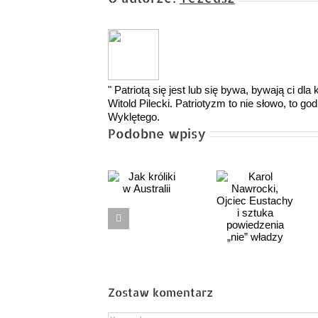
" Patriotą się jest lub się bywa, bywają ci dl
Witold Pilecki. Patriotyzm to nie słowo, to 
Wyklętego.
Podobne wpisy
Karol
Jagodno
Nawrocki,
Jak króliki
po trzech
Ojciec
w Australii
latach
Eustachy
i sztuka
powiedzenia
„nie”
władzy
Zostaw komentarz