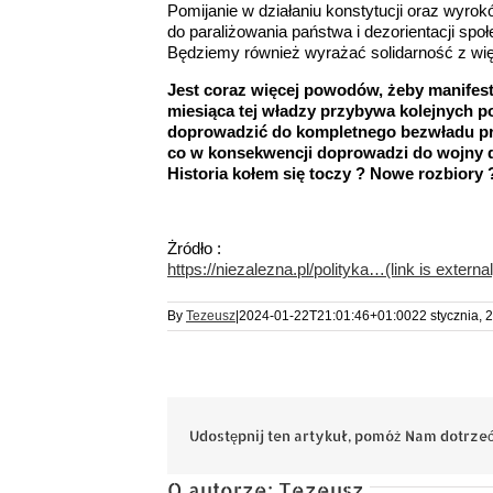
Pomijanie w działaniu konstytucji oraz wyr
do paraliżowania państwa i dezorientacji spo
Będziemy również wyrażać solidarność z w
Jest coraz więcej powodów, żeby manifesto
miesiąca tej władzy przybywa kolejnych p
doprowadzić do kompletnego bezwładu pr
co w konsekwencji doprowadzi do wojny do
Historia kołem się toczy ? Nowe rozbiory 
Żródło :
https://niezalezna.pl/polityka…
(link is external
By
Tezeusz
|
2024-01-22T21:01:46+01:00
22 stycznia, 
Udostępnij ten artykuł, pomóż Nam dotrzeć
O autorze:
Tezeusz