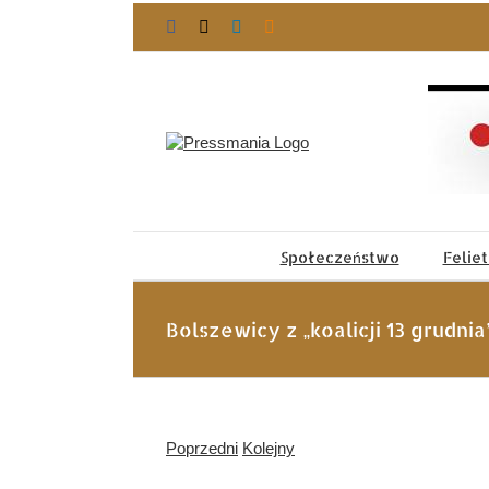
Przejdź
Facebook
X
LinkedIn
Blogger
do
zawartości
Społeczeństwo
Felie
Bolszewicy z „koalicji 13 grudnia
Poprzedni
Kolejny
Pokaż
większy