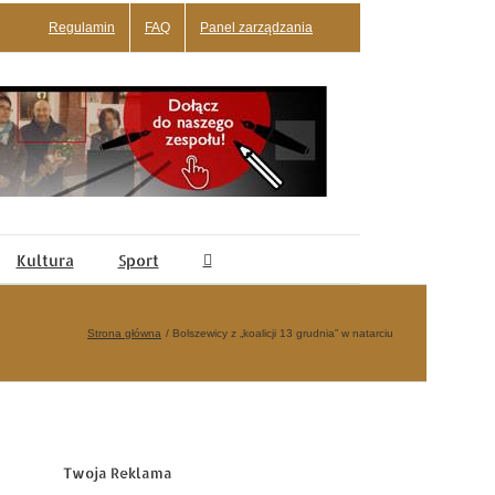
Regulamin
FAQ
Panel zarządzania
Kultura
Sport
Strona główna
Bolszewicy z „koalicji 13 grudnia” w natarciu
Twoja Reklama