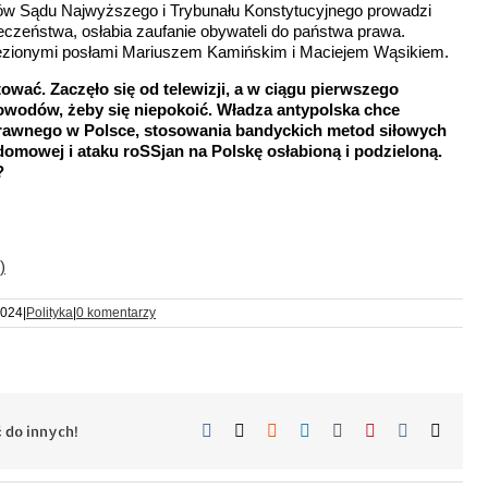
oków Sądu Najwyższego i Trybunału Konstytucyjnego prowadzi
łeczeństwa, osłabia zaufanie obywateli do państwa prawa.
ięzionymi posłami Mariuszem Kamińskim i Maciejem Wąsikiem.
wać. Zaczęło się od telewizji, a w ciągu pierwszego
owodów, żeby się niepokoić. Władza antypolska chce
awnego w Polsce, stosowania bandyckich metod siłowych
mowej i ataku roSSjan na Polskę osłabioną i podzieloną.
?
)
2024
|
Polityka
|
0 komentarzy
Facebook
X
Reddit
LinkedIn
Tumblr
Pinterest
Vk
Email
 do innych!