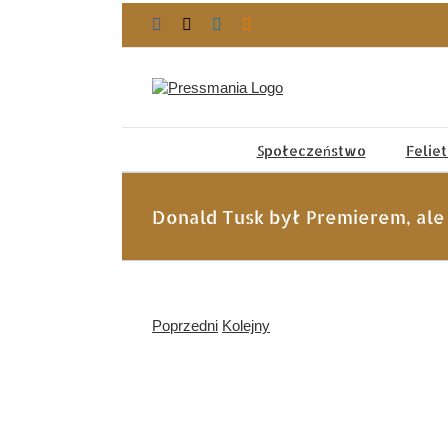
Przejdź
Facebook
X
LinkedIn
Blogger
do
zawartości
Społeczeństwo
Felie
Donald Tusk był Premierem, ale
Poprzedni
Kolejny
Pokaż
większy
obrazek