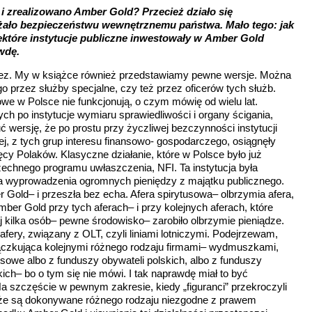
i zrealizowano Amber Gold? Przecież działo się
ażało bezpieczeństwu wewnętrznemu państwa. Mało tego: jak
iektóre instytucje publiczne inwestowały w Amber Gold
wdę.
ez. My w książce również przedstawiamy pewne wersje. Można
o przez służby specjalne, czy też przez oficerów tych służb.
we w Polsce nie funkcjonują, o czym mówię od wielu lat.
ych po instytucje wymiaru sprawiedliwości i organy ścigania,
 wersję, że po prostu przy życzliwej bezczynności instytucji
j, z tych grup interesu finansowo- gospodarczego, osiągnęły
ięcy Polaków. Klasyczne działanie, które w Polsce było już
echnego programu uwłaszczenia, NFI. Ta instytucja była
a wyprowadzenia ogromnych pieniędzy z majątku publicznego.
r Gold– i przeszła bez echa. Afera spirytusowa– olbrzymia afera,
Amber Gold przy tych aferach– i przy kolejnych aferach, które
j kilka osób– pewne środowisko– zarobiło olbrzymie pieniądze.
 afery, związany z OLT, czyli liniami lotniczymi. Podejrzewam,
 pączkująca kolejnymi różnego rodzaju firmami– wydmuszkami,
sowe albo z funduszy obywateli polskich, albo z funduszy
ich– bo o tym się nie mówi. I tak naprawdę miał to być
 szczęście w pewnym zakresie, kiedy „figuranci” przekroczyli
, że są dokonywane różnego rodzaju niezgodne z prawem