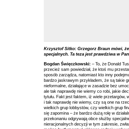
Krzysztof Sitko: Grzegorz Braun mówi, że
specjalnych. Ta teza jest prawdziwa w Pa
Bogdan Święczkowski:
– To, że Donald Tus
przecież sam powiedział, że ktoś mu przest
sposób zarządza, natomiast kto inny podejmuj
bardzo jaskrawym przykładem, że są takie gr
nieformalne, działające w zasadzie bez umo
ale tak naprawdę nie wiemy co robi, jakie d
tytułu. Fakt jest faktem, iż wiele przetargów,
i tak naprawdę nie wiemy, czy są one na rz
wielkich grup lobbystów, czy wielkich grup fi
się zapomina – że bardzo dużą rolę w działa
przekonaniu odgrywają obce służby specjalne
nieracjonalnych decyzji w tym zakresie, zwłas