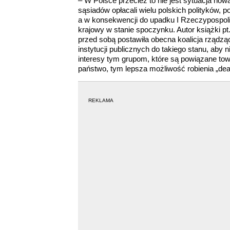
– W Polsce przecież to nie jest sytuacja n
sąsiadów opłacali wielu polskich polityków, 
a w konsekwencji do upadku I Rzeczypospoli
krajowy w stanie spoczynku. Autor książki pt
przed sobą postawiła obecna koalicja rządzą
instytucji publicznych do takiego stanu, aby n
interesy tym grupom, które są powiązane to
państwo, tym lepsza możliwość robienia „dea
REKLAMA