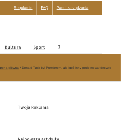
Regulamin
FAQ
Panel zarządzania
Kultura
Sport
trona główna
Donald Tusk był Premierem, ale ktoś inny podejmował decyzje
Twoja Reklama
Najnowsze artykuły