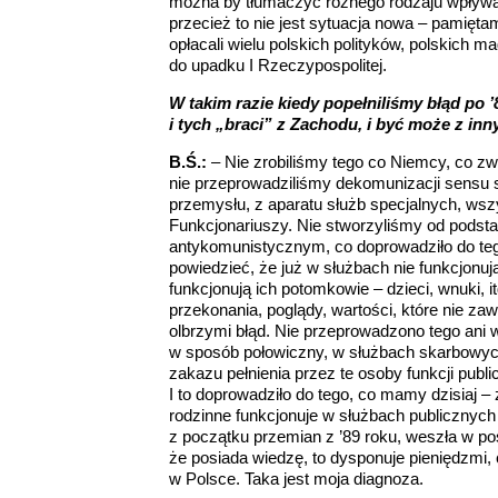
można by tłumaczyć różnego rodzaju wpływam
przecież to nie jest sytuacja nowa – pamię
opłacali wielu polskich polityków, polskich 
do upadku I Rzeczypospolitej.
W takim razie kiedy popełniliśmy błąd po ’8
i tych „braci” z Zachodu, i być może z inn
B.Ś.:
– Nie zrobiliśmy tego co Niemcy, co zwy
nie przeprowadziliśmy dekomunizacji sensu st
przemysłu, z aparatu służb specjalnych, wsz
Funkcjonariuszy. Nie stworzyliśmy od podsta
antykomunistycznym, co doprowadziło do teg
powiedzieć, że już w służbach nie funkcjonu
funkcjonują ich potomkowie – dzieci, wnuki, 
przekonania, poglądy, wartości, które nie za
olbrzymi błąd. Nie przeprowadzono tego ani w
w sposób połowiczny, w służbach skarbowy
zakazu pełnienia przez te osoby funkcji publi
I to doprowadziło do tego, co mamy dzisiaj –
rodzinne funkcjonuje w służbach publicznych
z początku przemian z ’89 roku, weszła w po
że posiada wiedzę, to dysponuje pieniędzmi,
w Polsce. Taka jest moja diagnoza.