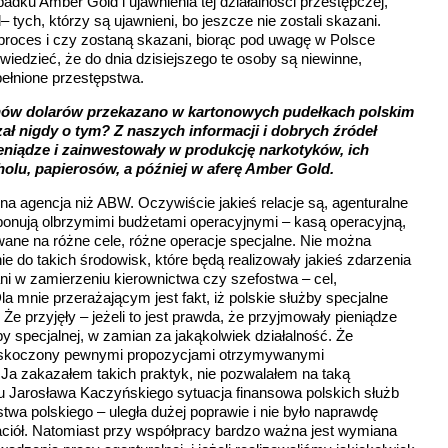
adku Amber Gold i ujawnienia tej działalności przestępczej,
tych, którzy są ujawnieni, bo jeszcze nie zostali skazani.
proces i czy zostaną skazani, biorąc pod uwagę w Polsce
edzieć, że do dnia dzisiejszego te osoby są niewinne,
pełnione przestępstwa.
onów dolarów przekazano w kartonowych pudełkach polskim
ł nigdy o tym? Z naszych informacji i dobrych źródeł
ieniądze i zainwestowały w produkcję narkotyków, ich
holu, papierosów, a później w aferę Amber Gold.
na agencja niż ABW. Oczywiście jakieś relacje są, agenturalne
ponują olbrzymimi budżetami operacyjnymi – kasą operacyjną,
ne na różne cele, różne operacje specjalne. Nie można
e do takich środowisk, które będą realizowały jakieś zdarzenia
ani w zamierzeniu kierownictwa czy szefostwa – cel,
 mnie przerażającym jest fakt, iż polskie służby specjalne
Że przyjęły – jeżeli to jest prawda, że przyjmowały pieniądze
by specjalnej, w zamian za jakąkolwiek działalność. Że
askoczony pewnymi propozycjami otrzymywanymi
. Ja zakazałem takich praktyk, nie pozwalałem na taką
du Jarosława Kaczyńskiego sytuacja finansowa polskich służb
ństwa polskiego – uległa dużej poprawie i nie było naprawdę
aciół. Natomiast przy współpracy bardzo ważna jest wymiana