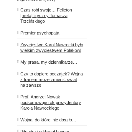
Czas robi swoje… Felieton
[meta]fizyczny Tomasza
Trzcińskiego
Premier psychopata
Zwycięstwo Karol Nawrocki było
wielkim zwycięstwem Polaków!
My prasa, my dziennikarze…
Czy to dopiero początek? Wojna
z Iranem może zmienić świat
na zawsze
Prof. Andrzej Nowak
podsumowuje rok prezydentury
Karola Nawrockiego
Wojna, do której nie doszło…
Piłsudski oddawał honory