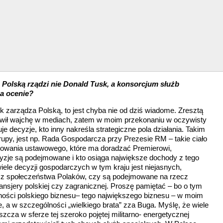
 Polską rządzi nie Donald Tusk, a konsorcjum służb
na ocenie?
k zarządza Polską, to jest chyba nie od dziś wiadome. Zresztą
awił wajchę w mediach, zatem w moim przekonaniu w oczywisty
e decyzje, kto inny nakreśla strategiczne pola działania. Takim
upy, jest np. Rada Gospodarcza przy Prezesie RM – takie ciało
cowania ustawowego, które ma doradzać Premierowi,
ecyzje są podejmowane i kto osiąga największe dochody z tego
 wiele decyzji gospodarczych w tym kraju jest niejasnych,
ecz społeczeństwa Polaków, czy są podejmowane na rzecz
nansjery polskiej czy zagranicznej. Proszę pamiętać – bo o tym
lności polskiego biznesu– tego największego biznesu – w moim
, a w szczególności „wielkiego brata” zza Buga. Myślę, że wiele
zcza w sferze tej szeroko pojętej militarno- energetycznej