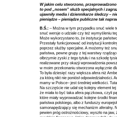
W jakim celu stworzono, przeprowadzono 
to pod „nosem” służb specjalnych i zagr
ujawniły media i dziennikarze śledczy – n
pieniądze – pieniądze publiczne tak napra
B.Ś.:
– Można w tym przypadku snuć wiele t
snuć wersje o udziale czy też wymyśleniu teg
Może wykorzystano to, że instytucje państwo
Przestały funkcjonować od instytucji kontroln
poprzez służby specjalne. A możemy też snuć
państwa, pewne grupy z tej warstwy rządzące
olbrzymie zyski z tego tytułu i na szkodę tys
realizowane przy okazji wprowadzenia powsz
w moim przekonaniu stworzona wyłącznie dl
To była dziesięć razy większa afera niż Ambe
za którą nikt nie poniósł odpowiedzialności. 
mamy w Polsce– jest średniej wielkości. Tuta
Na szczęście nie udał się kolejny element tej
że miała to być taka afera pączkowa, czyli
które miały wyprowadzać kolejne środki finan
państwa polskiego, albo z funduszy europejsk
samonapędzający się mechanizm aferalny. Na
pewien próg ostrożnościowy, wyszło na jaw