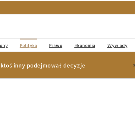
tony
Polityka
Prawo
Ekonomia
Wywiady
 ktoś inny podejmował decyzje
S