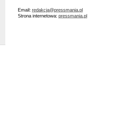
Email:
redakcja@pressmania.pl
Strona internetowa:
pressmania.pl