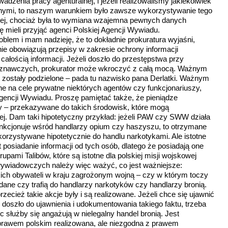
adzenia pracy agenturalnej, i jeżeli realizowaliśmy jakiekolwiek
ionymi, to naszym warunkiem było zawsze wykorzystywanie tego
lepiej, chociaż była to wymiana wzajemna pewnych danych
wkę mieli przyjąć agenci Polskiej Agencji Wywiadu.
oblem i mam nadzieję, że to dokładnie prokuratura wyjaśni,
 nie obowiązują przepisy w zakresie ochrony informacji
ałością informacji. Jeżeli doszło do przestępstwa przy
poznawczych, prokurator może wkroczyć z całą mocą. Ważnym
ak zostały podzielone – pada tu nazwisko pana Derlatki. Ważnym
one na cele prywatne niektórych agentów czy funkcjonariuszy,
gencji Wywiadu. Proszę pamiętać także, że pieniądze
y – przekazywane do takich środowisk, które mogą
ej. Dam taki hipotetyczny przykład: jeżeli PAW czy SWW działa
 funkcjonuje wśród handlarzy opium czy haszyszu, to otrzymane
rzystywane hipotetycznie do handlu narkotykami. Ale istotne
 posiadanie informacji od tych osób, dlatego że posiadają one
pami Talibów, które są istotne dla polskiej misji wojskowej
wywiadowczych należy więc ważyć, co jest ważniejsze:
kich obywateli w kraju zagrożonym wojną – czy w którym toczy
dane czy trafią do handlarzy narkotyków czy handlarzy bronią.
rzecież takie akcje były i są realizowane. Jeżeli chce się ujawnić
doszło do ujawnienia i udokumentowania takiego faktu, trzeba
c służby się angażują w nielegalny handel bronią. Jest
 prawem polskim realizowana, ale niezgodna z prawem