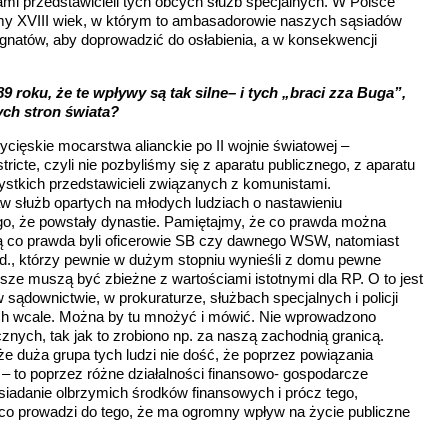
i przedstawicieli tych obcych służb specjalnych. W Polsce
tamy XVIII wiek, w którym to ambasadorowie naszych sąsiadów
magnatów, aby doprowadzić do osłabienia, a w konsekwencji
9 roku, że te wpływy są tak silne– i tych „braci zza Buga”,
ych stron świata?
cięskie mocarstwa alianckie po II wojnie światowej –
ricte, czyli nie pozbyliśmy się z aparatu publicznego, z aparatu
ystkich przedstawicieli związanych z komunistami.
w służb opartych na młodych ludziach o nastawieniu
o, że powstały dynastie. Pamiętajmy, że co prawda można
ją co prawda byli oficerowie SB czy dawnego WSW, natomiast
itd., którzy pewnie w dużym stopniu wynieśli z domu pewne
wsze muszą być zbieżne z wartościami istotnymi dla RP. O to jest
 sądownictwie, w prokuraturze, służbach specjalnych i policji
ch wcale. Można by tu mnożyć i mówić. Nie wprowadzono
cznych, tak jak to zrobiono np. za naszą zachodnią granicą.
 że duża grupa tych ludzi nie dość, że poprzez powiązania
 – to poprzez różne działalności finansowo- gospodarcze
siadanie olbrzymich środków finansowych i prócz tego,
 co prowadzi do tego, że ma ogromny wpływ na życie publiczne