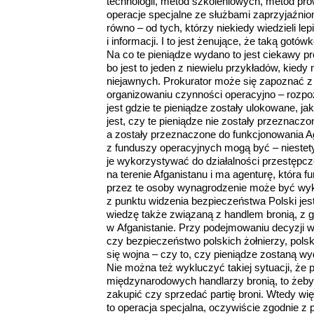
technologii, metod szkoleniowych, metod prow
operacje specjalne ze służbami zaprzyjaźn
równo – od tych, którzy niekiedy wiedzieli 
i informacji. I to jest żenujące, że taką gotó
Na co te pieniądze wydano to jest ciekawy pr
bo jest to jeden z niewielu przykładów, kiedy
niejawnych. Prokurator może się zapoznać z c
organizowaniu czynności operacyjno – roz
jest gdzie te pieniądze zostały ulokowane, j
jest, czy te pieniądze nie zostały przeznacz
a zostały przeznaczone do funkcjonowania A
z funduszy operacyjnych mogą być – niestet
je wykorzystywać do działalności przestępcz
na terenie Afganistanu i ma agenturę, która
przez te osoby wynagrodzenie może być wyko
z punktu widzenia bezpieczeństwa Polski jest
wiedzę także związaną z handlem bronią, z gru
w Afganistanie. Przy podejmowaniu decyzji 
czy bezpieczeństwo polskich żołnierzy, pols
się wojna – czy to, czy pieniądze zostaną wy
Nie można też wykluczyć takiej sytuacji, że p
międzynarodowych handlarzy bronią, to żeby 
zakupić czy sprzedać partię broni. Wtedy wię
to operacja specjalna, oczywiście zgodnie z