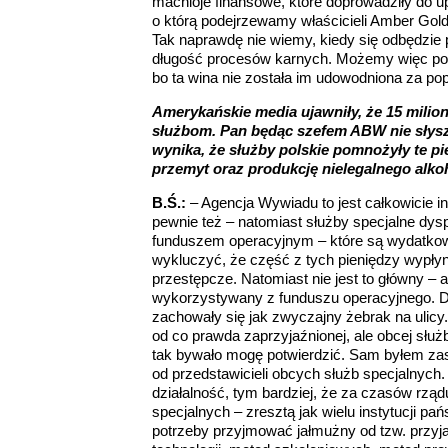
machloje finansowe, które doprowadziły do up
o którą podejrzewamy właścicieli Amber Gold– 
Tak naprawdę nie wiemy, kiedy się odbędzie 
długość procesów karnych. Możemy więc powi
bo ta wina nie została im udowodniona za po
Amerykańskie media ujawniły, że 15 mili
służbom. Pan będąc szefem ABW nie słysza
wynika, że służby polskie pomnożyły te p
przemyt oraz produkcję nielegalnego alko
B.Ś.:
– Agencja Wywiadu to jest całkowicie in
pewnie też – natomiast służby specjalne dys
funduszem operacyjnym – które są wydatkowa
wykluczyć, że część z tych pieniędzy wypłyni
przestępcze. Natomiast nie jest to główny – 
wykorzystywany z funduszu operacyjnego. Dla
zachowały się jak zwyczajny żebrak na ulicy. 
od co prawda zaprzyjaźnionej, ale obcej służ
tak bywało mogę potwierdzić. Sam byłem z
od przedstawicieli obcych służb specjalnych
działalność, tym bardziej, że za czasów rzą
specjalnych – zresztą jak wielu instytucji pa
potrzeby przyjmować jałmużny od tzw. przyj