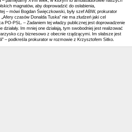
owa – pamiętamy XVIII wiek, w którym to ambasadorowie naszych
polskich magnatów, aby doprowadzić do osłabienia,
tej – mówi Bogdan Święczkowski, były szef ABW, prokurator
. „Afery czasów Donalda Tuska” nie ma złudzeń jaki cel
ca PO-PSL. – Zadaniem tej władzy publicznej jest doprowadzenie
ie działały. Im mniej one działają, tym swobodniej jest realizować
warzysko czy biznesowo z obecnie rządzącymi. Im słabsze jest
li” – podkreśla prokurator w rozmowie z Krzysztofem Sitko.