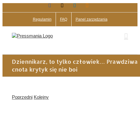
Facebook
X
LinkedIn
Blogger
Przejdź
do
zawartości
Regulamin
FAQ
Panel zarządzania
Dziennikarz, to tylko człowiek… Prawdziwa
cnota krytyk się nie boi
Poprzedni
Kolejny
Pokaż
większy
obrazek