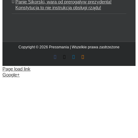
Panie Sikorski, wara od prerogatyw prezydenta!
Konstytucja to nie instrukcja obsługi rządu!
Copyright © 2026 Pressmania | Wszelkie prawa zastrzeżone
Facebook
X
LinkedIn
Blogger
Page load link
Google+