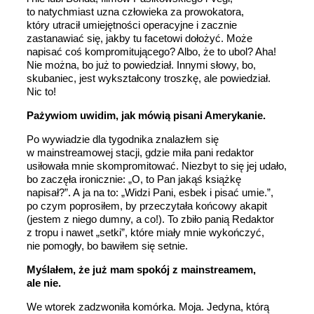
to natychmiast uzna człowieka za prowokatora,
który utracił umiejętności operacyjne i zacznie
zastanawiać się, jakby tu facetowi dołożyć. Może
napisać coś kompromitującego? Albo, że to ubol? Aha!
Nie można, bo już to powiedział. Innymi słowy, bo,
skubaniec, jest wykształcony troszkę, ale powiedział.
Nic to!
Pażywiom uwidim, jak mówią pisani Amerykanie.
Po wywiadzie dla tygodnika znalazłem się
w mainstreamowej stacji, gdzie miła pani redaktor
usiłowała mnie skompromitować. Niezbyt to się jej udało,
bo zaczęła ironicznie: „O, to Pan jakąś książkę
napisał?”. A ja na to: „Widzi Pani, esbek i pisać umie.”,
po czym poprosiłem, by przeczytała końcowy akapit
(jestem z niego dumny, a co!). To zbiło panią Redaktor
z tropu i nawet „setki”, które miały mnie wykończyć,
nie pomogły, bo bawiłem się setnie.
Myślałem, że już mam spokój z mainstreamem,
ale nie.
We wtorek zadzwoniła komórka. Moja. Jedyna, którą