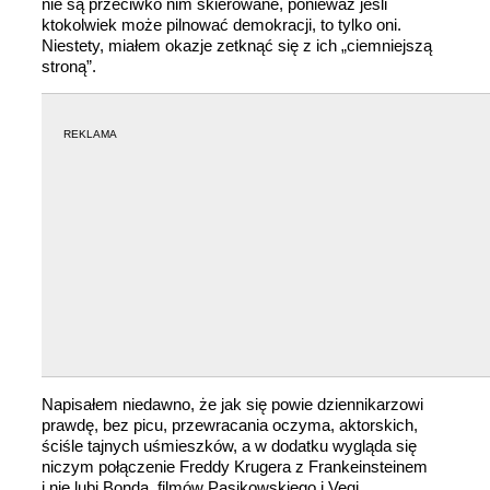
nie są przeciwko nim skierowane, ponieważ jeśli
ktokolwiek może pilnować demokracji, to tylko oni.
Niestety, miałem okazje zetknąć się z ich „ciemniejszą
stroną”.
REKLAMA
Napisałem niedawno, że jak się powie dziennikarzowi
prawdę, bez picu, przewracania oczyma, aktorskich,
ściśle tajnych uśmieszków, a w dodatku wygląda się
niczym połączenie Freddy Krugera z Frankeinsteinem
i nie lubi Bonda, filmów Pasikowskiego i Vegi,