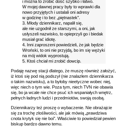
i można to zrobić dość szybko i łatwo.
W mojej dawnej pracy były to wprawki dla
nowo przyjętych i ustalali oni adresy
w godzinę i to bez „piętnastek”.
3. Młody dziennikarz, napalił się,
ale nie uzgodnił ze starszymi, a oni, jak
usłyszeli nazwisko, to opieprzyli go i biedak
musiał grać idiotę.
4. Inni zaproszeni powiedzieli, że jak będzie
Wroński, to oni nie przyjdą, bo im się wężyki
na mój widok wyprostują.
5. Ktoś chciał mi zrobić dowcip.
Podaję nazwę stacji dlatego, że muszę również założyć,
iż ktoś się pod nią podszył (nie znalazłem dziennikarza
o takim nazwisku), a to byłoby nieetyczne wobec niej,
więc niech o tym wie. Poza tym, niech TVN nie obawia
się, bo ja wcale nie chce psuć ich wspaniałych wnętrz,
pełnych ładnych ludzi i przedmiotów, swoją osobą.
Dziennikarzy też proszę o wybaczenie. Nie obrażajcie
się za trochę złośliwości, ale jak mówią „prawdziwa
cnota krytyk się nie boi”. Właściwie to powiedział pewien
biskup bardzo dawno temu.