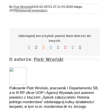
By
Piotr Wroński
|
2016-02-26T21:37:11+01:00
26 lutego,
2016
|
Felietony
|
0 komentarzy
Udostępnij ten artykuł, pomóż Nam dotrzeć do
innych!
Facebook
X
Reddit
LinkedIn
Tumblr
Pinterest
Vk
Email
O autorze:
Piotr Wroński
Pułkownik Piotr Wroński, pracownik I Departamentu SB,
a w III RP oficer UOP i Agencji Wywiadu jest autorem
powieści z kluczem „Spisek założycielski. Historia
jednego morderstwa” odsłaniającej kulisy działalności
bezpieki, w tym m.in. morderstwa bł. ks Jerzego