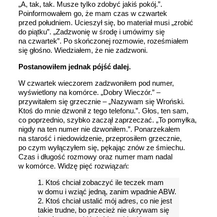
„A, tak, tak. Musze tylko zdobyć jakiś pokój.”.
Poinformowałem go, że mam czas w czwartek
przed południem. Ucieszył się, bo materiał musi „zrobić
do piątku”. „Zadzwonię w środę i umówimy się
na czwartek”. Po skończonej rozmowie, roześmiałem
się głośno. Wiedziałem, że nie zadzwoni.
Postanowiłem jednak pójść dalej.
W czwartek wieczorem zadzwoniłem pod numer,
wyświetlony na komórce. „Dobry Wieczór.” –
przywitałem się grzecznie – „Nazywam się Wroński.
Ktoś do mnie dzwonił z tego telefonu.”. Głos, ten sam,
co poprzednio, szybko zaczął zaprzeczać. „To pomyłka,
nigdy na ten numer nie dzwoniłem.”. Ponarzekałem
na starość i niedowidzenie, przeprosiłem grzecznie,
po czym wyłączyłem się, pękając znów ze śmiechu.
Czas i długość rozmowy oraz numer mam nadal
w komórce. Widzę pięć rozwiązań:
1. Ktoś chciał zobaczyć ile teczek mam
w domu i wziąć jedną, zanim wpadnie ABW.
2. Ktoś chciał ustalić mój adres, co nie jest
takie trudne, bo przecież nie ukrywam się