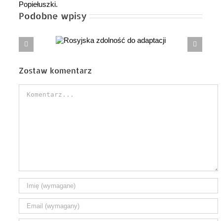
Popiełuszki.
Podobne wpisy
 zdolność
Wojn
aptacji
do której ni
Zostaw komentarz
Comment