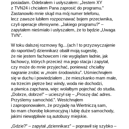
posiadam. Odebrałem i usłyszałem: „Jestem XY
z TVN24 i chciałem Pana zaprosić do programu.”
Zastanowiło mnie skąd ma mój numer telefonu,
lecz zawsze lubiłem rozpoznawać bojem przeciwnika,
czyli operacje ofensywne. „Jakiego programu?” –
zapytałem nieśmiało i usłyszałem, że to będzie „Uwaga
TVN”.
W toku dalszej rozmowy fig…(ach ! to przyzwyczajenie
do raportów!) dziennikarz obalił moją sugestię,
że nie jestem fachowcem i nie wyglądam ładnie, jak
fachowcy, których przecież ma jego stacja i zapytał,
czy może do mnie przyjechać, ponieważ chciałby
nagranie zrobic w „moim środowisku”. Uśmiechnąłem
się w duchu i powiedziałem , że mieszkanko mam małe,
na trzecim piętrze bez windy, woda nie dochodzi,
a piwnica zapchana, więc wolałbym pojechać do studia.
„Dobrze, dobrze!” – ucieszył się – „Proszę dać adres.
Przyślemy samochód.”. Westchnąłem
i zaproponowałem, że przyjadę na Wiertniczą sam,
bo mam chorobę lokomocyjną i lubię duże samochody,
jakimi niewątpliwie są autobusy miejskie.
„Gdzie?” – zapytał „dziennikarz” – poprawił się szybko –