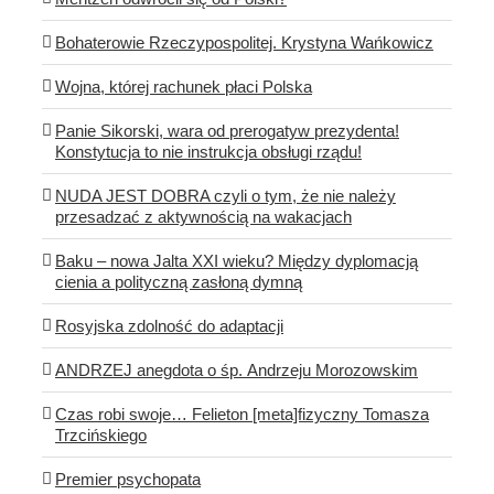
Bohaterowie Rzeczypospolitej. Krystyna Wańkowicz
Wojna, której rachunek płaci Polska
Panie Sikorski, wara od prerogatyw prezydenta!
Konstytucja to nie instrukcja obsługi rządu!
NUDA JEST DOBRA czyli o tym, że nie należy
przesadzać z aktywnością na wakacjach
Baku – nowa Jalta XXI wieku? Między dyplomacją
cienia a polityczną zasłoną dymną
Rosyjska zdolność do adaptacji
ANDRZEJ anegdota o śp. Andrzeju Morozowskim
Czas robi swoje… Felieton [meta]fizyczny Tomasza
Trzcińskiego
Premier psychopata