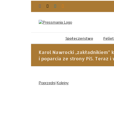
Przejdź
Facebook
X
LinkedIn
Blogger
do
zawartości
Społeczeństwo
Felie
Karol Nawrocki „zakładnikiem” 
i poparcia ze strony PiS. Teraz i
Poprzedni
Kolejny
Pokaż
większy
obrazek