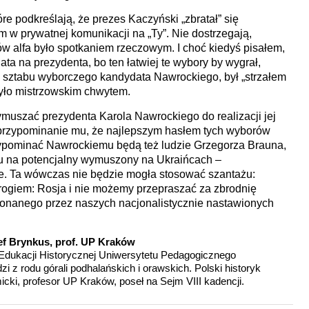
óre podkreślają, że prezes Kaczyński „zbratał” się
 w prywatnej komunikacji na „Ty”. Nie dostrzegają,
ców alfa było spotkaniem rzeczowym. I choć kiedyś pisałem,
a na prezydenta, bo ten łatwiej te wybory by wygrał,
fa sztabu wyborczego kandydata Nawrockiego, był „strzałem
było mistrzowskim chwytem.
ymuszać prezydenta Karola Nawrockiego do realizacji jej
 przypominanie mu, że najlepszym hasłem tych wyborów
przypominać Nawrockiemu będą też ludzie Grzegorza Brauna,
du na potencjalny wymuszony na Ukraińcach –
ie. Ta wówczas nie będzie mogła stosować szantażu:
ogiem: Rosja i nie możemy przepraszać za zbrodnię
konanego przez naszych nacjonalistycznie nastawionych
ef Brynkus, prof. UP Kraków
Edukacji Historycznej Uniwersytetu Pedagogicznego
i z rodu górali podhalańskich i orawskich. Polski historyk
icki, profesor UP Kraków, poseł na Sejm VIII kadencji.