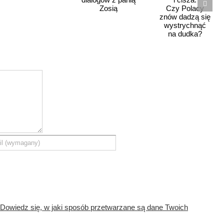
prawicę –
Minął
cz. 15
miesiąc
dialogów
i cisza.
z panią
Czy Polacy
Zosią
znów dadzą
się
wystrychnąć
na dudka?
Dowiedz się, w jaki sposób przetwarzane są dane Twoich