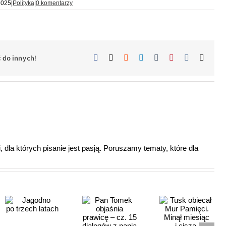
2025
|
Polityka
|
0 komentarzy
Facebook
X
Reddit
LinkedIn
Tumblr
Pinterest
Vk
Email
 do innych!
 dla których pisanie jest pasją. Poruszamy tematy, które dla
Tusk
Pan Tomek
obiecał Mur
objaśnia
Pamięci.