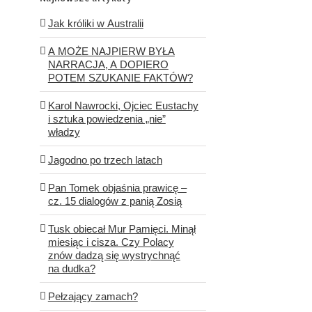
Jak króliki w Australii
A MOŻE NAJPIERW BYŁA
NARRACJA, A DOPIERO
POTEM SZUKANIE FAKTÓW?
Karol Nawrocki, Ojciec Eustachy
i sztuka powiedzenia „nie”
władzy
Jagodno po trzech latach
Pan Tomek objaśnia prawicę –
cz. 15 dialogów z panią Zosią
Tusk obiecał Mur Pamięci. Minął
miesiąc i cisza. Czy Polacy
znów dadzą się wystrychnąć
na dudka?
Pełzający zamach?