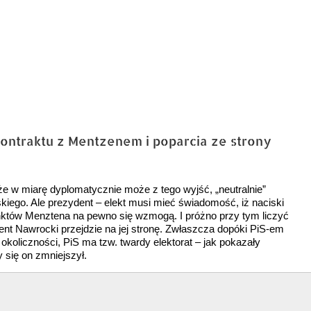
ontraktu z Mentzenem i poparcia ze strony
że w miarę dyplomatycznie może z tego wyjść, „neutralnie”
iego. Ale prezydent – elekt musi mieć świadomość, iż naciski
punktów Menztena na pewno się wzmogą. I próżno przy tym liczyć
ydent Nawrocki przejdzie na jej stronę. Zwłaszcza dopóki PiS-em
koliczności, PiS ma tzw. twardy elektorat – jak pokazały
y się on zmniejszył.