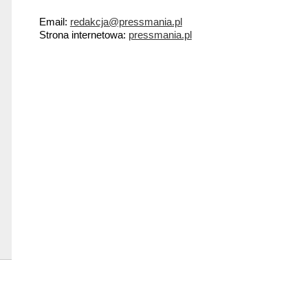
Email:
redakcja@pressmania.pl
Strona internetowa:
pressmania.pl