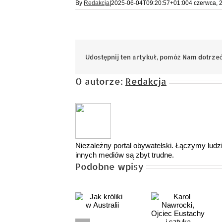
By
Redakcja
|
2025-06-04T09:20:57+01:00
4 czerwca, 
Udostępnij ten artykuł, pomóż Nam dotrzeć
O autorze:
Redakcja
Niezależny portal obywatelski. Łączymy ludzi,
innych mediów są zbyt trudne.
Podobne wpisy
Karol
Jagodno
Nawrocki,
Jak króliki
po trzech