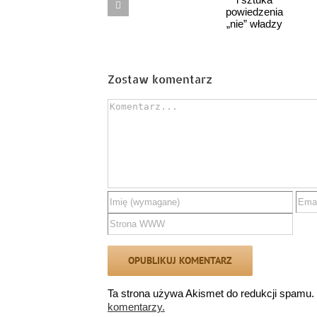
Ojciec
w Australii
latach
Eustachy
i sztuka
powiedzenia
„nie”
władzy
Zostaw komentarz
Comment
Ta strona używa Akismet do redukcji spamu.
komentarzy.