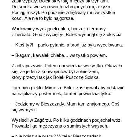
zaskrzypiały. Bolek skrył się między skrzyniami.
Do środka weszło dwóch uzbrojonych mężczyzn.
Pociąg ruszył. Po godzinie zdrętwiały mu wszystkie
kości. Ale nie to było najgorsze.
Wartownicy wyciągnęli chleb, boczek i termosy
z herbatą. Głód zwyciężył. Bolek wysunął się z ukrycia.
– Ktoś ty?! – padło pytanie, a broń już była wycelowana.
– Błagam, kawałek chleba… wszystko powiem.
Zjadł łapczywie. Potem opowiedział wszystko. Okazało
się, że jeden z konwojentów był żołnierzem,
który przeżył tak jak Bolek Puszczę Solską.
Tam było piekło. Mimo że Bolek zasługiwał aby odstawić
na najbliższy posterunek, tamten powiedział tylko:
– Jedziemy w Bieszczady. Mam tam znajomego. Coś
się wymyśli.
Wysiedli w Zagórzu. Po kilku godzinach podjechał wóz.
Prowadził go mężczyzna o sumiastych wąsach.
– Nie boisz się pracy? Witaj w Bieszczadach.