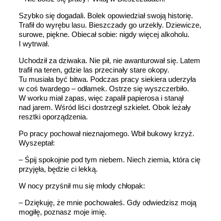
Szybko się dogadali. Bolek opowiedział swoją historię.
Trafił do wyrębu lasu. Bieszczady go urzekły. Dziewicze,
surowe, piękne. Obiecał sobie: nigdy więcej alkoholu.
I wytrwał.
Uchodził za dziwaka. Nie pił, nie awanturował się. Latem
trafił na teren, gdzie las przecinały stare okopy.
Tu musiała być bitwa. Podczas pracy siekiera uderzyła
w coś twardego – odłamek. Ostrze się wyszczerbiło.
W worku miał zapas, więc zapalił papierosa i stanął
nad jarem. Wśród liści dostrzegł szkielet. Obok leżały
resztki oporządzenia.
Po pracy pochował nieznajomego. Wbił bukowy krzyż.
Wyszeptał:
– Śpij spokojnie pod tym niebem. Niech ziemia, która cię
przyjęła, będzie ci lekką.
W nocy przyśnił mu się młody chłopak:
– Dziękuję, że mnie pochowałeś. Gdy odwiedzisz moją
mogiłę, poznasz moje imię.