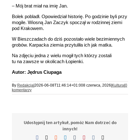
– Mój brat miał na imię Jan.
Bolek pobladł. Opowiedział historię. Po godzinie byli przy
mogile. Wiosną Jan Zaczyk spoczął w rodzinnej ziemi
pod Krakowem.
W Bieszczadach do dziś pozostało wiele bezimiennych
grobów. Karpacka ziemia przytuliła ich jak matka.
Na zdjęciu jedna z wielu mogił tych którzy zostali
tu na zawsze w okolicach Łopienki.
Autor: Jędrus Ciupaga
By
Redakcja
|
2026-06-08T11:46:14+01:00
8 czerwca, 2026
|
Kultura
|
0
komentarzy
Udostępnij ten artykuł, pomóż Nam dotrzeć do
innych!
Facebook
X
Reddit
LinkedIn
Tumblr
Pinterest
Vk
Email