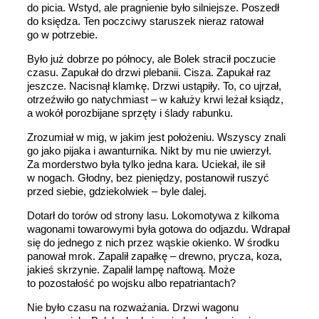
do picia. Wstyd, ale pragnienie było silniejsze. Poszedł
do księdza. Ten poczciwy staruszek nieraz ratował
go w potrzebie.
Było już dobrze po północy, ale Bolek stracił poczucie
czasu. Zapukał do drzwi plebanii. Cisza. Zapukał raz
jeszcze. Nacisnął klamkę. Drzwi ustąpiły. To, co ujrzał,
otrzeźwiło go natychmiast – w kałuży krwi leżał ksiądz,
a wokół porozbijane sprzęty i ślady rabunku.
Zrozumiał w mig, w jakim jest położeniu. Wszyscy znali
go jako pijaka i awanturnika. Nikt by mu nie uwierzył.
Za morderstwo była tylko jedna kara. Uciekał, ile sił
w nogach. Głodny, bez pieniędzy, postanowił ruszyć
przed siebie, gdziekolwiek – byle dalej.
Dotarł do torów od strony lasu. Lokomotywa z kilkoma
wagonami towarowymi była gotowa do odjazdu. Wdrapał
się do jednego z nich przez wąskie okienko. W środku
panował mrok. Zapalił zapałkę – drewno, prycza, koza,
jakieś skrzynie. Zapalił lampę naftową. Może
to pozostałość po wojsku albo repatriantach?
Nie było czasu na rozważania. Drzwi wagonu