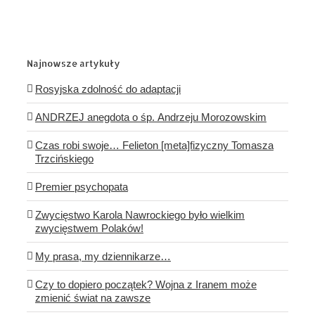
Najnowsze artykuły
Rosyjska zdolność do adaptacji
ANDRZEJ anegdota o śp. Andrzeju Morozowskim
Czas robi swoje… Felieton [meta]fizyczny Tomasza
Trzcińskiego
Premier psychopata
Zwycięstwo Karola Nawrockiego było wielkim
zwycięstwem Polaków!
My prasa, my dziennikarze…
Czy to dopiero początek? Wojna z Iranem może
zmienić świat na zawsze