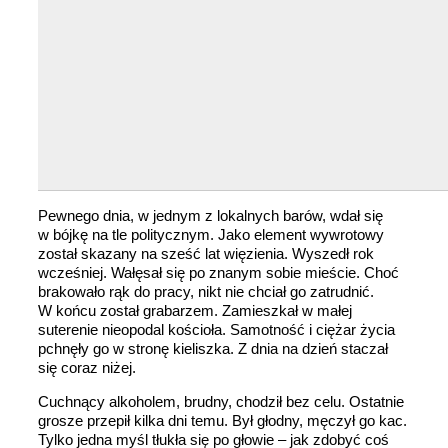
Pewnego dnia, w jednym z lokalnych barów, wdał się
w bójkę na tle politycznym. Jako element wywrotowy
został skazany na sześć lat więzienia. Wyszedł rok
wcześniej. Wałęsał się po znanym sobie mieście. Choć
brakowało rąk do pracy, nikt nie chciał go zatrudnić.
W końcu został grabarzem. Zamieszkał w małej
suterenie nieopodal kościoła. Samotność i ciężar życia
pchnęły go w stronę kieliszka. Z dnia na dzień staczał
się coraz niżej.
Cuchnący alkoholem, brudny, chodził bez celu. Ostatnie
grosze przepił kilka dni temu. Był głodny, męczył go kac.
Tylko jedna myśl tłukła się po głowie – jak zdobyć coś