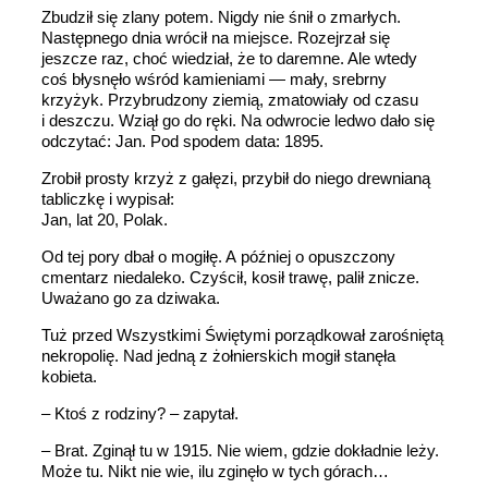
Zbudził się zlany potem. Nigdy nie śnił o zmarłych.
Następnego dnia wrócił na miejsce. Rozejrzał się
jeszcze raz, choć wiedział, że to daremne. Ale wtedy
coś błysnęło wśród kamieniami — mały, srebrny
krzyżyk. Przybrudzony ziemią, zmatowiały od czasu
i deszczu. Wziął go do ręki. Na odwrocie ledwo dało się
odczytać: Jan. Pod spodem data: 1895.
Zrobił prosty krzyż z gałęzi, przybił do niego drewnianą
tabliczkę i wypisał:
Jan, lat 20, Polak.
Od tej pory dbał o mogiłę. A później o opuszczony
cmentarz niedaleko. Czyścił, kosił trawę, palił znicze.
Uważano go za dziwaka.
Tuż przed Wszystkimi Świętymi porządkował zarośniętą
nekropolię. Nad jedną z żołnierskich mogił stanęła
kobieta.
– Ktoś z rodziny? – zapytał.
– Brat. Zginął tu w 1915. Nie wiem, gdzie dokładnie leży.
Może tu. Nikt nie wie, ilu zginęło w tych górach…