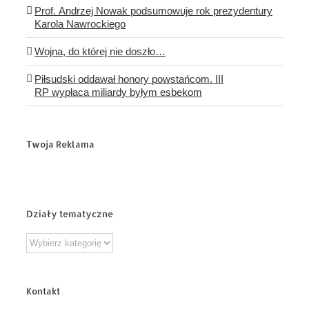
Prof. Andrzej Nowak podsumowuje rok prezydentury
Karola Nawrockiego
Wojna, do której nie doszło…
Piłsudski oddawał honory powstańcom. III
RP wypłaca miliardy byłym esbekom
Twoja Reklama
Działy tematyczne
Działy
tematyczne
Kontakt