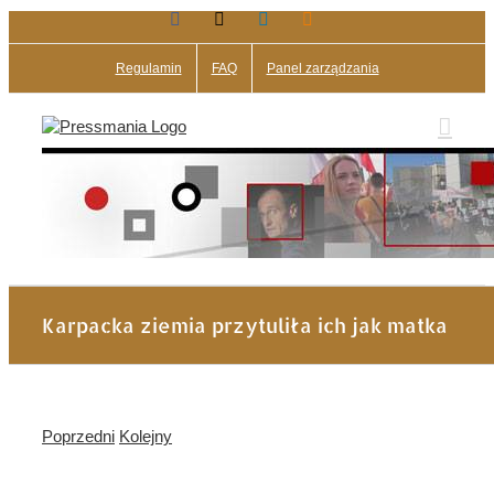
Facebook
X
LinkedIn
Blogger
Przejdź
do
zawartości
Regulamin
FAQ
Panel zarządzania
Karpacka ziemia przytuliła ich jak matka
Poprzedni
Kolejny
Pokaż
większy